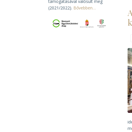
támogatásával valósult meg
(2021/2022).
Bővebben…
A
k
id
mű