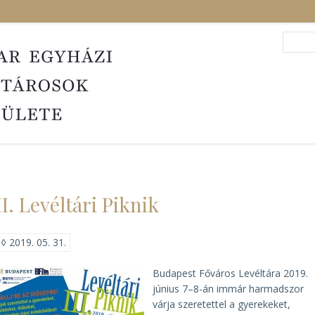
Search
Sea
II. Levéltári Piknik
◊
2019. 05. 31.
Budapest Főváros Levéltára 2019.
június 7–8-án immár harmadszor
várja szeretettel a gyerekeket,