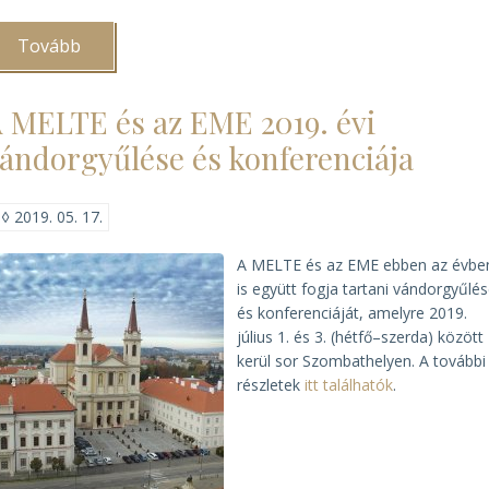
Tovább
(Az
olasz
egyházi
gyűjtemények
 MELTE és az EME 2019. évi
küldöttségét
fogadta
ándorgyűlése és konferenciája
a
pápa
)
◊
2019. 05. 17.
A MELTE és az EME ebben az évbe
is együtt fogja tartani vándorgyűlés
és konferenciáját, amelyre 2019.
július 1. és 3. (hétfő–szerda) között
kerül sor Szombathelyen. A további
részletek
itt találhatók
.