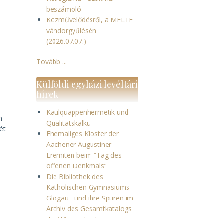
beszámoló
Közművelődésről, a MELTE
vándorgyűlésén
(2026.07.07.)
Tovább ...
Külföldi egyházi levéltári
hírek
Kaulquappenhermetik und
n
Qualitätskalkül
ét
Ehemaliges Kloster der
Aachener Augustiner-
Eremiten beim “Tag des
offenen Denkmals”
Die Bibliothek des
Katholischen Gymnasiums
Glogau und ihre Spuren im
Archiv des Gesamtkatalogs