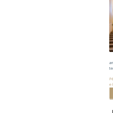
am
te
P
e-