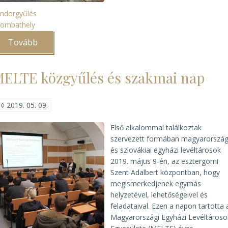
ndorgyűlés
zombathely
Tovább
(A
MELTE
és
az
ELTE közgyűlés és szakmai nap
EME
2019.
évi
vándorgyűlése
◊
2019. 05. 09.
és
konferenciája)
Első alkalommal találkoztak
szervezett formában magyarország
és szlovákiai egyházi levéltárosok
2019. május 9-én, az esztergomi
Szent Adalbert központban, hogy
megismerkedjenek egymás
helyzetével, lehetőségeivel és
feladataival. Ezen a napon tartotta 
Magyarországi Egyházi Levéltároso