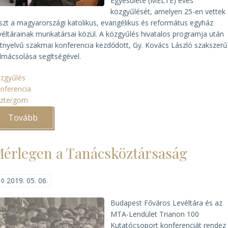
Egyesülete (MELTE) éves
közgyűlését, amelyen 25-en vettek
szt a magyarországi katolikus, evangélikus és református egyház
véltárainak munkatársai közül. A közgyűlés hivatalos programja után
tnyelvű szakmai konferencia kezdődött, Gy. Kovács László szakszerű
lmácsolása segítségével.
zgyűlés
nferencia
sztergom
Tovább
(MELTE
közgyűlés
és
szakmai
érlegen a Tanácsköztársaság
nap)
◊
2019. 05. 06.
Budapest Főváros Levéltára és az
MTA-Lendület Trianon 100
Kutatócsoport konferenciát rendez