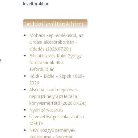
levéltárakban
Egyházi levéltárak hírei
Mohács képi emlékeiről, az
Ordasi alkotótáborban -
előadás (2026.07.28.)
Bibliai utazás Káldi György
s
fordításának 400.
évfordulóján
Káldi – Biblia – képek 1626–
2026
Alsó-bácskai települések
néprajzi-helyrajzi leírása -
k
könyvismertető (2026.07.24.)
s
Nyári zárvatartás
Új vezetőséget választott a
MELTE
NKA Közgyűjtemények
Kollégiuma - Szakmai