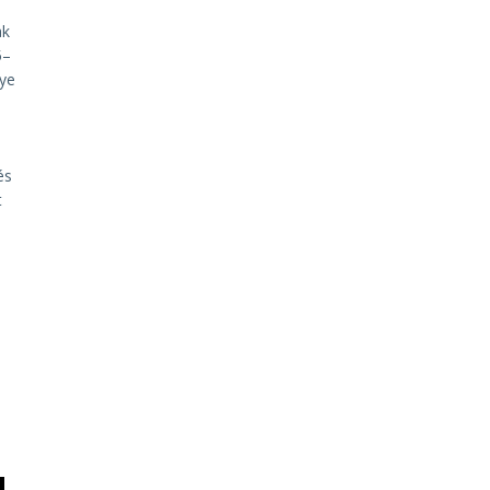
ak
5–
ye
és
t