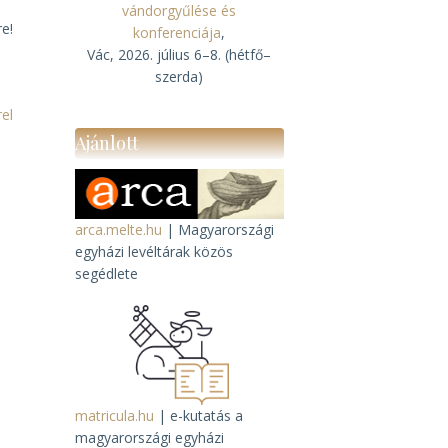
vándorgyűlése és
re!
konferenciája
,
Vác, 2026. július 6–8. (hétfő–
szerda)
el
Ajánlott
arca.melte.hu
| Magyarországi
egyházi levéltárak közös
segédlete
matricula.hu
| e-kutatás a
magyarországi egyházi