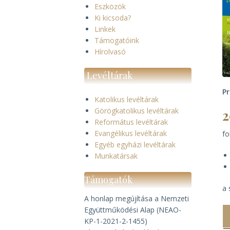
Eszközök
Ki kicsoda?
Linkek
Támogatóink
Hírolvasó
Levéltárak
P
Katolikus levéltárak
Görögkatolikus levéltárak
2
Református levéltárak
Evangélikus levéltárak
f
Egyéb egyházi levéltárak
Munkatársak
Támogatók
a 
A honlap megújítása a Nemzeti
Együttműködési Alap (NEAO-
KP-1-2021-2-1455)