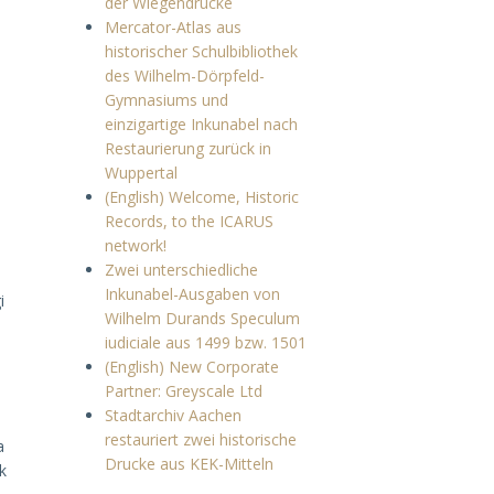
der Wiegendrucke
Mercator-Atlas aus
historischer Schulbibliothek
des Wilhelm-Dörpfeld-
Gymnasiums und
einzigartige Inkunabel nach
Restaurierung zurück in
Wuppertal
(English) Welcome, Historic
Records, to the ICARUS
network!
Zwei unterschiedliche
Inkunabel-Ausgaben von
i
Wilhelm Durands Speculum
iudiciale aus 1499 bzw. 1501
(English) New Corporate
Partner: Greyscale Ltd
Stadtarchiv Aachen
restauriert zwei historische
a
Drucke aus KEK-Mitteln
k