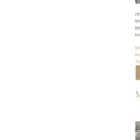
ré
le
ké
to
kö
ko
E
M