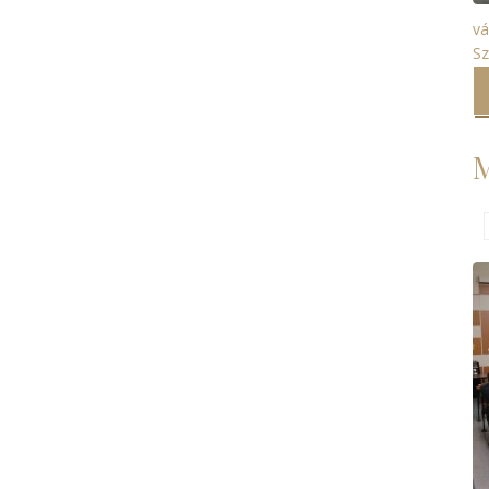
vá
S
M