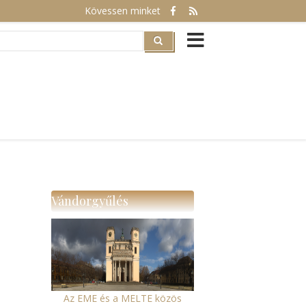
Kövessen minket
rch
Vándorgyűlés
Az EME és a MELTE közös