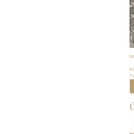
ht
ko
T
Ú