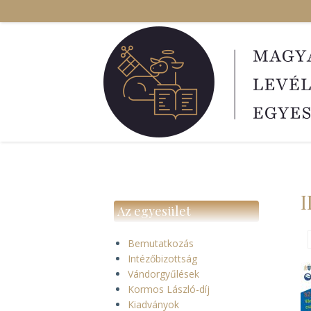
Ugrás
a
tartalomra
I
Az egyesület
Bemutatkozás
Intézőbizottság
Vándorgyűlések
Kormos László-díj
Kiadványok