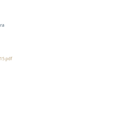
ára
515.pdf