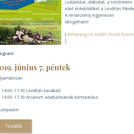
családokat, diákokat, a történelem
iránt érdeklődőket a Levéltári Piknik
A rendezvény ingyenesen
látogatható!
[
Beharangozó kisfilm Ónodi Eszterr
]
rogram
019. június 7. péntek
olyamatosan
14.00–17.30 Levéltári kavalkád
14.00–17.30 Arcanum adatbázisainak bemutatása
színpadon
Tovább
(III.
Levéltári