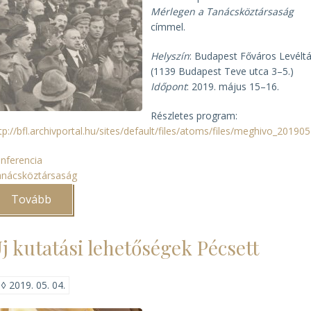
Mérlegen a Tanácsköztársaság
címmel.
Helyszín
: Budapest Főváros Levélt
(1139 Budapest Teve utca 3–5.)
Időpont
: 2019. május 15–16.
Részletes program:
tp://bfl.archivportal.hu/sites/default/files/atoms/files/meghivo_20190
nferencia
anácsköztársaság
Tovább
(Mérlegen
a
Tanácsköztársaság)
j kutatási lehetőségek Pécsett
◊
2019. 05. 04.