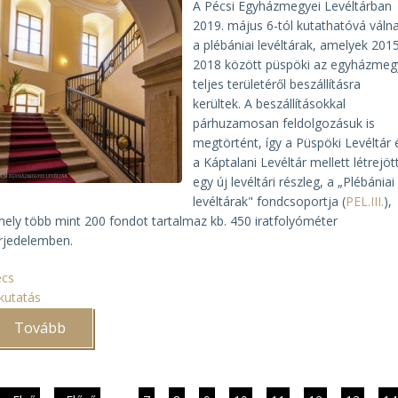
A Pécsi Egyházmegyei Levéltárban
2019. május 6-tól kutathatóvá váln
a plébániai levéltárak, amelyek 201
2018 között püspöki az egyházmeg
teljes területéről beszállításra
kerültek. A beszállításokkal
párhuzamosan feldolgozásuk is
megtörtént, így a Püspöki Levéltár 
a Káptalani Levéltár mellett létrejöt
egy új levéltári részleg, a „Plébániai
levéltárak" fondcsoportja (
PEL.III.
),
ely több mint 200 fondot tartalmaz kb. 450 iratfolyóméter
rjedelemben.
écs
kutatás
Tovább
(Új
kutatási
lehetőségek
Pécsett)