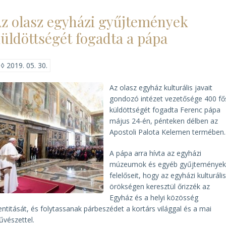
Piknik)
z olasz egyházi gyűjtemények
üldöttségét fogadta a pápa
◊
2019. 05. 30.
Az olasz egyház kulturális javait
gondozó intézet vezetősége 400 fő
küldöttségét fogadta Ferenc pápa
május 24-én, pénteken délben az
Apostoli Palota Kelemen termében.
A pápa arra hívta az egyházi
múzeumok és egyéb gyűjteménye
felelőseit, hogy az egyházi kulturáli
örökségen keresztül őrizzék az
Egyház és a helyi közösség
entitását, és folytassanak párbeszédet a kortárs világgal és a mai
vészettel.