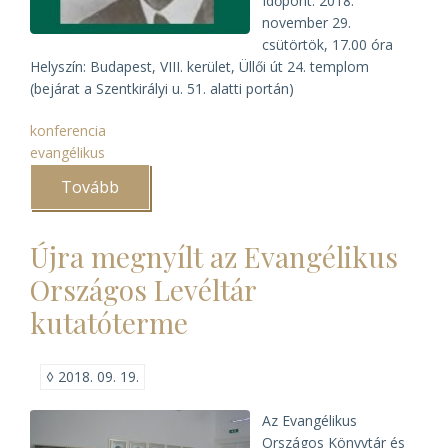
Időpont: 2018.
november 29.
csütörtök, 17.00 óra
Helyszín: Budapest, VIII. kerület, Üllői út 24. templom
(bejárat a Szentkirályi u. 51. alatti portán)
konferencia
evangélikus
Tovább
(Mályusz
Elemér
emlékülés)
Újra megnyílt az Evangélikus
Országos Levéltár
kutatóterme
◊
2018. 09. 19.
Az Evangélikus
Országos Könyvtár és