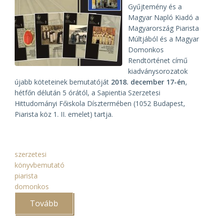
Gyűjtemény és a
Magyar Napló Kiadó a
Magyarország Piarista
Múltjából és a Magyar
Domonkos
Rendtörténet című
kiadványsorozatok
újabb köteteinek bemutatóját
2018. december 17-én
,
hétfőn délután 5 órától, a Sapientia Szerzetesi
Hittudományi Főiskola Dísztermében (1052 Budapest,
Piarista köz 1. II. emelet) tartja.
szerzetesi
könyvbemutató
piarista
domonkos
Tovább
(Domonkos
és