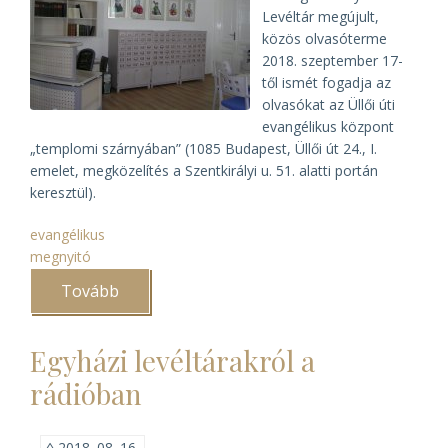
Levéltár megújult,
közös olvasóterme
2018. szeptember 17-
től ismét fogadja az
olvasókat az Üllői úti
evangélikus központ
„templomi szárnyában” (1085 Budapest, Üllői út 24., I.
emelet, megközelítés a Szentkirályi u. 51. alatti portán
keresztül).
evangélikus
megnyitó
Tovább
(Újra
megnyílt
az
Evangélikus
Egyházi levéltárakról a
Országos
Levéltár
rádióban
kutatóterme)
◊
2018. 08. 16.