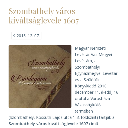
piarista
könyvek
Szombathely város
bemutatója)
kiváltságlevele 1607
◊
2018. 12. 07.
Magyar Nemzeti
Levéltár Vas Megyei
Levéltára, a
Szombathelyi
Egyházmegyei Levéltár
és a Szülőföld
Könyvkiadó 2018.
december 11. (kedd) 16
órától a Városháza
házasságkötő
termében
(Szombathely, Kossuth Lajos utca 1-3. földszint) tartják a
Szombathely város kiváltságlevele 1607
című