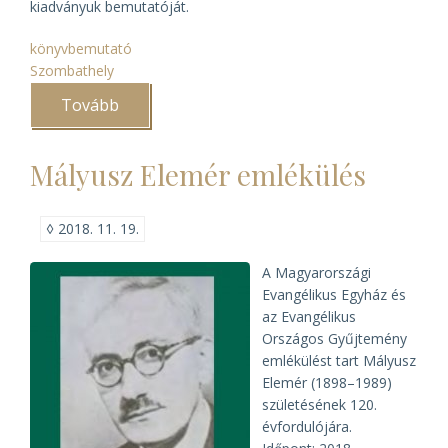
kiadványuk bemutatóját.
könyvbemutató
Szombathely
Tovább
(Szombathely
város
kiváltságlevele
1607)
Mályusz Elemér emlékülés
◊
2018. 11. 19.
A Magyarországi
Evangélikus Egyház és
az Evangélikus
Országos Gyűjtemény
emlékülést tart Mályusz
Elemér (1898–1989)
születésének 120.
évfordulójára.