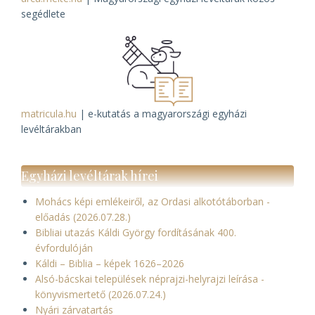
segédlete
matricula.hu
| e-kutatás a magyarországi egyházi
levéltárakban
Egyházi levéltárak hírei
Mohács képi emlékeiről, az Ordasi alkotótáborban -
előadás (2026.07.28.)
Bibliai utazás Káldi György fordításának 400.
évfordulóján
Káldi – Biblia – képek 1626–2026
Alsó-bácskai települések néprajzi-helyrajzi leírása -
könyvismertető (2026.07.24.)
Nyári zárvatartás