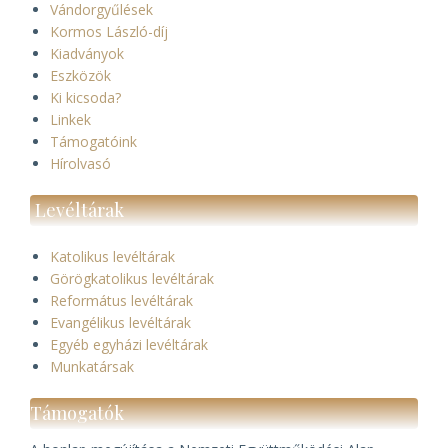
Vándorgyűlések
Kormos László-díj
Kiadványok
Eszközök
Ki kicsoda?
Linkek
Támogatóink
Hírolvasó
Levéltárak
Katolikus levéltárak
Görögkatolikus levéltárak
Református levéltárak
Evangélikus levéltárak
Egyéb egyházi levéltárak
Munkatársak
Támogatók