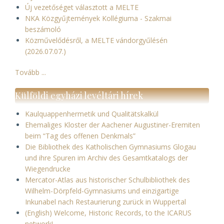
Új vezetőséget választott a MELTE
NKA Közgyűjtemények Kollégiuma - Szakmai
beszámoló
Közművelődésről, a MELTE vándorgyűlésén
(2026.07.07.)
Tovább ...
Külföldi egyházi levéltári hírek
Kaulquappenhermetik und Qualitätskalkül
Ehemaliges Kloster der Aachener Augustiner-Eremiten
beim “Tag des offenen Denkmals”
Die Bibliothek des Katholischen Gymnasiums Glogau
und ihre Spuren im Archiv des Gesamtkatalogs der
Wiegendrucke
Mercator-Atlas aus historischer Schulbibliothek des
Wilhelm-Dörpfeld-Gymnasiums und einzigartige
Inkunabel nach Restaurierung zurück in Wuppertal
(English) Welcome, Historic Records, to the ICARUS
network!