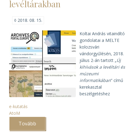
levéltárakban
◊
2018. 08. 15.
Koltai András vitaindító
gondolatai a MELTE
kolozsvári
vándorgyűlésén, 2018.
július 2-án tartott „
Új
kihívások a levéltári és
múzeumi
informatikában
” című
kerekasztal
beszélgetéshez
e-kutatás
AtoM
Tovább
(Digitális
kihívások
az