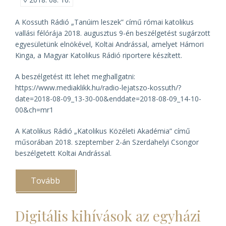
A Kossuth Rádió „Tanúim leszek” című római katolikus
vallási félórája 2018. augusztus 9-én beszélgetést sugárzott
egyesületünk elnökével, Koltai Andrással, amelyet Hámori
Kinga, a Magyar Katolikus Rádió riportere készített.
A beszélgetést itt lehet meghallgatni:
https://www.mediaklikk.hu/radio-lejatszo-kossuth/?
date=2018-08-09_13-30-00&enddate=2018-08-09_14-10-
00&ch=mr1
A Katolikus Rádió „Katolikus Közéleti Akadémia” című
műsorában 2018. szeptember 2-án Szerdahelyi Csongor
beszélgetett Koltai Andrással.
Tovább
(Egyházi
levéltárakról
a
rádióban)
Digitális kihívások az egyházi