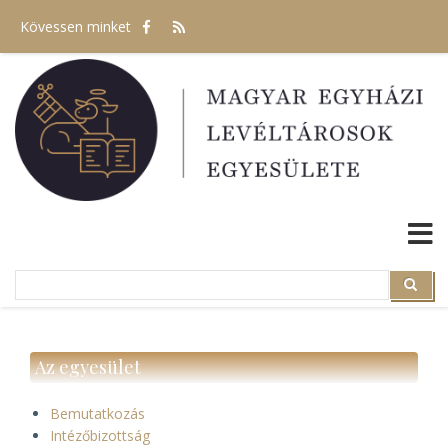
Ugrás
Kövessen minket
a
tartalomra
Search
Search
Az egyesület
Bemutatkozás
Intézőbizottság