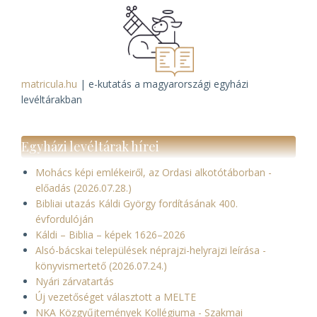
matricula.hu
| e-kutatás a magyarországi egyházi
levéltárakban
Egyházi levéltárak hírei
Mohács képi emlékeiről, az Ordasi alkotótáborban -
előadás (2026.07.28.)
Bibliai utazás Káldi György fordításának 400.
évfordulóján
Káldi – Biblia – képek 1626–2026
Alsó-bácskai települések néprajzi-helyrajzi leírása -
könyvismertető (2026.07.24.)
Nyári zárvatartás
Új vezetőséget választott a MELTE
NKA Közgyűjtemények Kollégiuma - Szakmai