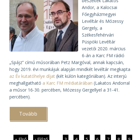
beszéltek Lakatos
Andor, a Kalocsai
Főegyházmegyei
Levéltár és Mózessy
Gergely, a
Székesfehérvári
Püspöki Levéltár
vezetői 2020. március
6-án a Karc FM rádió
„Spájz” című műsorában Petz Margóval, annak kapcsán,
hogy 2019. évi munkájuk alapján mindkét levéltár megkapta
az Év kutatóhelye díjat
(két külön kategóriában). Az interjú
meghallgatható
a Karc FM médiatárában
(Lakatos Andorral
a műsor 16-30. percében, Mózessy Gergellyel a 31-41.
percében).
Tovább
(A
családkutatásról
a
Karc
FM
rádióban)
Első
« Első
Előző
‹ Előző
…
Page
3
Page
4
Page
5
Page
6
Jelenlegi
7
Page
8
Page
9