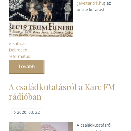
(
leveltar.drk.hu
) az
online kutatást.
e-kutatás
Debrecen
református
Tovább
(Debreceni
anyakönyvek
kereshető
adatbázisa
A családkutatásról a Karc FM
a
világhálón)
rádióban
◊
2020. 03. 22.
A családkutatásról