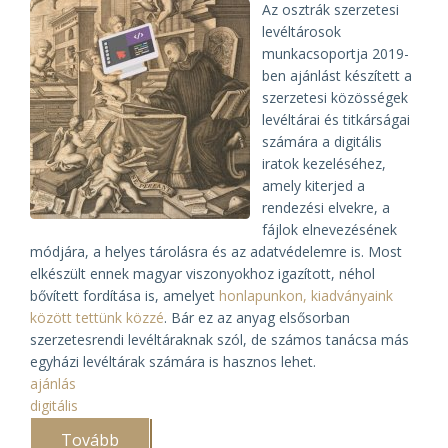
Az osztrák szerzetesi
levéltárosok
munkacsoportja 2019-
ben ajánlást készített a
szerzetesi közösségek
levéltárai és titkárságai
számára a digitális
iratok kezeléséhez,
amely kiterjed a
rendezési elvekre, a
fájlok elnevezésének
módjára, a helyes tárolásra és az adatvédelemre is. Most
elkészült ennek magyar viszonyokhoz igazított, néhol
bővített fordítása is, amelyet
honlapunkon, kiadványaink
között tettünk közzé
. Bár ez az anyag elsősorban
szerzetesrendi levéltáraknak szól, de számos tanácsa más
egyházi levéltárak számára is hasznos lehet.
ajánlás
digitális
Tovább
(Ajánlás