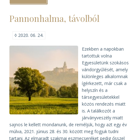
ajánlás
a
levéltárak
Pannonhalma, távolból
újranyitásához)
◊
2020. 06. 24.
Ezekben a napokban
tartottuk volna
Egyesületünk szokásos
vándorgyűlését, amely
különleges alkalomnak
ígérkezett, már csak a
helyszín és a
társegyesületekkel
közös rendezés miatt
is. A találkozót a
járványveszély miatt
sajnos le kellett mondanunk, de reméljük, hogy azt egy év
múlva, 2021. június 28. és 30. között meg fogjuk tudni
tartani. Az elmaradt szakmai eszmecseréket pedig ősszel