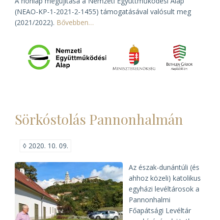
A honlap megújítása a Nemzeti Együttműködési Alap
(NEAO-KP-1-2021-2-1455) támogatásával valósult meg
(2021/2022).
Bővebben…
Sörkóstolás Pannonhalmán
◊
2020. 10. 09.
Az észak-dunántúli (és
ahhoz közeli) katolikus
egyházi levéltárosok a
Pannonhalmi
Főapátsági Levéltár