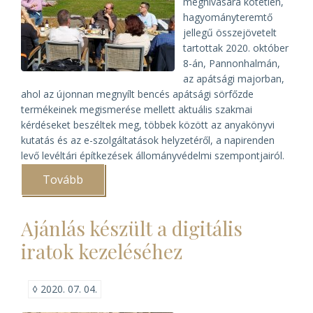
meghívására kötetlen,
hagyományteremtő
jellegű összejövetelt
tartottak 2020. október
8-án, Pannonhalmán,
az apátsági majorban,
ahol az újonnan megnyílt bencés apátsági sörfőzde
termékeinek megismerése mellett aktuális szakmai
kérdéseket beszéltek meg, többek között az anyakönyvi
kutatás és az e-szolgáltatások helyzetéről, a napirenden
levő levéltári építkezések állományvédelmi szempontjairól.
Tovább
(Sörkóstolás
Pannonhalmán)
Ajánlás készült a digitális
iratok kezeléséhez
◊
2020. 07. 04.