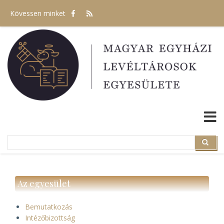
Ugrás
Kövessen minket
a
tartalomra
Search
Search
Az egyesület
Bemutatkozás
Intézőbizottság