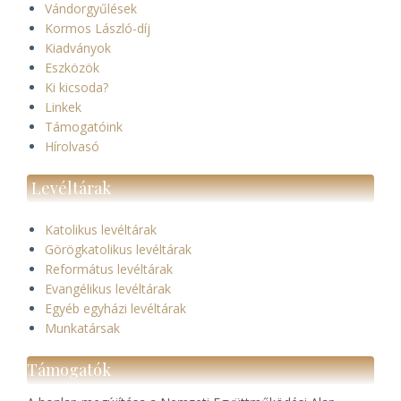
Vándorgyűlések
Kormos László-díj
Kiadványok
Eszközök
Ki kicsoda?
Linkek
Támogatóink
Hírolvasó
Levéltárak
Katolikus levéltárak
Görögkatolikus levéltárak
Református levéltárak
Evangélikus levéltárak
Egyéb egyházi levéltárak
Munkatársak
Támogatók