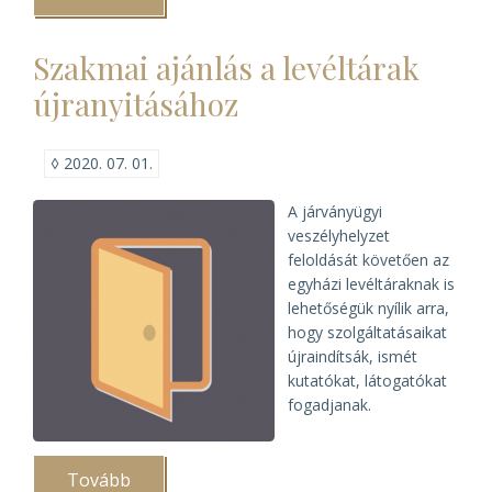
készült
a
digitális
Szakmai ajánlás a levéltárak
iratok
kezeléséhez)
újranyitásához
◊
2020. 07. 01.
A járványügyi
veszélyhelyzet
feloldását követően az
egyházi levéltáraknak is
lehetőségük nyílik arra,
hogy szolgáltatásaikat
újraindítsák, ismét
kutatókat, látogatókat
fogadjanak.
Tovább
(Szakmai