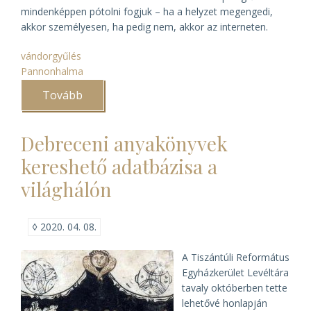
mindenképpen pótolni fogjuk – ha a helyzet megengedi,
akkor személyesen, ha pedig nem, akkor az interneten.
vándorgyűlés
Pannonhalma
Tovább
(Pannonhalma,
távolból)
Debreceni anyakönyvek
kereshető adatbázisa a
világhálón
◊
2020. 04. 08.
A Tiszántúli Református
Egyházkerület Levéltára
tavaly októberben tette
lehetővé honlapján