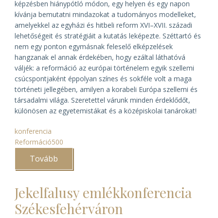
képzésben hiánypótló módon, egy helyen és egy napon
kívánja bemutatni mindazokat a tudományos modelleket,
amelyekkel az egyházi és hitbeli reform XVI–XVII. századi
lehetőségeit és stratégiáit a kutatás leképezte. Széttartó és
nem egy ponton egymásnak feleselő elképzelések
hangzanak el annak érdekében, hogy ezáltal láthatóvá
váljék: a reformáció az európai történelem egyik szellemi
csúcspontjaként éppolyan színes és sokféle volt a maga
történeti jellegében, amilyen a korabeli Európa szellemi és
társadalmi világa. Szeretettel várunk minden érdeklődőt,
különösen az egyetemistákat és a középiskolai tanárokat!
konferencia
Reformáció500
Tovább
(A
reformáció
útjai)
Jekelfalusy emlékkonferencia
Székesfehérváron