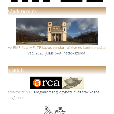
oldal
oldal
Vándorgyűlés
Az EME és a MELTE közös vándorgyűlése és konferenciája
,
Vác, 2026. július 6–8. (hétfő–szerda)
Ajánlott
arca.melte.hu
| Magyarországi egyházi levéltárak közös
segédlete