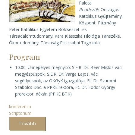
Palota
Rendezők
: Országos
Katolikus Gyűjteményi
Központ, Pázmány
Péter Katolikus Egyetem Bölcsészet- és
Társadalomtudományi Kara Klasszika Filológia Tanszéke,
Ókortudományi Társaság Piliscsabai Tagozata
Program
10.00: Ünnepélyes megnyitó: S.E.R. Dr. Beer Miklós váci
megyéspüspök, S.E.R. Dr. Varga Lajos, váci
segédpüspök, az OKGyK igazgatója, Ft. Dr. Szuromi
Szabolcs DSc. a PPKE rektora, Ft. Dr. Fodor György
prorektor, dékán (PPKE BTK)
konferenca
Scriptorium
Tovább
(I.
Scriptorium
konferencia)