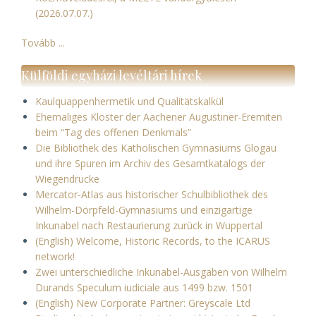
(2026.07.07.)
Tovább ...
Külföldi egyházi levéltári hírek
Kaulquappenhermetik und Qualitätskalkül
Ehemaliges Kloster der Aachener Augustiner-Eremiten
beim “Tag des offenen Denkmals”
Die Bibliothek des Katholischen Gymnasiums Glogau
und ihre Spuren im Archiv des Gesamtkatalogs der
Wiegendrucke
Mercator-Atlas aus historischer Schulbibliothek des
Wilhelm-Dörpfeld-Gymnasiums und einzigartige
Inkunabel nach Restaurierung zurück in Wuppertal
(English) Welcome, Historic Records, to the ICARUS
network!
Zwei unterschiedliche Inkunabel-Ausgaben von Wilhelm
Durands Speculum iudiciale aus 1499 bzw. 1501
(English) New Corporate Partner: Greyscale Ltd