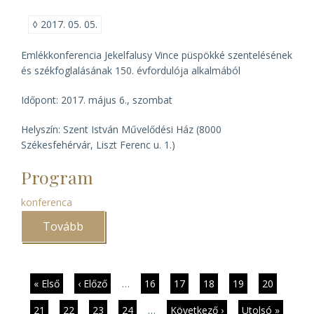
◊
2017. 05. 05.
Emlékkonferencia Jekelfalusy Vince püspökké szentelésének
és székfoglalásának 150. évfordulója alkalmából
Időpont: 2017. május 6., szombat
Helyszín: Szent István Művelődési Ház (8000
Székesfehérvár, Liszt Ferenc u. 1.)
Program
konferenca
Tovább
(Jekelfalusy
emlékkonferencia
Székesfehérváron)
Oldalszámozás
Első
« Első
Előző
‹ Előző
…
Page
16
Page
17
Page
18
Page
19
Jelenlegi
20
oldal
oldal
oldal
Page
21
Page
22
Page
23
Page
24
…
Következő
Következő ›
Utolsó
Utolsó »