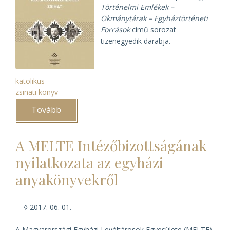
Történelmi Emlékek –
Okmánytárak – Egyháztörténeti
Források
című sorozat
tizenegyedik darabja.
katolikus
zsinati könyv
Tovább
(Könyv
az
1936.
évi
A MELTE Intézőbizottságának
pécsi
egyházmegyei
nyilatkozata az egyházi
zsinatról)
anyakönyvekről
◊
2017. 06. 01.
A Magyarországi Egyházi Levéltárosok Egyesülete (MELTE)