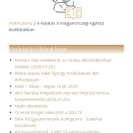
matricula.hu
| e-kutatás a magyarországi egyházi
levéltárakban
Egyházi levéltárak hírei
Mohács képi emlékeiről, az Ordasi alkotótáborban -
előadás (2026.07.28.)
Bibliai utazás Káldi György fordításának 400.
évfordulóján
Káldi – Biblia – képek 1626–2026
Alsó-bácskai települések néprajzi-helyrajzi leírása -
könyvismertető (2026.07.24.)
Nyári zárvatartás
Új vezetőséget választott a MELTE
NKA Közgyűjtemények Kollégiuma - Szakmai
beszámoló
Közművelődésről, a MELTE vándorgyűlésén