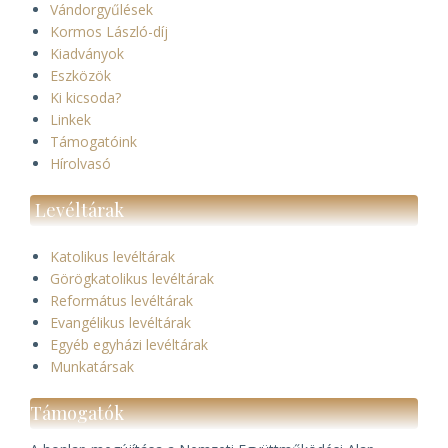
Vándorgyűlések
Kormos László-díj
Kiadványok
Eszközök
Ki kicsoda?
Linkek
Támogatóink
Hírolvasó
Levéltárak
Katolikus levéltárak
Görögkatolikus levéltárak
Református levéltárak
Evangélikus levéltárak
Egyéb egyházi levéltárak
Munkatársak
Támogatók