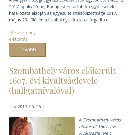
2017. április 20-án, Budapesten tartott közgyűlésének
határozata alapján az egyesület Intézőbizottsága 2017.
május 23-i ülésén az alábbi nyilatkozatot fogadta el.
IB közlemény
e-kutatás
Tovább
(A
MELTE
Intézőbizottságának
nyilatkozata
Szombathely város előkerült
az
egyházi
1607. évi kiváltságlevele
anyakönyvekről)
(hallgatnivalóval)
◊
2017. 05. 26.
A
Szombathely város
előkerült 1607. évi
kiváltságlevele
c.