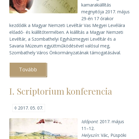
kamarakiállítás
megnyitója 2017. május
29-én 17 órakor
kezdődik a Magyar Nemzeti Levéltár Vas Megyei Levélára
előadó- és kiállítótermében. A kiállítás a Magyar Nemzeti
Levéltár, a Szombathelyi Egyházmegyei Levéltár és a
Savaria Múzeum együttműködésével valósul meg,
Szombathely Város Önkormányzatának támogatásával.
Tovább
(Szombathely
város
előkerült
1607.
I. Scriptorium konferencia
évi
kiváltságlevele
(hallgatnivalóval))
◊
2017. 05. 07.
Időpont
: 2017. május
11–12.
Helyszín
: Vác, Püspöki