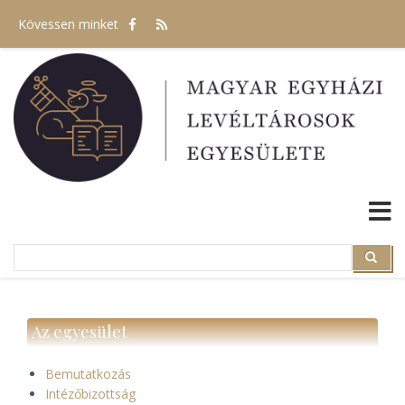
Ugrás
Kövessen minket
a
tartalomra
Search
Search
Az egyesület
Bemutatkozás
Intézőbizottság