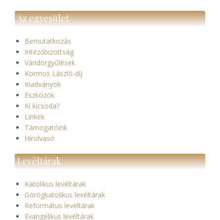
Az egyesület
Bemutatkozás
Intézőbizottság
Vándorgyűlések
Kormos László-díj
Kiadványok
Eszközök
Ki kicsoda?
Linkek
Támogatóink
Hírolvasó
Levéltárak
Katolikus levéltárak
Görögkatolikus levéltárak
Református levéltárak
Evangélikus levéltárak