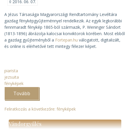
◊
2016. 06. 07.
A Jézus Társasága Magyarországi Rendtartomány Levéltára
gazdag fényképgyűjteménnyel rendelkezik. Az egyik legkorábbi
fennmaradt fénykép 1865-ból származik, P. Weninger Sándort
(1813-1896) ábrázolja kalocsai konviktorok körében. Most ebből
a gazdag gyűjteményből a
Fortepan.hu
válogatott, digitalizált,
és online is elérhetővé tett mintegy félezer képet.
piarista
jezsuita
fényképek
Tovább
(Jezsuita
fényképek
a
Fortepanon)
Feliratkozás a következőre: fényképek
Vándorgyűlés