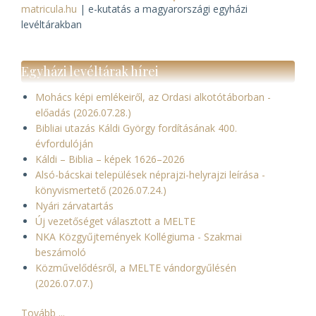
matricula.hu
| e-kutatás a magyarországi egyházi
levéltárakban
Egyházi levéltárak hírei
Mohács képi emlékeiről, az Ordasi alkotótáborban -
előadás (2026.07.28.)
Bibliai utazás Káldi György fordításának 400.
évfordulóján
Káldi – Biblia – képek 1626–2026
Alsó-bácskai települések néprajzi-helyrajzi leírása -
könyvismertető (2026.07.24.)
Nyári zárvatartás
Új vezetőséget választott a MELTE
NKA Közgyűjtemények Kollégiuma - Szakmai
beszámoló
Közművelődésről, a MELTE vándorgyűlésén
(2026.07.07.)
Tovább ...