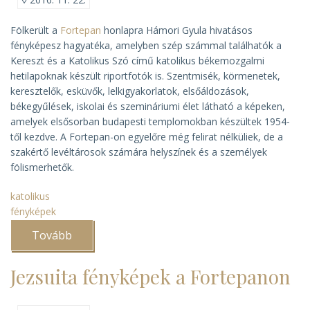
Fölkerült a
Fortepan
honlapra Hámori Gyula hivatásos
fényképesz hagyatéka, amelyben szép számmal találhatók a
Kereszt és a Katolikus Szó című katolikus békemozgalmi
hetilapoknak készült riportfotók is. Szentmisék, körmenetek,
keresztelők, esküvők, lelkigyakorlatok, elsőáldozások,
békegyűlések, iskolai és szemináriumi élet látható a képeken,
amelyek elsősorban budapesti templomokban készültek 1954-
től kezdve. A Fortepan-on egyelőre még felirat nélküliek, de a
szakértő levéltárosok számára helyszínek és a személyek
fölismerhetők.
katolikus
fényképek
Tovább
(Hámori
Gyula
egyházi
képei
Jezsuita fényképek a Fortepanon
a
Fortepanon)