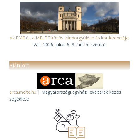
Az EME és a MELTE közös vándorgyűlése és konferenciája
,
Vác, 2026. július 6–8. (hétfő–szerda)
Ajánlott
arca.melte.hu
| Magyarországi egyházi levéltárak közös
segédlete