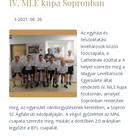
IV. MLE kupa Sopronban
Magyar
Levéltárosok
Egyesülete)
◊
2021. 08. 26.
Az egyházi és
felsőoktatási
levéltárosok közös
focicsapata, a
Cathedrale ezúttal a 4.
helyet szerezte meg a
Magyar Levéltárosok
Egyesülete által
rendezett IV. MLE kupa
focitornán, amelyet
Sopronban rendeztek
meg, az egyesület vándorgyűlésének keretében, a Sopron
SC Ágfalvi úti edzőpályáján.. A végső győzelmet az MNL
csapata szerezte meg, miután a döntőben 2:0 arányban
legyőzte a BFL csapatát.