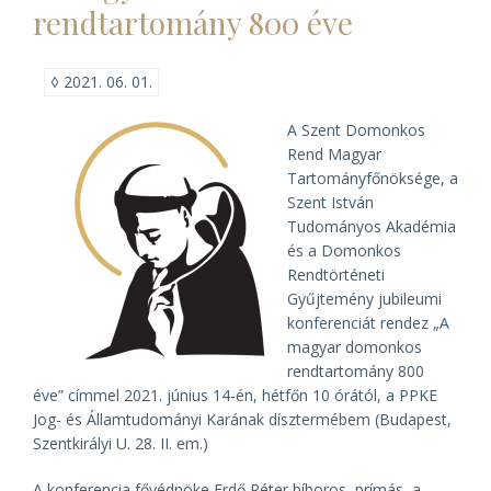
rendtartomány 800 éve
vándorgyűlése)
◊
2021. 06. 01.
A Szent Domonkos
Rend Magyar
Tartományfőnöksége, a
Szent István
Tudományos Akadémia
és a Domonkos
Rendtörténeti
Gyűjtemény jubileumi
konferenciát rendez „A
magyar domonkos
rendtartomány 800
éve” címmel 2021. június 14-én, hétfőn 10 órától, a PPKE
Jog- és Államtudományi Karának dísztermébem (Budapest,
Szentkirályi U. 28. II. em.)
A konferencia fővédnöke Erdő Péter bíboros, prímás, a