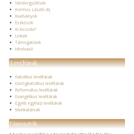
Vándorgyűlések
Kormos László-díj
Kiadványok
Eszközök
Ki kicsoda?
Linkek
Támogatóink
Hírolvasó
Levéltárak
Katolikus levéltárak
Görögkatolikus levéltárak
Református levéltárak
Evangélikus levéltárak
Egyéb egyházi levéltárak
Munkatársak
Támogatók