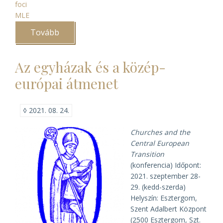
foci
MLE
Tovább
(IV.
MLE
kupa
Sopronban)
Az egyházak és a közép-
európai átmenet
◊
2021. 08. 24.
Churches and the
Central European
Transition
(konferencia) Időpont:
2021. szeptember 28-
29. (kedd-szerda)
Helyszín: Esztergom,
Szent Adalbert Központ
(2500 Esztergom, Szt.