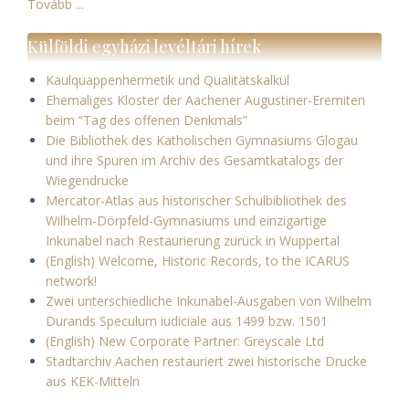
Tovább ...
Külföldi egyházi levéltári hírek
Kaulquappenhermetik und Qualitätskalkül
Ehemaliges Kloster der Aachener Augustiner-Eremiten
beim “Tag des offenen Denkmals”
Die Bibliothek des Katholischen Gymnasiums Glogau
und ihre Spuren im Archiv des Gesamtkatalogs der
Wiegendrucke
Mercator-Atlas aus historischer Schulbibliothek des
Wilhelm-Dörpfeld-Gymnasiums und einzigartige
Inkunabel nach Restaurierung zurück in Wuppertal
(English) Welcome, Historic Records, to the ICARUS
network!
Zwei unterschiedliche Inkunabel-Ausgaben von Wilhelm
Durands Speculum iudiciale aus 1499 bzw. 1501
(English) New Corporate Partner: Greyscale Ltd
Stadtarchiv Aachen restauriert zwei historische Drucke
aus KEK-Mitteln