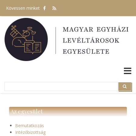
Ugrás
Kövessen minket
a
tartalomra
Search
Search
Az egyesület
Bemutatkozás
Intézőbizottság