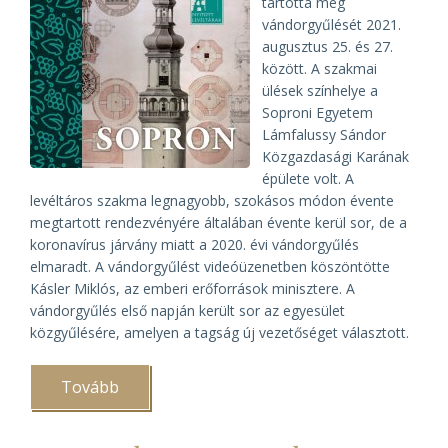
tartotta meg
vándorgyűlését 2021.
augusztus 25. és 27.
között. A szakmai
ülések színhelye a
Soproni Egyetem
Lámfalussy Sándor
Közgazdasági Karának
épülete volt. A
levéltáros szakma legnagyobb, szokásos módon évente
megtartott rendezvényére általában évente kerül sor, de a
koronavírus járvány miatt a 2020. évi vándorgyűlés
elmaradt. A vándorgyűlést videóüzenetben köszöntötte
Kásler Miklós, az emberi erőforrások minisztere. A
vándorgyűlés első napján került sor az egyesület
közgyűlésére, amelyen a tagság új vezetőséget választott.
Tovább
(Új
vezetőséget
válaszott
a