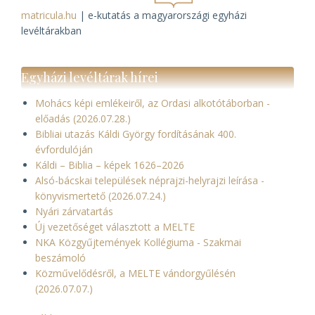
matricula.hu
| e-kutatás a magyarországi egyházi
levéltárakban
Egyházi levéltárak hírei
Mohács képi emlékeiről, az Ordasi alkotótáborban -
előadás (2026.07.28.)
Bibliai utazás Káldi György fordításának 400.
évfordulóján
Káldi – Biblia – képek 1626–2026
Alsó-bácskai települések néprajzi-helyrajzi leírása -
könyvismertető (2026.07.24.)
Nyári zárvatartás
Új vezetőséget választott a MELTE
NKA Közgyűjtemények Kollégiuma - Szakmai
beszámoló
Közművelődésről, a MELTE vándorgyűlésén
(2026.07.07.)