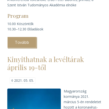
Szent István Tudományos Akadémia elnöke
Program
10.00 Köszöntők
10.30–12.30 Előadások
Tovább
(A
magyar
domonkos
rendtartomány
Kinyithatnak a levéltárak
800
éve)
április 19-től
◊
2021. 05. 05.
Magyarország
kormánya 2021.
március 5-én rendeletet
hozott a koronavírus-