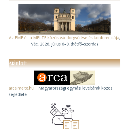
Az EME és a MELTE közös vándorgyűlése és konferenciája
,
Vác, 2026. július 6–8. (hétfő–szerda)
Ajánlott
arca.melte.hu
| Magyarországi egyházi levéltárak közös
segédlete