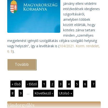
járvány elleni védelmi
intézkedések ideiglenes
szigorításáról,
amelyben többek
között előírták, hogy
köteles zárva tartani
minden „személyes
megjelenést igénylő szolgáltatás céljára szolgáló helyiség
vagy helyszín”, így a levéltárak is (
104/2021. Korm. rendelet,
6. §
).
Tovább
(Kinyithatnak
a
levéltárak
április
19-
től)
Oldalszámozás
Első
« Első
Előző
‹ Előző
Page
1
Page
2
Page
3
Page
4
Jelenlegi
5
Page
6
Page
7
oldal
oldal
oldal
Page
8
Page
9
…
Következő
Következő ›
Utolsó
Utolsó »
oldal
oldal
Vándorgyűlés