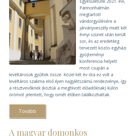
Egyesületünk 2021. évi,
Pannonhalmán
megtartott
vándorgyűlésére a
járványveszély miatt két
évnyi szünet után került
sor, és az eredetileg
tervezett közös egyházi
gyűjteményi
konferencia helyett
most csupán a
levéltárosok gyűltek össze. Közel két év óta ez volt a
levéltáros szakma első ilyen nagylétszámú rendezvénye, így
a résztvevőknek (köztük a meghívott előadóknak) külön
örömöt jelentett, hogy ismét élőben találkozhattak.
Tovább
(Véget
ért
az
egyházi
A magyar domonkos
levéltárosok
pannonhalmi