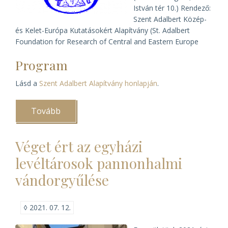
István tér 10.) Rendező:
Szent Adalbert Közép-
és Kelet-Európa Kutatásokért Alapítvány (St. Adalbert
Foundation for Research of Central and Eastern Europe
Program
Lásd a
Szent Adalbert Alapítvány honlapján
.
Tovább
(Az
egyházak
és
a
Véget ért az egyházi
közép-
európai
levéltárosok pannonhalmi
átmenet
)
vándorgyűlése
◊
2021. 07. 12.