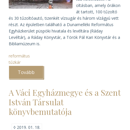
oltásban, amely órákon
át tartott, 100 tűzoltó
és 30 tűzoltóautó, tizenkét vízsugár és három vízágyú vett
részt. Az épületben található a Dunamelléki Református
Egyházkerület püspöki hivatala és levéltára (Ráday
Levéltár), a Ráday Könyvtár, a Török Pál Kari Könyvtár és a
Bibliamúzeum is.
református
tűzkár
Tovább
(Tűz
a
Ráday
Kollégiumban)
A Váci Egyházmegye és a Szent
István Társulat
könyvbemutatója
◊
2019. 01. 18.