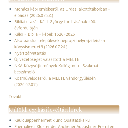
Mohács képi emlékeiről, az Ordasi alkotótáborban -
előadás (2026.07.28.)
Bibliai utazás Káldi György fordításának 400.
évfordulóján
Káldi – Biblia – képek 1626–2026
Alsó-bácskai települések néprajzi-helyrajzi leírása -
könyvismertető (2026.07.24.)
Nyári zárvatartás
Új vezetőséget választott a MELTE
NKA Közgyűjtemények Kollégiuma - Szakmai
beszámoló
Közművelődésről, a MELTE vándorgyűlésén
(2026.07.07.)
Tovább ...
Külföldi egyházi levéltári hírek
Kaulquappenhermetik und Qualitätskalkül
Ehemaliges Kloster der Aachener Augustiner-Eremiten