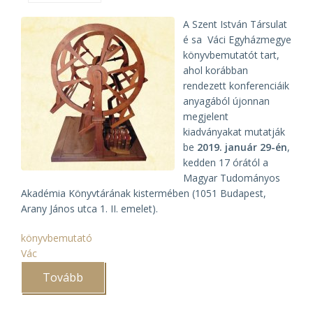
A Szent István Társulat
é sa Váci Egyházmegye
könyvbemutatót tart,
ahol korábban
rendezett konferenciáik
anyagából újonnan
megjelent
kiadványakat mutatják
be
2019. január 29-én
,
kedden 17 órától a
Magyar Tudományos
Akadémia Könyvtárának kistermében (1051 Budapest,
Arany János utca 1. II. emelet).
könyvbemutató
Vác
Tovább
(A
Váci
Egyházmegye
és