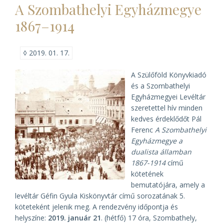
A Szombathelyi Egyházmegye
a
Szent
1867–1914
István
Társulat
könyvbemutatója)
◊
2019. 01. 17.
A Szülőföld Könyvkiadó
és a Szombathelyi
Egyházmegyei Levéltár
szeretettel hív minden
kedves érdeklődőt Pál
Ferenc
A Szombathelyi
Egyházmegye a
dualista államban
1867-1914
című
kötetének
bemutatójára, amely a
levéltár Géfin Gyula Kiskönyvtár című sorozatának 5.
köteteként jelenik meg. A rendezvény időpontja és
helyszíne:
2019. január 21
. (hétfő) 17 óra, Szombathely,