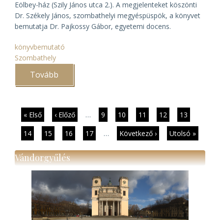
Eölbey-ház (Szily János utca 2.). A megjelenteket köszönti
Dr. Székely János, szombathelyi megyéspüspök, a könyvet
bemutatja Dr. Pajkossy Gábor, egyetemi docens.
könyvbemutató
Szombathely
Tovább
(A
Szombathelyi
Egyházmegye
1867–
1914)
Oldalszámozás
Első
« Első
Előző
‹ Előző
…
Page
9
Page
10
Page
11
Page
12
Jelenlegi
13
oldal
oldal
oldal
Page
14
Page
15
Page
16
Page
17
…
Következő
Következő ›
Utolsó
Utolsó »
oldal
oldal
Vándorgyűlés