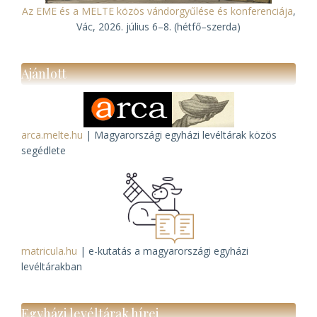
Az EME és a MELTE közös vándorgyűlése és konferenciája
,
Vác, 2026. július 6–8. (hétfő–szerda)
Ajánlott
arca.melte.hu
| Magyarországi egyházi levéltárak közös
segédlete
matricula.hu
| e-kutatás a magyarországi egyházi
levéltárakban
Egyházi levéltárak hírei