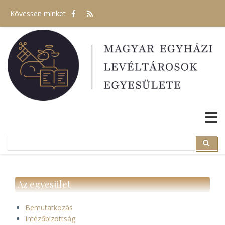
Ugrás
Kövessen minket
a
tartalomra
Search
Search
Az egyesület
Bemutatkozás
Intézőbizottság