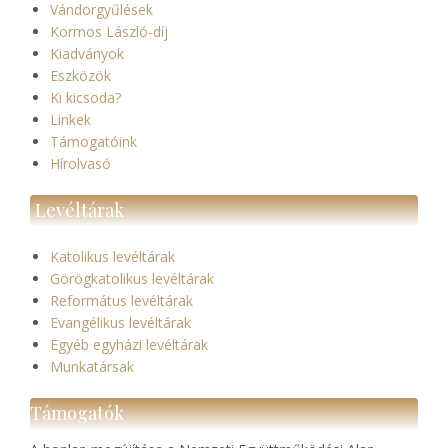
Vándorgyűlések
Kormos László-díj
Kiadványok
Eszközök
Ki kicsoda?
Linkek
Támogatóink
Hírolvasó
Levéltárak
Katolikus levéltárak
Görögkatolikus levéltárak
Református levéltárak
Evangélikus levéltárak
Egyéb egyházi levéltárak
Munkatársak
Támogatók