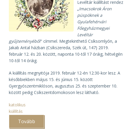
Levéltár kiállítást rendez
„
Imacsokrok Áron
püspöknek a
Gyulafehérvári
Főegyházmegyei
Levéltár
gyűjteményéből
" címmel. Megtekinthető Csíksomlyón, a
Jakab Antal házban (Csíkszereda, Szék út, 147) 2019.
február 12. és 20. között, naponta 10-től 17 óráig, hétvégén
10-től 14 óráig.
A kiállítás megnyitója 2019. február 12-én 12:30-kor lesz. A
későbbiekben május 15. és június 15. között
Gyergyószentmiklóson, augusztus 25. és szeptember 10.
között pedig Csíkszentdomokoson lesz látható.
katolikus
kiállítás
Tovább
(Imacsokrok
Áron
püspöknek)