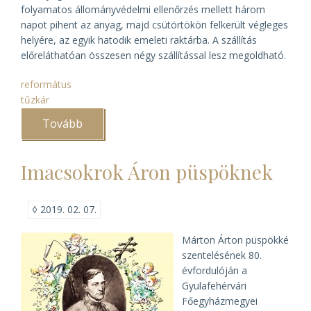
folyamatos állományvédelmi ellenőrzés mellett három
napot pihent az anyag, majd csütörtökön felkerült végleges
helyére, az egyik hatodik emeleti raktárba. A szállítás
előreláthatóan összesen négy szállítással lesz megoldható.
református
tűzkár
Tovább
(Megkezdődött
a
Ráday
Levéltár
Imacsokrok Áron püspöknek
átszállítása
)
◊
2019. 02. 07.
Márton Árton püspökké
szentelésének 80.
évfordulóján a
Gyulafehérvári
Főegyházmegyei