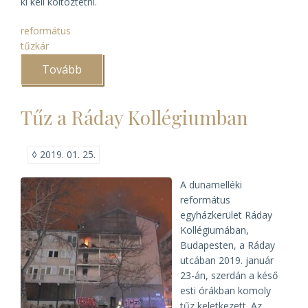
ki kell költöztetni.
református
tűzkár
Tovább
(A
Ráday
Levéltár
sorsa
Tűz a Ráday Kollégiumban
a
tűz
után)
◊
2019. 01. 25.
A dunamelléki
református
egyházkerület Ráday
Kollégiumában,
Budapesten, a Ráday
utcában 2019. január
23-án, szerdán a késő
esti órákban komoly
tűz keletkezett. Az