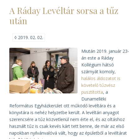
A Ráday Levéltár sorsa a tűz
után
◊
2019. 02. 02.
Miután 2019. január 23-
án este a Ráday
Kollégium hátsó
szárnyát komoly,
halálos áldozatot is
követelő tűzvész
pusztította
, a
Dunamelléki
Református Egyházkerület ott működő levéltára és a
könyvtára is nehéz helyzetbe került. A levéltári anyagot
szerencsére a tűz közvetlenül nem érte el, és az oltáshoz
használt tűz is csak kevés kárt tett benne, de már az első
napokban nyilvánvalóvá vált, hogy az épületből a levéltárat