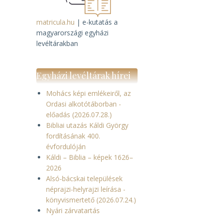
matricula.hu
| e-kutatás a
magyarországi egyházi
levéltárakban
Egyházi levéltárak hírei
Mohács képi emlékeiről, az
Ordasi alkotótáborban -
előadás (2026.07.28.)
Bibliai utazás Káldi György
fordításának 400.
évfordulóján
Káldi – Biblia – képek 1626–
2026
Alsó-bácskai települések
néprajzi-helyrajzi leírása -
könyvismertető (2026.07.24.)
Nyári zárvatartás