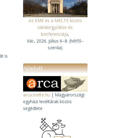
t
Az EME és a MELTE közös
vándorgyűlése és
konferenciája
,
Vác, 2026. július 6–8. (hétfő–
szerda)
t is
Ajánlott
arca.melte.hu
| Magyarországi
egyházi levéltárak közös
segédlete