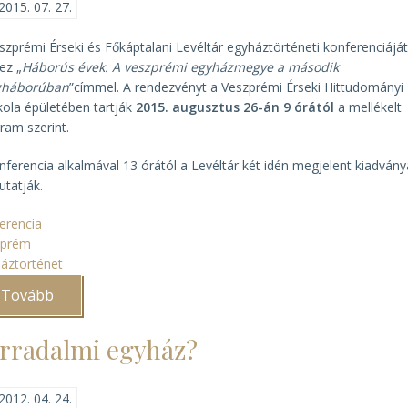
2015. 07. 27.
szprémi Érseki és Főkáptalani Levéltár egyháztörténeti konferenciájá
ez „
Háborús évek. A veszprémi egyházmegye a második
ágháborúban
”címmel. A rendezvényt a Veszprémi Érseki Hittudományi
kola épületében tartják
2015. augusztus 26-án 9 órától
a mellékelt
ram szerint.
nferencia alkalmával 13 órától a Levéltár két idén megjelent kiadványá
tatják.
erencia
zprém
áztörténet
Tovább
(A
veszprémi
egyházmegye
a
rradalmi egyház?
második
világháborúban
)
2012. 04. 24.