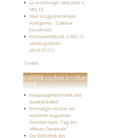
Új vezetőséget választott a
MELTE
NKA Közgyűjtemények
Kollégiuma - Szakmai
beszámoló
Közművelődésről, a MELTE
vándorgyűlésén
(2026.07.07.)
Tovább ...
Külföldi egyházi levéltári
hírek
Kaulquappenhermetik und
Qualitätskalkül
Ehemaliges Kloster der
Aachener Augustiner-
Eremiten beim “Tag des
offenen Denkmals”
Die Bibliothek des