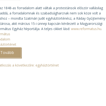
az 1848-as forradalom alatt váltak a protestánsok először vallásilag
addá, a forradalomnak és szabadságharcnak nem sok köze volt a
áshoz – mondta Szatmári Judit egyháztörténész, a Ráday Gyűjtemény
ltárosa, akit március 15-i ünnep kapcsán kérdezett a Magyarországi
rmátus Egyház hírportálja. A teljes cikket lásd:
www.reformatus.hu
.
rmátus
adalom
áztörténet
Tovább
(Forradalmi
egyház?)
ratkozás a következőre: egyháztörténet