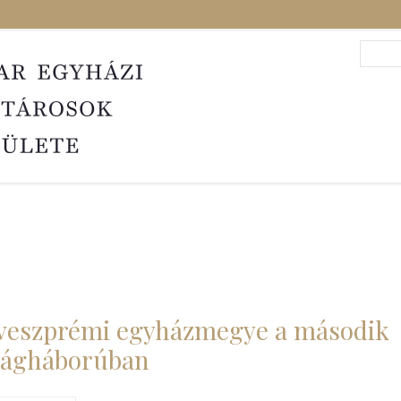
Search
Sea
veszprémi egyházmegye a második
lágháborúban