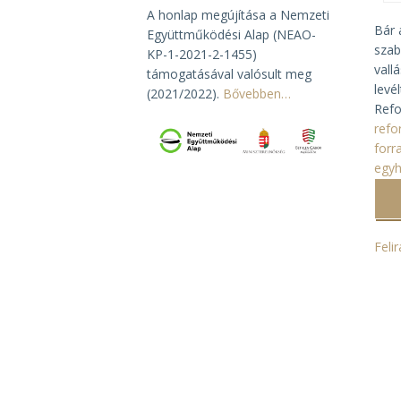
A honlap megújítása a Nemzeti
Bár 
Együttműködési Alap (NEAO-
szab
KP-1-2021-2-1455)
vall
támogatásával valósult meg
levé
(2021/2022).
Bővebben…
Refo
refo
forr
egyh
Feli