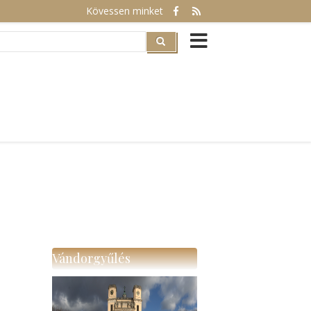
Kövessen minket
rch
Vándorgyűlés