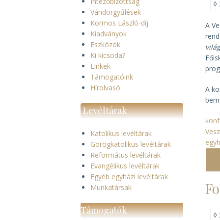
Intézőbizottság
◊
Vándorgyűlések
Kormos László-díj
A Ve
Kiadványok
rend
Eszközök
vil
Ki kicsoda?
Főis
Linkek
prog
Támogatóink
Hírolvasó
A ko
bemu
Levéltárak
konf
Ves
Katolikus levéltárak
egyh
Görögkatolikus levéltárak
Református levéltárak
Evangélikus levéltárak
Egyéb egyházi levéltárak
Fo
Munkatársak
Támogatók
◊