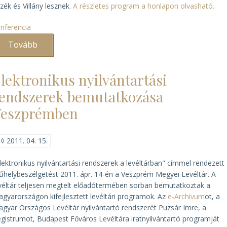
zék és Villány lesznek.
A részletes program a honlapon olvasható.
nferencia
Tovább
(Pécsett
lesz
a
MELTE
lektronikus nyilvántartási
vándorgyűlése)
endszerek bemutatkozása
Veszprémben
◊
2011. 04. 15.
lektronikus nyilvántartási rendszerek a levéltárban" címmel rendezett
helybeszélgetést 2011. ápr. 14-én a Veszprém Megyei Levéltár. A
véltár teljesen megtelt előadótermében sorban bemutatkoztak a
gyarországon kifejlesztett levéltári programok. Az
e-Archívum
ot, a
gyar Országos Levéltár nyilvántartó rendszerét Puzsár Imre, a
gistrumot, Budapest Főváros Levéltára iratnyilvántartó programját