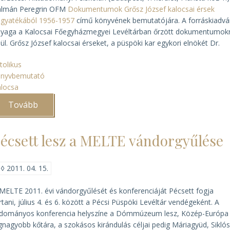
álmán Peregrin OFM
Dokumentumok Grősz József kalocsai érsek
gyatékából 1956-1957
című könyvének bemutatójára. A forráskiadv
yaga a Kalocsai Főegyházmegyei Levéltárban őrzött dokumentumok
ül. Grősz József kalocsai érseket, a püspöki kar egykori elnökét Dr.
tolikus
önyvbemutató
locsa
Tovább
(Grősz-
dokumentumkötet
bemutatója
Budapesten)
écsett lesz a MELTE vándorgyűlése
◊
2011. 04. 15.
MELTE 2011. évi vándorgyűlését és konferenciáját Pécsett fogja
rtani, július 4. és 6. között a Pécsi Püspöki Levéltár vendégeként. A
dományos konferencia helyszíne a Dómmúzeum lesz, Közép-Európa
gnagyobb kőtára, a szokásos kirándulás céljai pedig Máriagyüd, Siklós