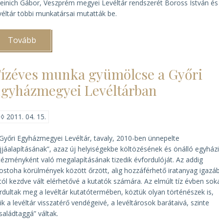
einich Gábor, Veszprém megyei Levéltár rendszerét Boross István és
véltár többi munkatársai mutatták be.
Tovább
(Elektronikus
nyilvántartási
rendszerek
bemutatkozása
ízéves munka gyümölcse a Győri
Veszprémben)
gyházmegyei Levéltárban
◊
2011. 04. 15.
Győri Egyházmegyei Levéltár, tavaly, 2010-ben ünnepelte
jjáalapításának”, azaz új helyiségekbe költözésének és önálló egyház
tézményként való megalapításának tizedik évfordulóját. Az addig
stoha körülmények között őrzött, alig hozzáférhető iratanyag igazá
tól kezdve vált elérhetővé a kutatók számára. Az elmúlt tíz évben sok
rdultak meg a levéltár kutatótermében, köztük olyan történészek is,
ik a levéltár visszatérő vendégeivé, a levéltárosok barátaivá, szinte
saládtaggá” váltak.