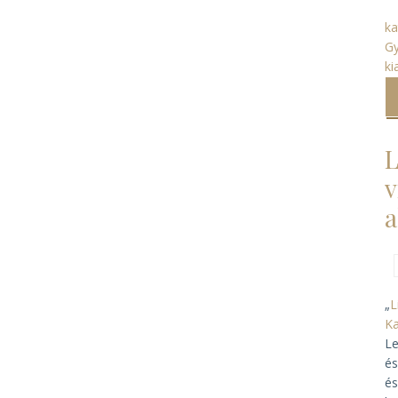
ka
G
ki
L
v
a
„
L
Ka
Le
és
és