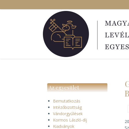
Ugrás
a
tartalomra
G
Az egyesület
Bemutatkozás
Intézőbizottság
Vándorgyűlések
Kormos László-díj
20
Kiadványok
Sz