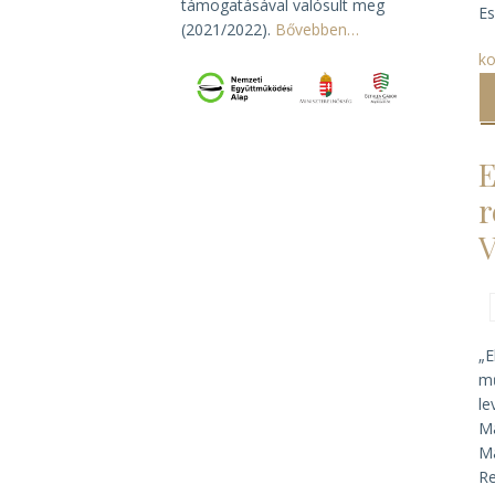
támogatásával valósult meg
Es
(2021/2022).
Bővebben…
ko
E
r
„E
mű
le
Ma
Ma
Re