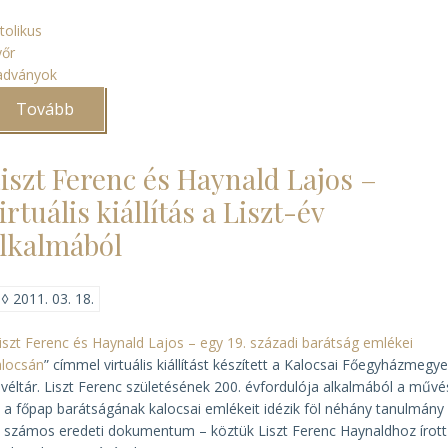
tolikus
yőr
adványok
Tovább
(Tízéves
munka
gyümölcse
a
iszt Ferenc és Haynald Lajos –
Győri
Egyházmegyei
irtuális kiállítás a Liszt-év
Levéltárban)
lkalmából
◊
2011. 03. 18.
iszt Ferenc és Haynald Lajos – egy 19. századi barátság emlékei
locsán
” címmel virtuális kiállítást készített a Kalocsai Főegyházmegye
véltár. Liszt Ferenc születésének 200. évfordulója alkalmából a művé
 a főpap barátságának kalocsai emlékeit idézik föl néhány tanulmány
 számos eredeti dokumentum – köztük Liszt Ferenc Haynaldhoz írott