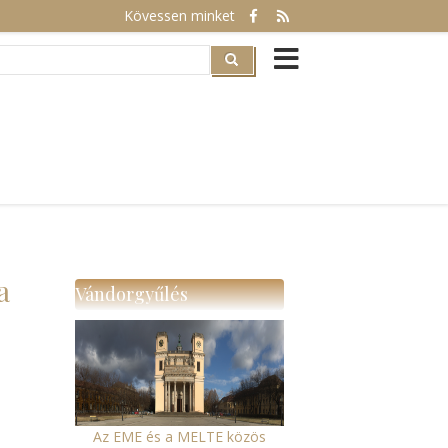
Kövessen minket
rch
a
Vándorgyűlés
Az EME és a MELTE közös