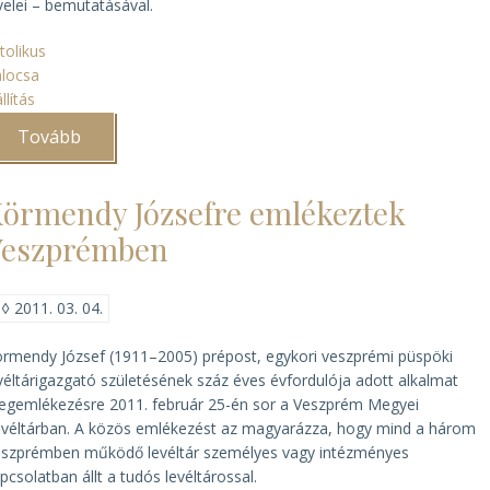
velei – bemutatásával.
tolikus
locsa
állítás
Tovább
(Liszt
Ferenc
és
Haynald
örmendy Józsefre emlékeztek
Lajos
–
Veszprémben
virtuális
kiállítás
a
Liszt-
◊
2011. 03. 04.
év
alkalmából)
rmendy József (1911–2005) prépost, egykori veszprémi püspöki
véltárigazgató születésének száz éves évfordulója adott alkalmat
gemlékezésre 2011. február 25-én sor a Veszprém Megyei
véltárban. A közös emlékezést az magyarázza, hogy mind a három
szprémben működő levéltár személyes vagy intézményes
pcsolatban állt a tudós levéltárossal.