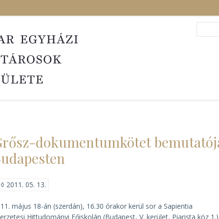
Search
Sea
rősz-dokumentumkötet bemutatój
Budapesten
◊
2011. 05. 13.
11. május 18-án (szerdán), 16.30 órakor kerül sor a Sapientia
erzetesi Hittudományi Főiskolán (Budapest, V. kerület, Piarista köz 1.)