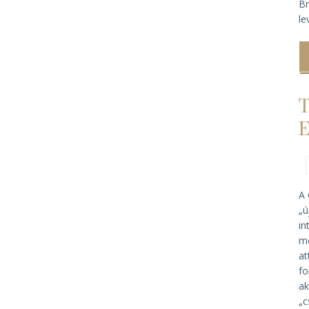
Br
le
T
E
A 
„ú
in
mo
at
fo
ak
„c