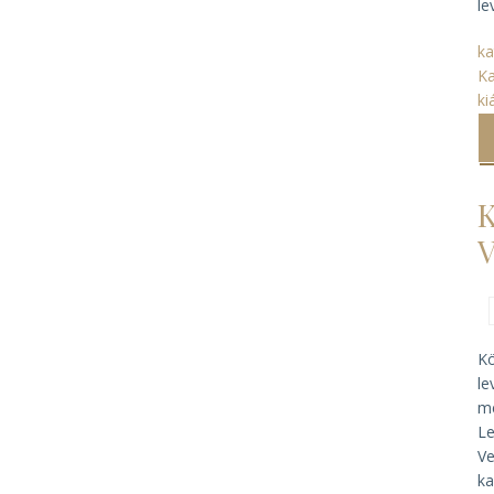
le
ka
Ka
ki
K
Kö
le
me
Le
Ve
ka