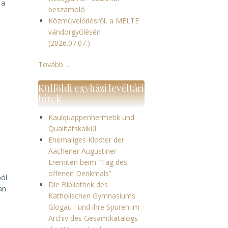
 a
beszámoló
Közművelődésről, a MELTE
vándorgyűlésén
(2026.07.07.)
Tovább ...
Külföldi egyházi levéltári
hírek
Kaulquappenhermetik und
Qualitätskalkül
Ehemaliges Kloster der
Aachener Augustiner-
i
Eremiten beim “Tag des
offenen Denkmals”
ból
Die Bibliothek des
an
Katholischen Gymnasiums
Glogau und ihre Spuren im
Archiv des Gesamtkatalogs