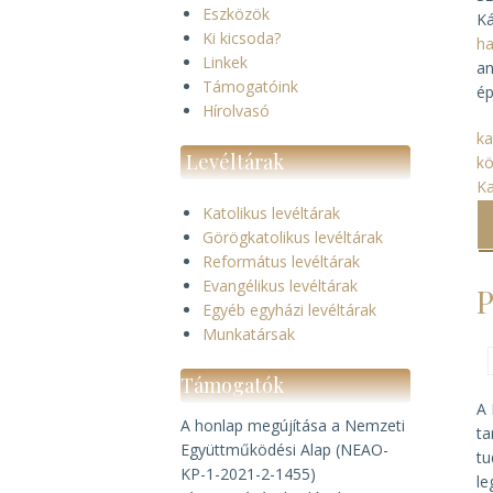
Eszközök
K
Ki kicsoda?
ha
Linkek
an
Támogatóink
ép
Hírolvasó
ka
Levéltárak
k
Ka
Katolikus levéltárak
Görögkatolikus levéltárak
Református levéltárak
Evangélikus levéltárak
P
Egyéb egyházi levéltárak
Munkatársak
Támogatók
A 
A honlap megújítása a Nemzeti
ta
Együttműködési Alap (NEAO-
tu
KP-1-2021-2-1455)
le