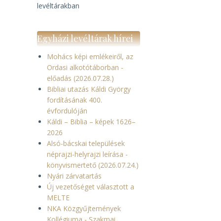
levéltárakban
Egyházi levéltárak hírei
Mohács képi emlékeiről, az
Ordasi alkotótáborban -
előadás (2026.07.28.)
Bibliai utazás Káldi György
fordításának 400.
évfordulóján
Káldi – Biblia – képek 1626–
2026
Alsó-bácskai települések
néprajzi-helyrajzi leírása -
könyvismertető (2026.07.24.)
Nyári zárvatartás
Új vezetőséget választott a
MELTE
NKA Közgyűjtemények
Kollégiuma - Szakmai