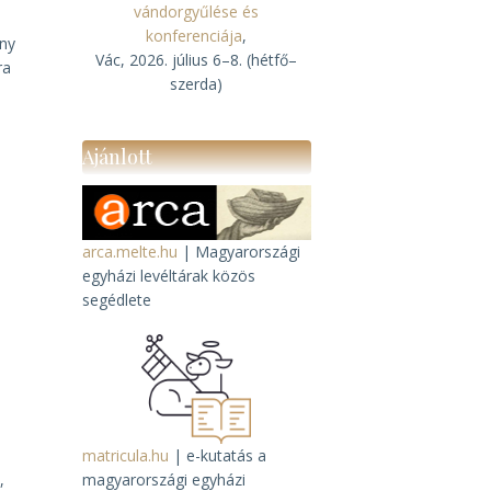
vándorgyűlése és
konferenciája
,
ány
Vác, 2026. július 6–8. (hétfő–
ra
szerda)
Ajánlott
arca.melte.hu
| Magyarországi
egyházi levéltárak közös
segédlete
matricula.hu
| e-kutatás a
,
magyarországi egyházi