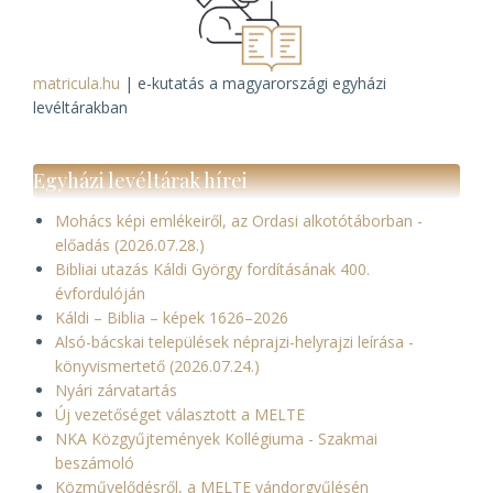
matricula.hu
| e-kutatás a magyarországi egyházi
levéltárakban
Egyházi levéltárak hírei
Mohács képi emlékeiről, az Ordasi alkotótáborban -
előadás (2026.07.28.)
Bibliai utazás Káldi György fordításának 400.
évfordulóján
Káldi – Biblia – képek 1626–2026
Alsó-bácskai települések néprajzi-helyrajzi leírása -
könyvismertető (2026.07.24.)
Nyári zárvatartás
Új vezetőséget választott a MELTE
NKA Közgyűjtemények Kollégiuma - Szakmai
beszámoló
Közművelődésről, a MELTE vándorgyűlésén