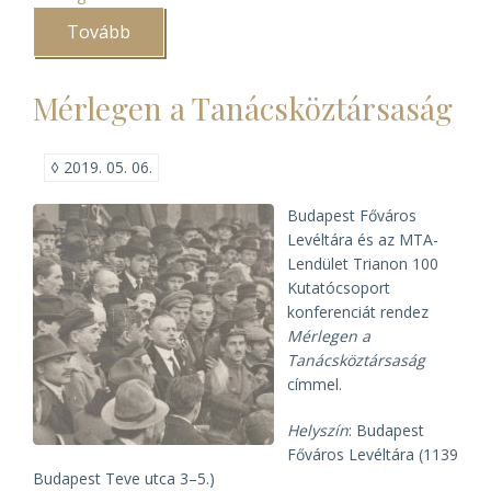
Tovább
(MELTE
közgyűlés
és
szakmai
Mérlegen a Tanácsköztársaság
nap)
◊
2019. 05. 06.
Budapest Főváros
Levéltára és az MTA-
Lendület Trianon 100
Kutatócsoport
konferenciát rendez
Mérlegen a
Tanácsköztársaság
címmel.
Helyszín
: Budapest
Főváros Levéltára (1139
Budapest Teve utca 3–5.)