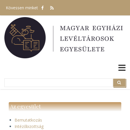
Ugrás
Kövessen minket
a
tartalomra
Search
Search
Az egyesület
Bemutatkozás
Intézőbizottság