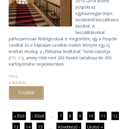
2015–2018 között
püspöki az
egyházmegye teljes
területéről beszállításra
kerültek. A
beszállításokkal
párhuzamosan feldolgozásuk is megtörtént, így a Püspöki
Levéltár és a Káptalani Levéltár mellett létrejött egy új
levéltári részleg, a „Plébániai levéltárak" fondcsoportja
(
PEL.III.
), amely több mint 200 fondot tartalmaz kb. 450
iratfolyóméter terjedelemben.
Pécs
e-kutatás
Tovább
(Új
kutatási
lehetőségek
Pécsett)
Oldalszámozás
Első
« Első
Előző
‹ Előző
…
Page
7
Page
8
Page
9
Page
10
Jelenlegi
11
Page
12
oldal
oldal
oldal
Page
13
Page
14
Page
15
…
Következő
Következő ›
Utolsó
Utolsó »