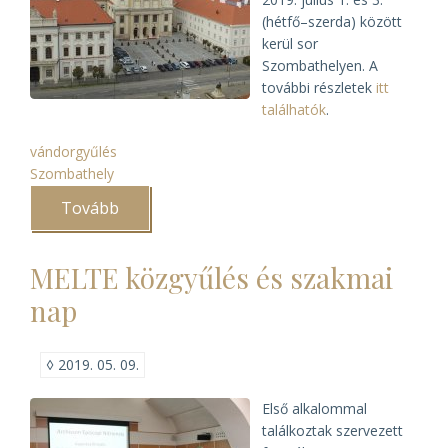
(hétfő–szerda) között
kerül sor
Szombathelyen. A
további részletek
itt
találhatók
.
vándorgyűlés
Szombathely
Tovább
(A
MELTE
és
az
MELTE közgyűlés és szakmai
EME
2019.
nap
évi
vándorgyűlése
és
konferenciája)
◊
2019. 05. 09.
Első alkalommal
találkoztak szervezett