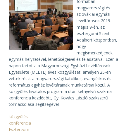
formában
magyarországi és
szlovákiai egyházi
levéltárosok 2019.
május 9-én, az
esztergomi Szent
Adalbert központban,
hogy
megismerkedjenek
egymás helyzetével, lehetőségeivel és feladataival. Ezen a
napon tartotta a Magyarországi Egyházi Levéltárosok
Egyesülete (MELTE) éves közgyűlését, amelyen 25-en
vettek részt a magyarországi katolikus, evangélikus és
református egyház levéltárainak munkatársai közül. A
közgyűlés hivatalos programja után kétnyelvű szakmai
konferencia kezdődött, Gy. Kovács László szakszerű
tolmácsolása segítségével.
közgyűlés
konferencia
Esztergom