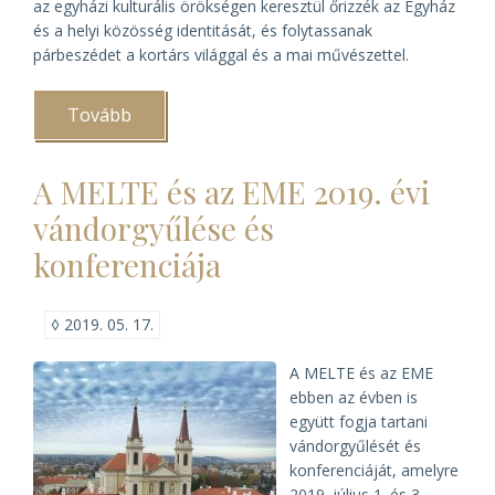
az egyházi kulturális örökségen keresztül őrizzék az Egyház
és a helyi közösség identitását, és folytassanak
párbeszédet a kortárs világgal és a mai művészettel.
Tovább
(Az
olasz
egyházi
gyűjtemények
A MELTE és az EME 2019. évi
küldöttségét
fogadta
vándorgyűlése és
a
pápa
konferenciája
)
◊
2019. 05. 17.
A MELTE és az EME
ebben az évben is
együtt fogja tartani
vándorgyűlését és
konferenciáját, amelyre
2019. július 1. és 3.