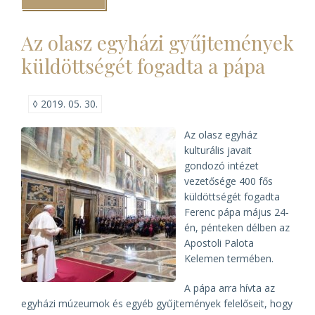
Levéltári
Piknik)
Az olasz egyházi gyűjtemények
küldöttségét fogadta a pápa
◊
2019. 05. 30.
Az olasz egyház
kulturális javait
gondozó intézet
vezetősége 400 fős
küldöttségét fogadta
Ferenc pápa május 24-
én, pénteken délben az
Apostoli Palota
Kelemen termében.
A pápa arra hívta az
egyházi múzeumok és egyéb gyűjtemények felelőseit, hogy