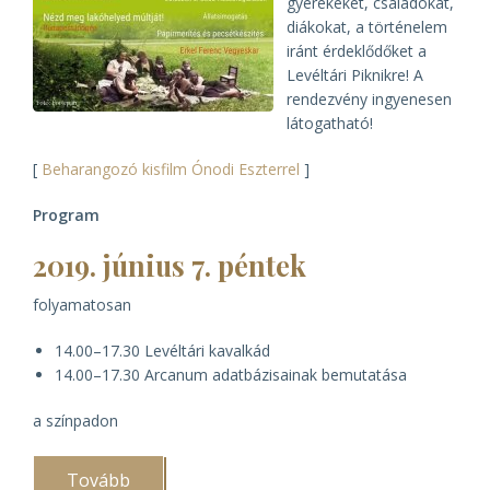
gyerekeket, családokat,
diákokat, a történelem
iránt érdeklődőket a
Levéltári Piknikre! A
rendezvény ingyenesen
látogatható!
[
Beharangozó kisfilm Ónodi Eszterrel
]
Program
2019. június 7. péntek
folyamatosan
14.00–17.30 Levéltári kavalkád
14.00–17.30 Arcanum adatbázisainak bemutatása
a színpadon
Tovább
(III.