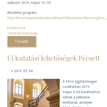
Időpont
: 2019. május 15–16.
Részletes program:
http://bfl.archivportal.hu/sites/default/files/atoms/files/meghiv
konferencia
Tanácsköztársaság
Tovább
(Mérlegen
a
Tanácsköztársaság)
Új kutatási lehetőségek Pécsett
◊
2019. 05. 04.
A Pécsi Egyházmegyei
Levéltárban 2019.
május 6-tól kutathatóvá
válnak a plébániai
levéltárak, amelyek