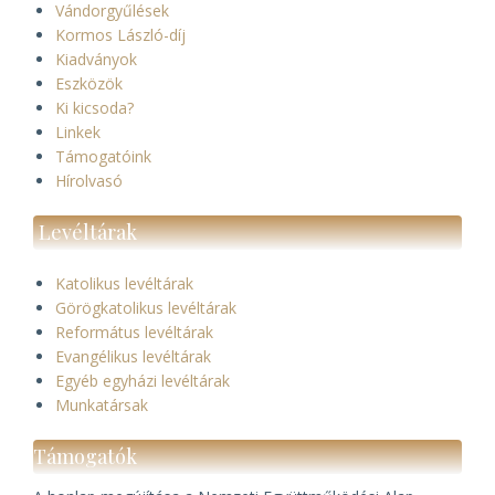
Vándorgyűlések
Kormos László-díj
Kiadványok
Eszközök
Ki kicsoda?
Linkek
Támogatóink
Hírolvasó
Levéltárak
Katolikus levéltárak
Görögkatolikus levéltárak
Református levéltárak
Evangélikus levéltárak
Egyéb egyházi levéltárak
Munkatársak
Támogatók