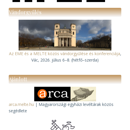
oldal
oldal
Vándorgyűlés
Az EME és a MELTE közös vándorgyűlése és konferenciája
,
Vác, 2026. július 6–8. (hétfő–szerda)
Ajánlott
arca.melte.hu
| Magyarországi egyházi levéltárak közös
segédlete