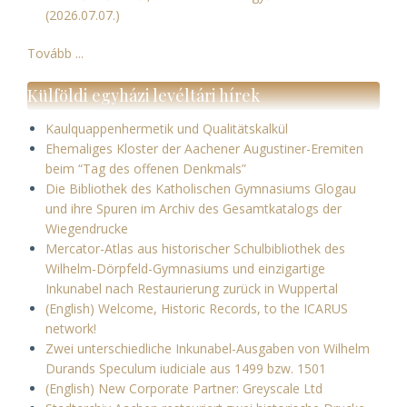
(2026.07.07.)
Tovább ...
Külföldi egyházi levéltári hírek
Kaulquappenhermetik und Qualitätskalkül
Ehemaliges Kloster der Aachener Augustiner-Eremiten
beim “Tag des offenen Denkmals”
Die Bibliothek des Katholischen Gymnasiums Glogau
und ihre Spuren im Archiv des Gesamtkatalogs der
Wiegendrucke
Mercator-Atlas aus historischer Schulbibliothek des
Wilhelm-Dörpfeld-Gymnasiums und einzigartige
Inkunabel nach Restaurierung zurück in Wuppertal
(English) Welcome, Historic Records, to the ICARUS
network!
Zwei unterschiedliche Inkunabel-Ausgaben von Wilhelm
Durands Speculum iudiciale aus 1499 bzw. 1501
(English) New Corporate Partner: Greyscale Ltd