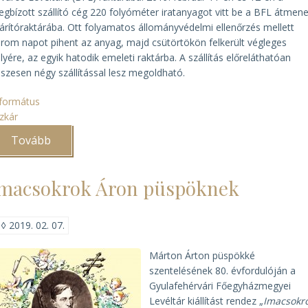
gbízott szállító cég 220 folyóméter iratanyagot vitt be a BFL átmene
árítóraktárába. Ott folyamatos állományvédelmi ellenőrzés mellett
rom napot pihent az anyag, majd csütörtökön felkerült végleges
lyére, az egyik hatodik emeleti raktárba. A szállítás előreláthatóan
szesen négy szállítással lesz megoldható.
formátus
zkár
Tovább
(Megkezdődött
a
Ráday
Levéltár
macsokrok Áron püspöknek
átszállítása
)
◊
2019. 02. 07.
Márton Árton püspökké
szentelésének 80. évfordulóján a
Gyulafehérvári Főegyházmegyei
Levéltár kiállítást rendez „
Imacsokr