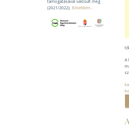
támogatásával valósult meg
(2021/2022).
Bővebben…
tő
A 
má
sz
ka
ki
A