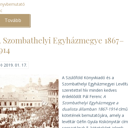
önyvbemutató
ác
Tovább
(A
Váci
Egyházmegye
és
 Szombathelyi Egyházmegye 1867–
a
Szent
914
István
Társulat
könyvbemutatója)
◊
2019. 01. 17.
A Szülőföld Könyvkiadó és a
Szombathelyi Egyházmegyei Levélt
szeretettel hív minden kedves
érdeklődőt Pál Ferenc
A
Szombathelyi Egyházmegye a
dualista államban 1867-1914
című
kötetének bemutatójára, amely a
levéltár Géfin Gyula Kiskönyvtár cí
sorozatának 5. köteteként jelenik