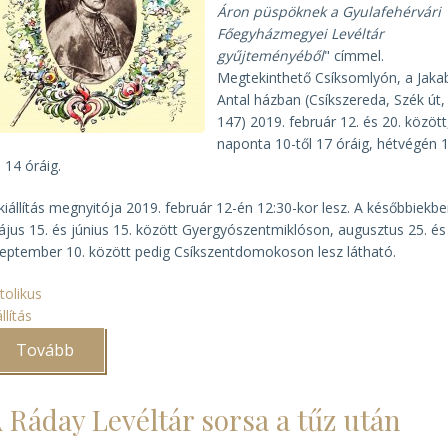
Áron püspöknek a Gyulafehérvári
Főegyházmegyei Levéltár
gyűjteményéből
" címmel.
Megtekinthető Csíksomlyón, a Jaka
Antal házban (Csíkszereda, Szék út,
147) 2019. február 12. és 20. között
naponta 10-től 17 óráig, hétvégén 
l 14 óráig.
kiállítás megnyitója 2019. február 12-én 12:30-kor lesz. A későbbiekb
jus 15. és június 15. között Gyergyószentmiklóson, augusztus 25. és
eptember 10. között pedig Csíkszentdomokoson lesz látható.
tolikus
állítás
Tovább
(Imacsokrok
Áron
püspöknek)
 Ráday Levéltár sorsa a tűz után