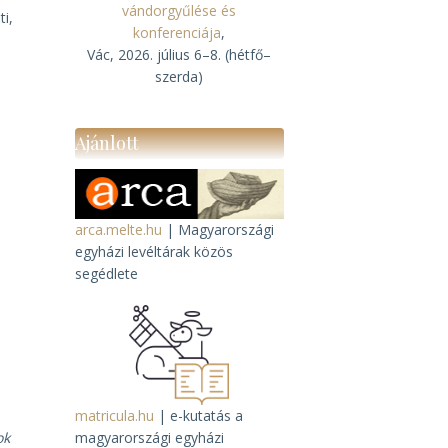
vándorgyűlése és
ti,
konferenciája
,
Vác, 2026. július 6–8. (hétfő–
szerda)
Ajánlott
arca.melte.hu
| Magyarországi
egyházi levéltárak közös
segédlete
matricula.hu
| e-kutatás a
ok
magyarországi egyházi