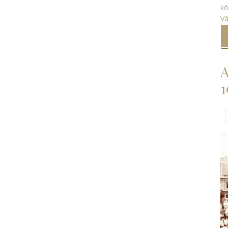
k
V
A
1