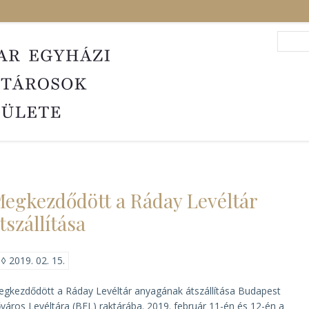
Search
Sea
egkezdődött a Ráday Levéltár
tszállítása
◊
2019. 02. 15.
gkezdődött a Ráday Levéltár anyagának átszállítása Budapest
város Levéltára (BFL) raktárába. 2019. február 11-én és 12-én a