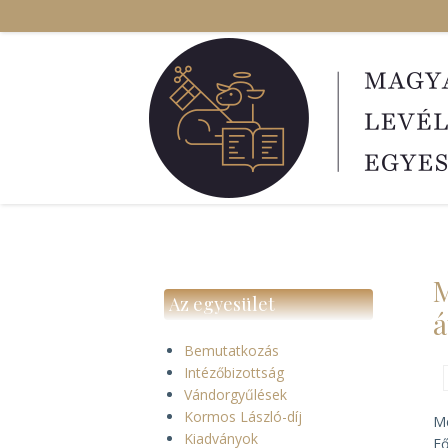
Ugrás
a
tartalomra
M
Az egyesület
á
Bemutatkozás
Intézőbizottság
Vándorgyűlések
Kormos László-díj
Me
Kiadványok
Fő