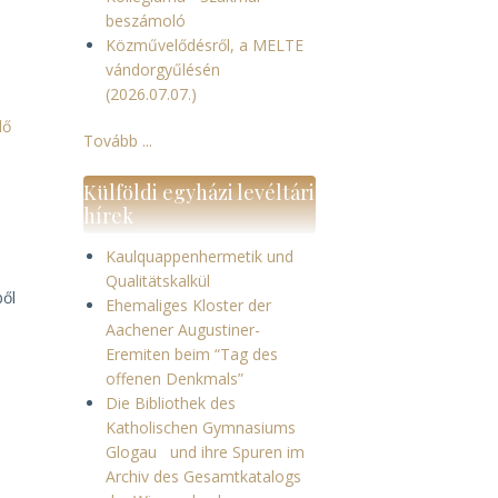
beszámoló
Közművelődésről, a MELTE
vándorgyűlésén
(2026.07.07.)
lő
Tovább ...
Külföldi egyházi levéltári
hírek
Kaulquappenhermetik und
Qualitätskalkül
ből
Ehemaliges Kloster der
Aachener Augustiner-
Eremiten beim “Tag des
offenen Denkmals”
Die Bibliothek des
Katholischen Gymnasiums
Glogau und ihre Spuren im
Archiv des Gesamtkatalogs