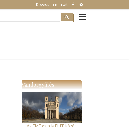
Kövessen minket
rch
Vándorgyűlés
Az EME és a MELTE közös