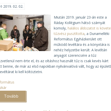
◊
2019. 02. 02.
Miután 2019. január 23-án este a
Ráday Kollégium hátsó szárnyát
komoly,
halálos áldozatot is követe
tűzvész pusztította
, a Dunamelléki
Református Egyházkerület ott
működő levéltára és a könyvtára is
nehéz helyzetbe került. A levéltári
anyagot szerencsére a tűz
zvetlenül nem érte el, és az oltáshoz használt tűz is csak kevés kárt
tt benne, de már az első napokban nyilvánvalóvá vált, hogy az épület
levéltárat ki kell költöztetni.
formátus
zkár
Tovább
(A
Ráday
Levéltár
sorsa