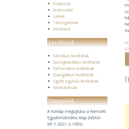
Eszközök
me
Ki kicsoda?
sz
Linkek
há
Támogatóink
he
Hírolvasó
ös
Levéltárak
re
tű
Katolikus levéltárak
Görögkatolikus levéltárak
Református levéltárak
Evangélikus levéltárak
I
Egyéb egyházi levéltárak
Munkatársak
Támogatók
A honlap megújítása a Nemzeti
Együttműködési Alap (NEAO-
KP-1-2021-2-1455)