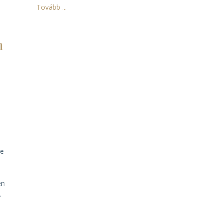
Tovább ...
n
,
be
en
.