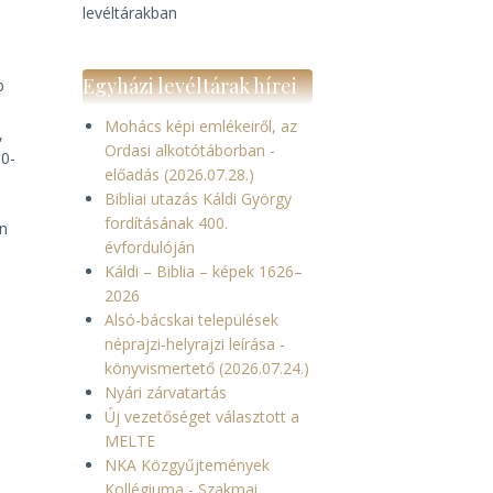
levéltárakban
Egyházi levéltárak hírei
b
Mohács képi emlékeiről, az
,
Ordasi alkotótáborban -
10-
előadás (2026.07.28.)
Bibliai utazás Káldi György
fordításának 400.
en
évfordulóján
Káldi – Biblia – képek 1626–
2026
Alsó-bácskai települések
néprajzi-helyrajzi leírása -
könyvismertető (2026.07.24.)
Nyári zárvatartás
Új vezetőséget választott a
MELTE
NKA Közgyűjtemények
Kollégiuma - Szakmai