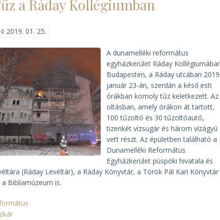
űz a Ráday Kollégiumban
a
tűz
után)
◊
2019. 01. 25.
A dunamelléki református
egyházkerület Ráday Kollégiumába
Budapesten, a Ráday utcában 2019
január 23-án, szerdán a késő esti
órákban komoly tűz keletkezett. Az
oltásban, amely órákon át tartott,
100 tűzoltó és 30 tűzoltóautó,
tizenkét vízsugár és három vízágyú
vett részt. Az épületben található a
Dunamelléki Református
Egyházkerület püspöki hivatala és
véltára (Ráday Levéltár), a Ráday Könyvtár, a Török Pál Kari Könyvtár
 a Bibliamúzeum is.
formátus
zkár