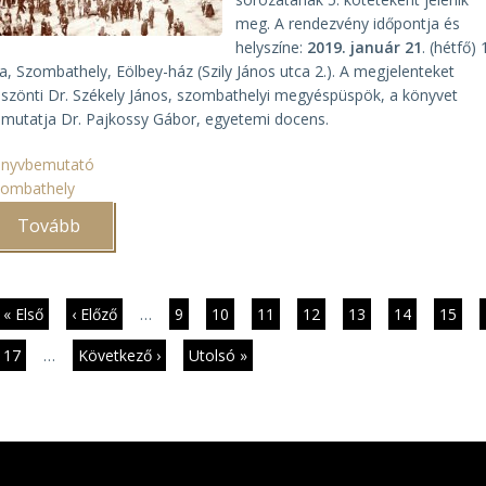
meg. A rendezvény időpontja és
helyszíne:
2019. január 21
. (hétfő) 
a, Szombathely, Eölbey-ház (Szily János utca 2.). A megjelenteket
szönti Dr. Székely János, szombathelyi megyéspüspök, a könyvet
mutatja Dr. Pajkossy Gábor, egyetemi docens.
önyvbemutató
zombathely
Tovább
(A
Szombathelyi
Egyházmegye
1867–
1914)
dalszámozás
Első
« Első
Előző
‹ Előző
…
Page
9
Page
10
Page
11
Page
12
Jelenlegi
13
Page
14
Page
15
oldal
oldal
oldal
Page
17
…
Következő
Következő ›
Utolsó
Utolsó »
oldal
oldal