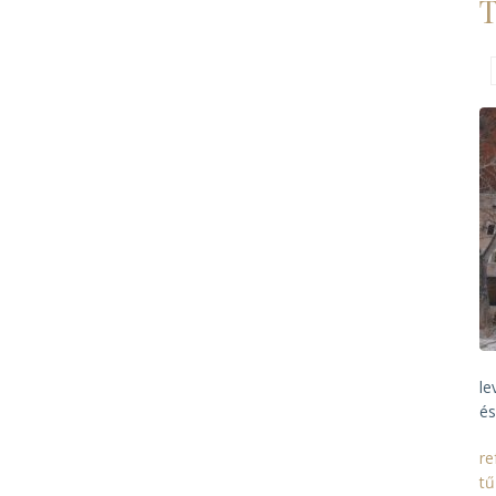
T
le
és
re
tű