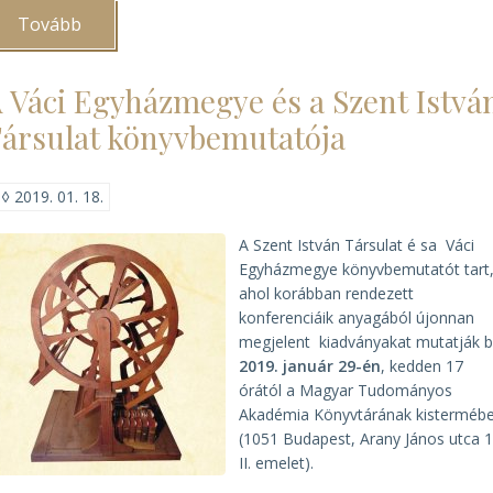
Tovább
(Tűz
a
Ráday
Kollégiumban)
 Váci Egyházmegye és a Szent Istvá
ársulat könyvbemutatója
◊
2019. 01. 18.
A Szent István Társulat é sa Váci
Egyházmegye könyvbemutatót tart
ahol korábban rendezett
konferenciáik anyagából újonnan
megjelent kiadványakat mutatják 
2019. január 29-én
, kedden 17
órától a Magyar Tudományos
Akadémia Könyvtárának kisterméb
(1051 Budapest, Arany János utca 1
II. emelet).