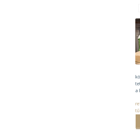
kö
te
a 
re
tű