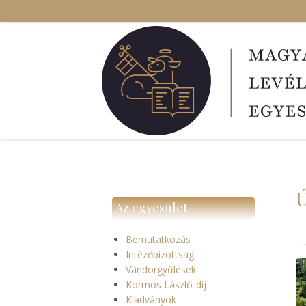
Ugrás
a
tartalomra
Ú
Az egyesület
Bemutatkozás
Intézőbizottság
Vándorgyűlések
Kormos László-díj
Kiadványok