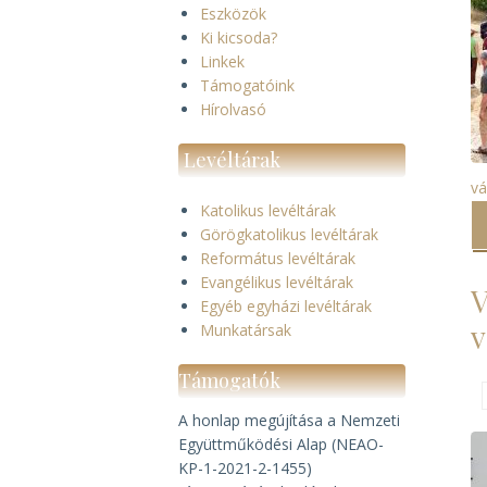
Eszközök
Ki kicsoda?
Linkek
Támogatóink
Hírolvasó
Levéltárak
vá
Katolikus levéltárak
Görögkatolikus levéltárak
Református levéltárak
Evangélikus levéltárak
V
Egyéb egyházi levéltárak
v
Munkatársak
Támogatók
A honlap megújítása a Nemzeti
Együttműködési Alap (NEAO-
KP-1-2021-2-1455)