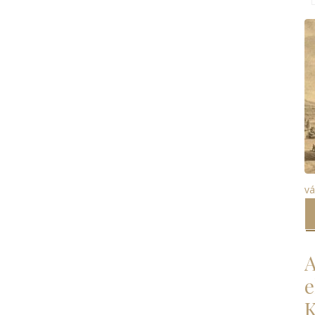
vá
A
e
K