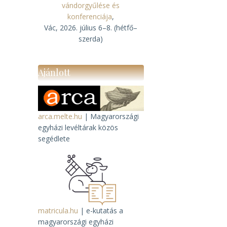
vándorgyűlése és
konferenciája
,
Vác, 2026. július 6–8. (hétfő–
szerda)
Ajánlott
arca.melte.hu
| Magyarországi
egyházi levéltárak közös
segédlete
t
matricula.hu
| e-kutatás a
magyarországi egyházi