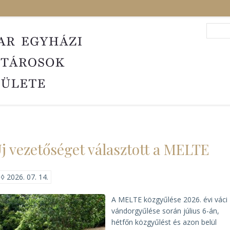
Search
Sea
j vezetőséget választott a MELTE
◊
2026. 07. 14.
A MELTE közgyűlése 2026. évi váci
vándorgyűlése során július 6-án,
hétfőn közgyűlést és azon belül