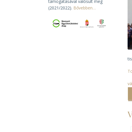
támogatásával valósult meg
(2021/2022).
Bővebben…
ti
To
vá
V