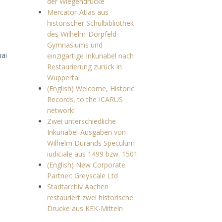
der Wiegendrucke
Mercator-Atlas aus
historischer Schulbibliothek
des Wilhelm-Dörpfeld-
Gymnasiums und
mai
einzigartige Inkunabel nach
Restaurierung zurück in
Wuppertal
(English) Welcome, Historic
Records, to the ICARUS
ű
network!
Zwei unterschiedliche
Inkunabel-Ausgaben von
Wilhelm Durands Speculum
iudiciale aus 1499 bzw. 1501
(English) New Corporate
Partner: Greyscale Ltd
Stadtarchiv Aachen
restauriert zwei historische
Drucke aus KEK-Mitteln