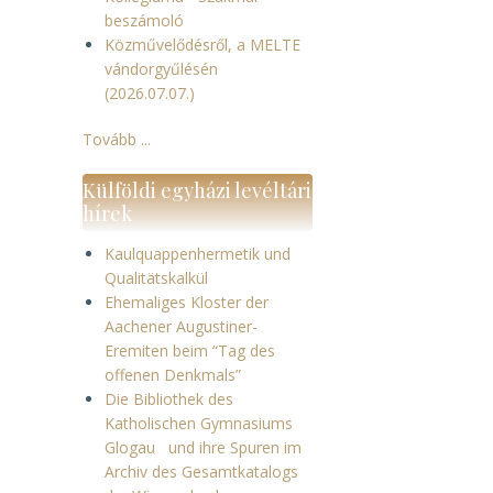
beszámoló
Közművelődésről, a MELTE
vándorgyűlésén
(2026.07.07.)
Tovább ...
Külföldi egyházi levéltári
hírek
Kaulquappenhermetik und
Qualitätskalkül
Ehemaliges Kloster der
Aachener Augustiner-
Eremiten beim “Tag des
offenen Denkmals”
Die Bibliothek des
Katholischen Gymnasiums
Glogau und ihre Spuren im
Archiv des Gesamtkatalogs