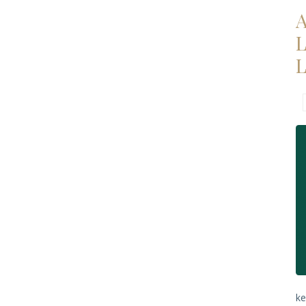
A
L
L
ke