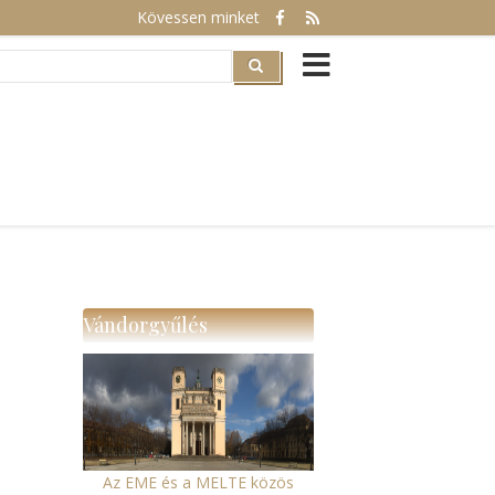
Kövessen minket
rch
Vándorgyűlés
Az EME és a MELTE közös