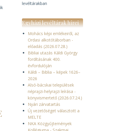
levéltárakban
ők
Egyházi levéltárak hírei
Mohács képi emlékeiről, az
Ordasi alkotótáborban -
előadás (2026.07.28.)
Bibliai utazás Káldi György
fordításának 400.
évfordulóján
Káldi – Biblia – képek 1626–
2026
Alsó-bácskai települések
néprajzi-helyrajzi leírása -
könyvismertető (2026.07.24.)
Nyári zárvatartás
E
Új vezetőséget választott a
MELTE
NKA Közgyűjtemények
Kollégiuma - Szakmai