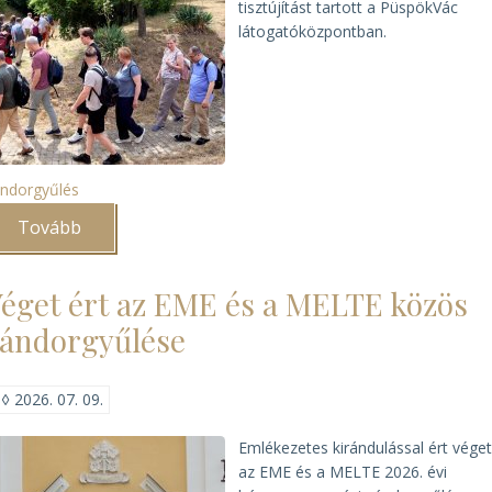
tisztújítást tartott a PüspökVác
látogatóközpontban.
ndorgyűlés
Tovább
(Új
vezetőséget
választott
a
éget ért az EME és a MELTE közös
MELTE)
ándorgyűlése
◊
2026. 07. 09.
Emlékezetes kirándulással ért vége
az EME és a MELTE 2026. évi