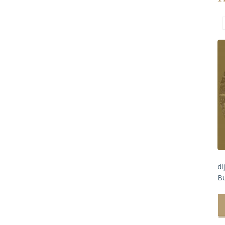
dí
Bu