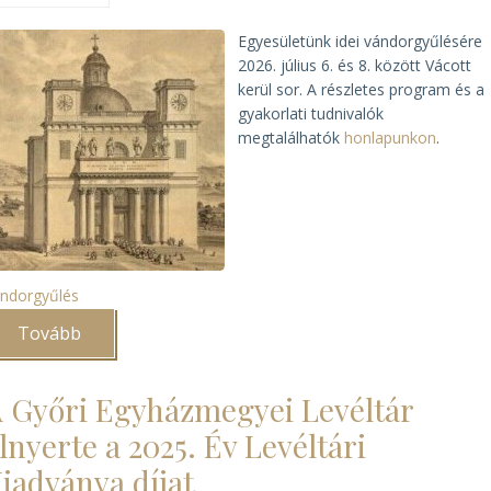
Egyesületünk idei vándorgyűlésére
2026. július 6. és 8. között Vácott
kerül sor. A részletes program és a
gyakorlati tudnivalók
megtalálhatók
honlapunkon
.
ndorgyűlés
Tovább
(Vácott
tartja
vándorgyűlését
a
 Győri Egyházmegyei Levéltár
MELTE)
lnyerte a 2025. Év Levéltári
iadványa díjat