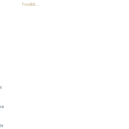
Tovább ...
ét
aka
te