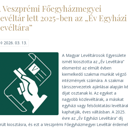
Levéltár
 Veszprémi Főegyházmegyei
elnyerte
a
evéltár lett 2025-ben az „Év Egyházi
2025.
Év
evéltára”
Levéltári
Kiadványa
díjat)
◊
2026. 03. 13.
A Magyar Levéltárosok Egyesülete
ismét kiosztotta az „Év Levéltára”
elismerést az elmúlt évben
kiemelkedő szakmai munkát végző
intézmények számára. A szakmai
társszervezetek ajánlásai alapján k
díjat osztanak ki. Az egyiket a
nagyobb közlevéltárak, a másikat
egyházi vagy felsőoktatási levéltár
kaphatják, éves váltásban. A 2025.
évre az „Év Egyházi Levéltára” díj
rült kiosztásra, és ezt a Veszprémi Főegyházmegyei Levéltár érdemel