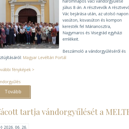
háromnapos váci vándorgyűlése
július 8-án. A résztvevők
A résztvev
Vác bejárása után,
az utolsó napon
vasúton, kisvasúton és kompon
keresték fel Márianosztra,
Nagymaros és Visegrád egyházi
emlékeit.
Beszámoló a vándorgyűléséről és
sztújításáról:
Magyar Levéltári Portál
vábbi fényképek >
ndorgyűlés
Tovább
(Véget
ért
az
EME
ácott tartja vándorgyűlését a MELT
és
a
MELTE
közös
◊
2026. 06. 26.
vándorgyűlése)