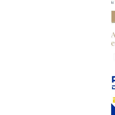
ki 
A
e