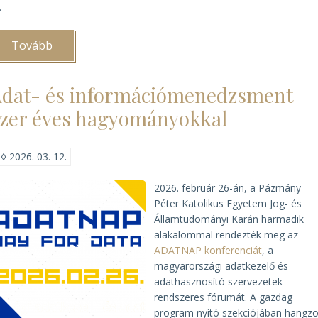
.
Tovább
(A
Veszprémi
Főegyházmegyei
Levéltár
dat- és információmenedzsment
lett
2025-
zer éves hagyományokkal
ben
az
„Év
Egyházi
◊
2026. 03. 12.
Levéltára”)
2026. február 26-án, a Pázmány
Péter Katolikus Egyetem Jog- és
Államtudományi Karán harmadik
alakalommal rendezték meg az
ADATNAP konferenciát
, a
magyarországi adatkezelő és
adathasznosító szervezetek
rendszeres fórumát. A gazdag
program nyitó szekciójában hangzo