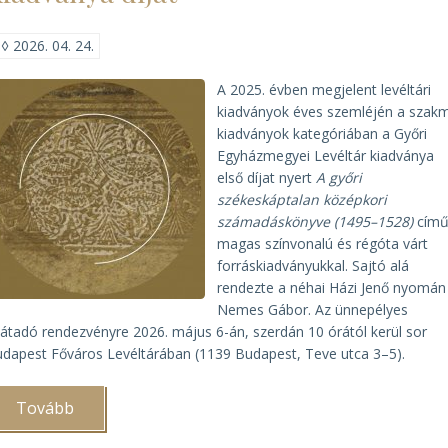
◊
2026. 04. 24.
A 2025. évben megjelent levéltári
kiadványok éves szemléjén a szak
kiadványok kategóriában a Győri
Egyházmegyei Levéltár kiadványa
első díjat nyert
A győri
székeskáptalan középkori
számadáskönyve (1495–1528)
cím
magas színvonalú és régóta várt
forráskiadványukkal. Sajtó alá
rendezte a néhai Házi Jenő nyomán
Nemes Gábor. Az ünnepélyes
játadó rendezvényre 2026. május 6-án, szerdán 10 órától kerül sor
dapest Főváros Levéltárában (1139 Budapest, Teve utca 3–5).
Tovább
(A
Győri
Egyházmegyei