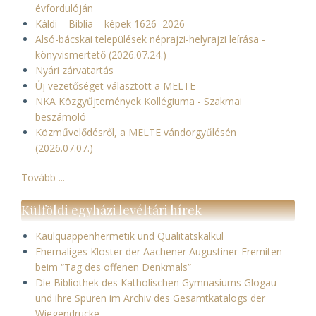
évfordulóján
Káldi – Biblia – képek 1626–2026
Alsó-bácskai települések néprajzi-helyrajzi leírása -
könyvismertető (2026.07.24.)
Nyári zárvatartás
Új vezetőséget választott a MELTE
NKA Közgyűjtemények Kollégiuma - Szakmai
beszámoló
Közművelődésről, a MELTE vándorgyűlésén
(2026.07.07.)
Tovább ...
Külföldi egyházi levéltári hírek
Kaulquappenhermetik und Qualitätskalkül
Ehemaliges Kloster der Aachener Augustiner-Eremiten
beim “Tag des offenen Denkmals”
Die Bibliothek des Katholischen Gymnasiums Glogau
und ihre Spuren im Archiv des Gesamtkatalogs der
Wiegendrucke