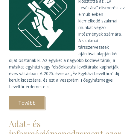
kiosztotta az „Év
Levéltára” elismerést az
elmúlt évben
kiemelkedő szakmai
munkát végző
intézmények számára.
A szakmai
társszervezetek
ajánlásai alapján két
díjat osztanak ki. Az egyiket a nagyobb közlevéltárak, a
másikat egyházi vagy felsőoktatási levéltáraka kaphatják,
éves váltásban. A 2025. évre az „Év Egyházi Levéltára” díj
került kiosztásra, és ezt a Veszprémi Főegyházmegyei
Levéltár érdemelte ki .
Tovább
(A
Veszprémi
Főegyházmegyei
Levéltár
Adat- és
lett
2025-
információmenedzsment ezer
ben