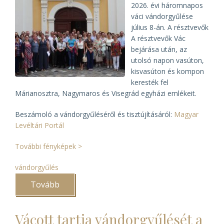
2026. évi háromnapos
váci vándorgyűlése
július 8-án. A résztvevők
A résztvevők Vác
bejárása után,
az
utolsó napon vasúton,
kisvasúton és kompon
keresték fel
Márianosztra, Nagymaros és Visegrád egyházi emlékeit.
Beszámoló a vándorgyűléséről és tisztújításáról:
Magyar
Levéltári Portál
További fényképek >
vándorgyűlés
Tovább
(Véget
ért
az
EME
Vácott tartja vándorgyűlését a
és