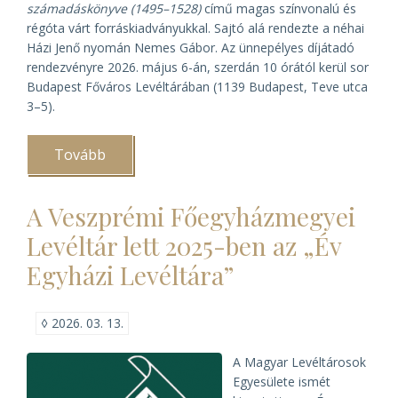
számadáskönyve (1495–1528)
című magas színvonalú és
régóta várt forráskiadványukkal. Sajtó alá rendezte a néhai
Házi Jenő nyomán Nemes Gábor. Az ünnepélyes díjátadó
rendezvényre 2026. május 6-án, szerdán 10 órától kerül sor
Budapest Főváros Levéltárában (1139 Budapest, Teve utca
3–5).
Tovább
(A
Győri
Egyházmegyei
Levéltár
A Veszprémi Főegyházmegyei
elnyerte
a
Levéltár lett 2025-ben az „Év
2025.
Év
Egyházi Levéltára”
Levéltári
Kiadványa
díjat)
◊
2026. 03. 13.
A Magyar Levéltárosok
Egyesülete ismét