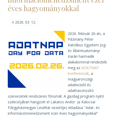
az
éves hagyományokkal
„Év
Egyházi
Levéltára”)
◊
2026. 03. 12.
2026. február 26-án, a
Pázmány Péter
Katolikus Egyetem Jog-
és Államtudományi
Karán harmadik
alakalommal rendezték
meg az
ADATNAP
konferenciát
, a
magyarországi
adatkezelő és
adathasznosító
szervezetek rendszeres fórumát. A gazdag program nyitó
szekciójában hangzott el Lakatos Andor (a Kalocsai
Főegyházmegyei Levéltár vezetője) előadása "Adat- és
információmenedzsment ezer éves hagyományokkal"