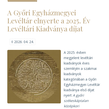
vándorgyűlését
a
A Győri Egyházmegyei
MELTE)
Levéltár elnyerte a 2025. Év
Levéltári Kiadványa díjat
◊
2026. 04. 24.
A 2025. évben
megjelent levéltári
kiadványok éves
szemléjén a szakmai
kiadványok
kategóriában a Győri
Egyházmegyei Levéltár
kiadványa első díjat
nyert
A győri
székeskáptalan
középkori