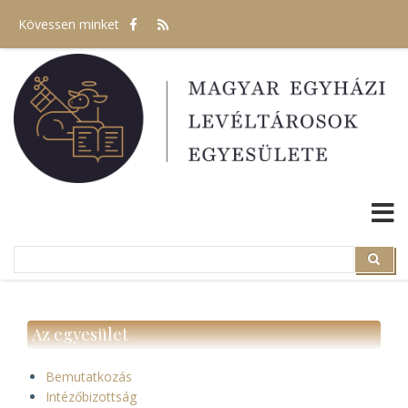
Ugrás
Kövessen minket
a
tartalomra
Search
Search
Az egyesület
Bemutatkozás
Intézőbizottság