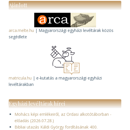
Ajánlott
arca.melte.hu
| Magyarországi egyházi levéltárak közös
segédlete
matricula.hu
| e-kutatás a magyarországi egyházi
levéltárakban
Egyházi levéltárak hírei
Mohács képi emlékeiről, az Ordasi alkotótáborban -
előadás (2026.07.28.)
Bibliai utazás Káldi György fordításának 400.