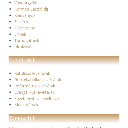
Vándorgyűlések
Kormos László-díj
Kiadványok
Eszközök
Ki kicsoda?
Linkek
Támogatóink
Hírolvasó
Levéltárak
Katolikus levéltárak
Görögkatolikus levéltárak
Református levéltárak
Evangélikus levéltárak
Egyéb egyházi levéltárak
Munkatársak
Támogatók