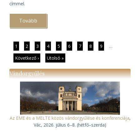
címmel.
Tovább
(Adat-
és
információmenedzsment
ezer
éves
hagyományokkal)
Oldalszámozás
Jelenlegi
1
Page
2
Page
3
Page
4
Page
5
Page
6
Page
7
Page
8
Page
9
…
oldal
Következő
Következő ›
Utolsó
Utolsó »
oldal
oldal
Vándorgyűlés
Az EME és a MELTE közös vándorgyűlése és konferenciája
,
Vác, 2026. július 6–8. (hétfő–szerda)