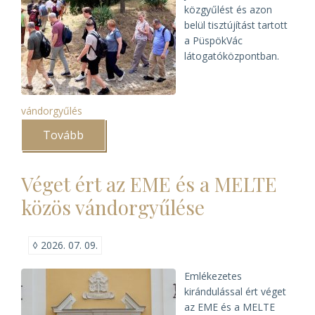
közgyűlést és azon
belül tisztújítást tartott
a PüspökVác
látogatóközpontban.
vándorgyűlés
Tovább
(Új
vezetőséget
választott
a
Véget ért az EME és a MELTE
MELTE)
közös vándorgyűlése
◊
2026. 07. 09.
Emlékezetes
kirándulással ért véget
az EME és a MELTE