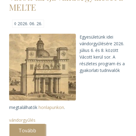
a
MELTE
MELTE
közös
vándorgyűlése)
◊
2026. 06. 26.
Egyesületünk idei
vándorgyűlésére 2026.
július 6. és 8. között
Vácott kerül sor. A
részletes program és a
gyakorlati tudnivalók
megtalálhatók
honlapunkon
.
vándorgyűlés
Tovább
(Vácott
tartja