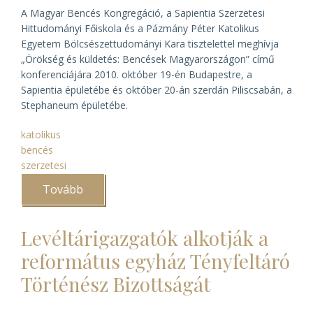
A Magyar Bencés Kongregáció, a Sapientia Szerzetesi
Hittudományi Főiskola és a Pázmány Péter Katolikus
Egyetem Bölcsészettudományi Kara tisztelettel meghívja
„Örökség és küldetés: Bencések Magyarországon” című
konferenciájára 2010. október 19-én Budapestre, a
Sapientia épületébe és október 20-án szerdán Piliscsabán, a
Stephaneum épületébe.
katolikus
bencés
szerzetesi
Tovább
(Bencés
rendtörténeti
konferencia
Budapesten
Levéltárigazgatók alkotják a
és
Piliscsabán)
református egyház Tényfeltáró
Történész Bizottságát