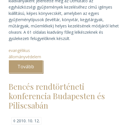
kiadványaként jelentette meg az
Útmutató az
egyházközségi gyűjtemények kezeléséhez
című igényes
kiállítású, képes könyvecskét, amelyben az egyes
gyűjteménytípusok (levéltár, könyvtár, kegytárgyak,
műtárgyak, műemlékek) helyes kezelésének módjáról lehet
olvasni. A 61 oldalas kiadvány főleg lelkészeknek és
gyülekezeti felügyelőknek készült.
evangélikus
állományvédelem
Tovább
(Evangélikus
útmutató
az
egyházközségi
Bencés rendtörténeti
gyűjtemények
kezeléséhez)
konferencia Budapesten és
Piliscsabán
◊
2010. 10. 12.