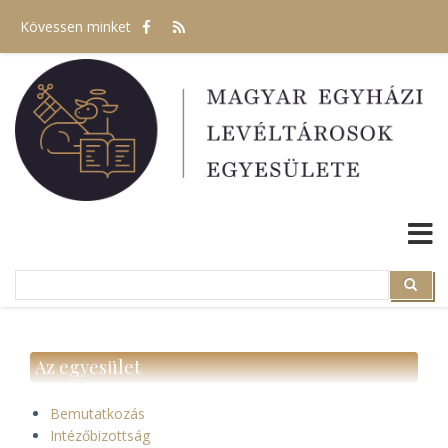
Ugrás
Kövessen minket
a
tartalomra
Search
Search
Az egyesület
Bemutatkozás
Intézőbizottság