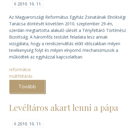
◊
2010. 10. 11.
Az Magyarországi Református Egyház Zsinatának Elnökségi
Tanácsa döntését követően 2010. szeptember 29-én,
szerdán megtartotta alakuló ülését a Tényfeltáró Történész
Bizottság. A háromfős testület feladata lesz annak
vizsgálata, hogy a rendszerváltás előtt időszakban milyen
tevékenység folyt és milyen elnyomó mechanizmusok a
működtek az egyházzal kapcsolatban.
református
múltfeltárás
Tovább
(Levéltárigazgatók
alkotják
a
református
Levéltáros akart lenni a pápa
egyház
Tényfeltáró
Történész
Bizottságát)
◊
2010. 10. 11.