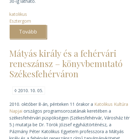
30-ig látható.
katolikus
Esztergom
Tovább
(Kép
a
pajzson
–
Mátyás király és a fehérvári
kiállítás
az
reneszánsz – könyvbemutató
esztergomi
főegyházmegyei
Székesfehérváron
gyűjtemények
címeres
emlékeiből)
◊
2010. 10. 05.
2010. október 8-án, pénteken 11 órakor a
Katolikus Kultúra
Napjai
országos programsorozatának keretében a
székesfehérvári püspökségen (Székesfehérvár, Városház tér
5.) mutatja be Dr. Török József egyháztörténész, a
Pázmány Péter Katolikus Egyetem professzora a
Mátyás
király és a fehérvári reneszánsz
című tanulmánykötetet.