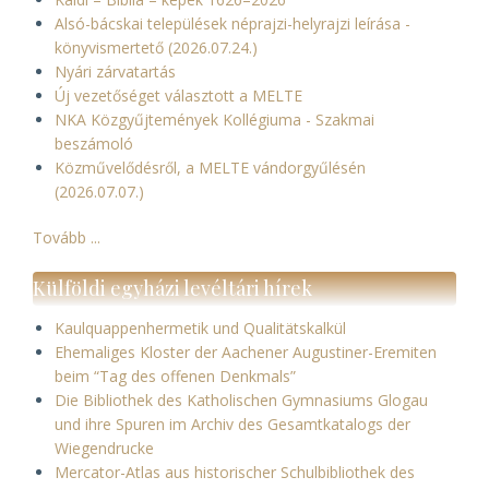
Alsó-bácskai települések néprajzi-helyrajzi leírása -
könyvismertető (2026.07.24.)
Nyári zárvatartás
Új vezetőséget választott a MELTE
NKA Közgyűjtemények Kollégiuma - Szakmai
beszámoló
Közművelődésről, a MELTE vándorgyűlésén
(2026.07.07.)
Tovább ...
Külföldi egyházi levéltári hírek
Kaulquappenhermetik und Qualitätskalkül
Ehemaliges Kloster der Aachener Augustiner-Eremiten
beim “Tag des offenen Denkmals”
Die Bibliothek des Katholischen Gymnasiums Glogau
und ihre Spuren im Archiv des Gesamtkatalogs der
Wiegendrucke
Mercator-Atlas aus historischer Schulbibliothek des