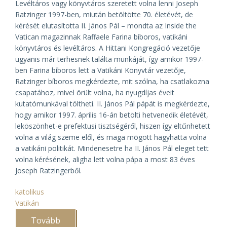
Levéltáros vagy könyvtáros szeretett volna lenni Joseph
Ratzinger 1997-ben, miután betöltötte 70. életévét, de
kérését elutasította II. János Pál – mondta az
Inside the
Vatican
magazinnak Raffaele Farina bíboros, vatikáni
könyvtáros és levéltáros. A Hittani Kongregáció vezetője
ugyanis már terhesnek találta munkáját, így amikor 1997-
ben Farina bíboros lett a Vatikáni Könyvtár vezetője,
Ratzinger bíboros megkérdezte, mit szólna, ha csatlakozna
csapatához, mivel örült volna, ha nyugdíjas éveit
kutatómunkával töltheti. II. János Pál pápát is megkérdezte,
hogy amikor 1997. április 16-án betölti hetvenedik életévét,
leköszönhet-e prefektusi tisztségéről, hiszen így eltűnhetett
volna a világ szeme elől, és maga mögött hagyhatta volna
a vatikáni politikát. Mindenesetre ha II. János Pál eleget tett
volna kérésének, aligha lett volna pápa a most 83 éves
Joseph Ratzingerből.
katolikus
Vatikán
Tovább
(Levéltáros