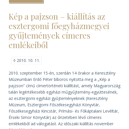
akart
lenni
a
Kép a pajzson – kiállítás az
pápa)
esztergomi főegyházmegyei
gyűjtemények címeres
emlékeiből
◊
2010. 10. 11.
2010. szeptember 15-én, szerdán 14 órakor a Keresztény
Múzeumban Erdő Péter bíboros nyitotta meg a „Kép a
pajzson” című címertörténeti kiállítást, amely Magyarország
talán legértékesebb egyházi műgyűjtemény-együttesének,
az esztergomi egyházi gyűjteményeknek (Keresztény
Múzeum, Esztergomi Főszékesegyházi Könyvtár,
Főszékesegyházi Kincstár, Prímási- és Főkáptalani Levéltár,
Érseki Simor Könyvtár) az őrizetében lévő címeres
emlékekből ad válogatást. Az időszaki kiállítás november