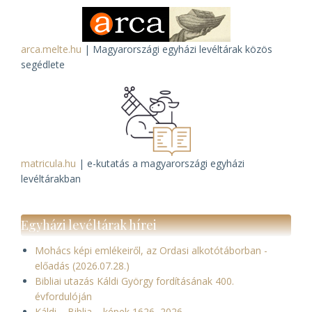
arca.melte.hu
| Magyarországi egyházi levéltárak közös
segédlete
matricula.hu
| e-kutatás a magyarországi egyházi
levéltárakban
Egyházi levéltárak hírei
Mohács képi emlékeiről, az Ordasi alkotótáborban -
előadás (2026.07.28.)
Bibliai utazás Káldi György fordításának 400.
évfordulóján
Káldi – Biblia – képek 1626–2026