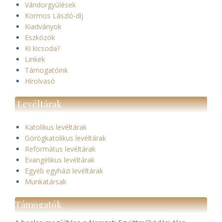
Vándorgyűlések
Kormos László-díj
Kiadványok
Eszközök
Ki kicsoda?
Linkek
Támogatóink
Hírolvasó
Levéltárak
Katolikus levéltárak
Görögkatolikus levéltárak
Református levéltárak
Evangélikus levéltárak
Egyéb egyházi levéltárak
Munkatársak
Támogatók