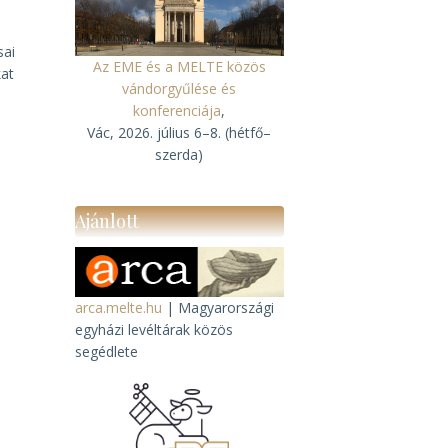
sai
Az EME és a MELTE közös
kat
vándorgyűlése és
konferenciája
,
Vác, 2026. július 6–8. (hétfő–
szerda)
Ajánlott
arca.melte.hu
| Magyarországi
egyházi levéltárak közös
segédlete