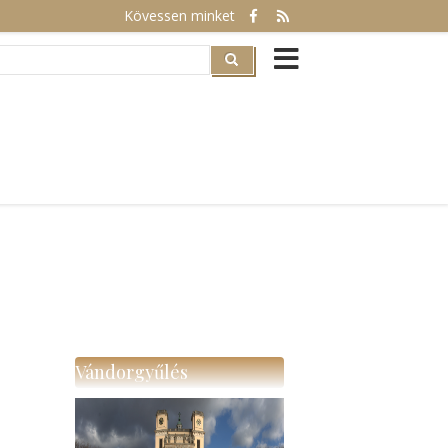
Kövessen minket
rch
Vándorgyűlés