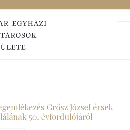
Search
Sea
gemlékezés Grősz József érsek
lálának 50. évfordulójáról