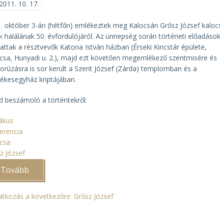
2011. 10. 17.
. október 3-án (hétfőn) emlékeztek meg Kalocsán Grősz József kaloc
k halálának 50. évfordulójáról. Az ünnepség során történeti előadáso
hattak a résztvevők Katona István házban (Érseki Kincstár épülete,
csa, Hunyadi u. 2.), majd ezt követően megemlékező szentmisére és
orúzásra is sor került a Szent József (Zárda) templomban és a
ékesegyház kriptájában.
d beszámoló a történtekről
:
likus
erencia
csa
z József
Tovább
(Megemlékezés
Grősz
József
érsek
ratkozás a következőre: Grősz József
halálának
50.
évfordulójáról)