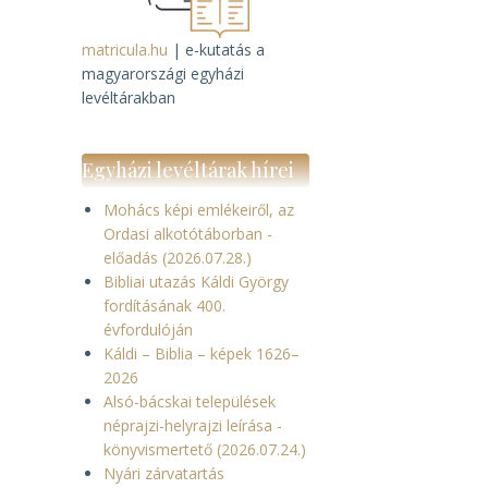
matricula.hu
| e-kutatás a
magyarországi egyházi
levéltárakban
Egyházi levéltárak hírei
Mohács képi emlékeiről, az
Ordasi alkotótáborban -
előadás (2026.07.28.)
Bibliai utazás Káldi György
fordításának 400.
évfordulóján
Káldi – Biblia – képek 1626–
2026
Alsó-bácskai települések
néprajzi-helyrajzi leírása -
könyvismertető (2026.07.24.)
Nyári zárvatartás