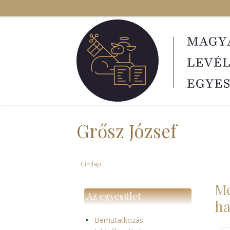
Ugrás
a
tartalomra
Grősz József
Címlap
Morzsa
Me
Az egyesület
ha
Bemutatkozás