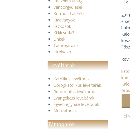
Intézőbizottság
◊
Vándorgyűlések
Kormos László-díj
2011
Kiadványok
érse
Eszközök
hall
Ki kicsoda?
Kalo
Linkek
kosz
Támogatóink
Fősz
Hírolvasó
Rövi
Levéltárak
kato
konf
Katolikus levéltárak
Kalo
Görögkatolikus levéltárak
Grős
Református levéltárak
Evangélikus levéltárak
Egyéb egyházi levéltárak
Munkatársak
Feli
Támogatók