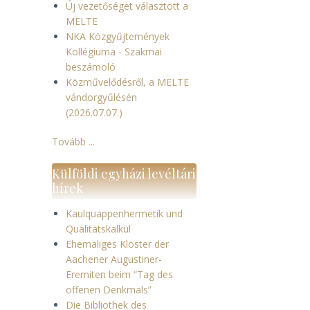
Új vezetőséget választott a
MELTE
NKA Közgyűjtemények
Kollégiuma - Szakmai
beszámoló
Közművelődésről, a MELTE
vándorgyűlésén
(2026.07.07.)
Tovább ...
Külföldi egyházi levéltári
hírek
Kaulquappenhermetik und
Qualitätskalkül
Ehemaliges Kloster der
Aachener Augustiner-
Eremiten beim “Tag des
offenen Denkmals”
Die Bibliothek des