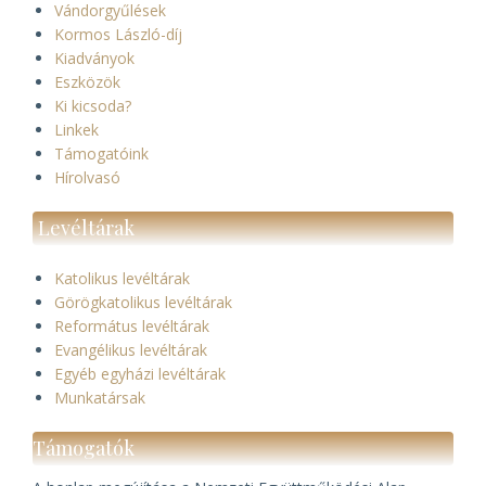
Vándorgyűlések
Kormos László-díj
Kiadványok
Eszközök
Ki kicsoda?
Linkek
Támogatóink
Hírolvasó
Levéltárak
Katolikus levéltárak
Görögkatolikus levéltárak
Református levéltárak
Evangélikus levéltárak
Egyéb egyházi levéltárak
Munkatársak
Támogatók