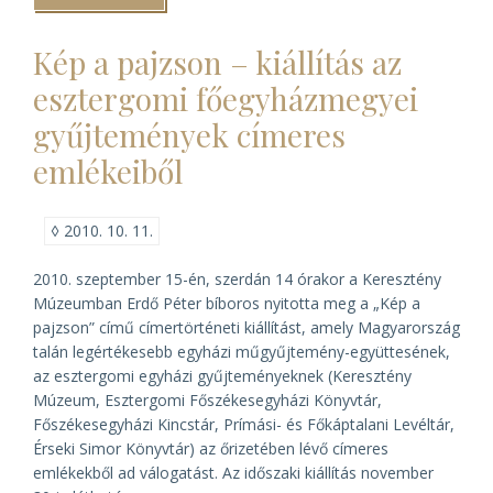
akart
lenni
a
Kép a pajzson – kiállítás az
pápa)
esztergomi főegyházmegyei
gyűjtemények címeres
emlékeiből
◊
2010. 10. 11.
2010. szeptember 15-én, szerdán 14 órakor a Keresztény
Múzeumban Erdő Péter bíboros nyitotta meg a „Kép a
pajzson” című címertörténeti kiállítást, amely Magyarország
talán legértékesebb egyházi műgyűjtemény-együttesének,
az esztergomi egyházi gyűjteményeknek (Keresztény
Múzeum, Esztergomi Főszékesegyházi Könyvtár,
Főszékesegyházi Kincstár, Prímási- és Főkáptalani Levéltár,
Érseki Simor Könyvtár) az őrizetében lévő címeres
emlékekből ad válogatást. Az időszaki kiállítás november