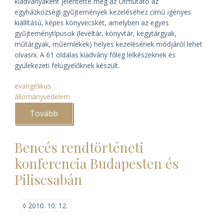
kiadványaként jelentette meg az
Útmutató az
egyházközségi gyűjtemények kezeléséhez
című igényes
kiállítású, képes könyvecskét, amelyben az egyes
gyűjteménytípusok (levéltár, könyvtár, kegytárgyak,
műtárgyak, műemlékek) helyes kezelésének módjáról lehet
olvasni. A 61 oldalas kiadvány főleg lelkészeknek és
gyülekezeti felügyelőknek készült.
evangélikus
állományvédelem
Tovább
(Evangélikus
útmutató
az
egyházközségi
Bencés rendtörténeti
gyűjtemények
kezeléséhez)
konferencia Budapesten és
Piliscsabán
◊
2010. 10. 12.