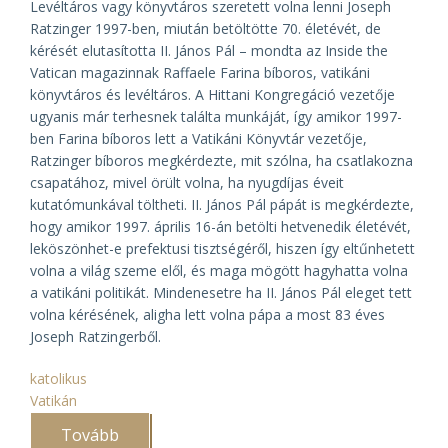
Levéltáros vagy könyvtáros szeretett volna lenni Joseph
Ratzinger 1997-ben, miután betöltötte 70. életévét, de
kérését elutasította II. János Pál – mondta az
Inside the
Vatican
magazinnak Raffaele Farina bíboros, vatikáni
könyvtáros és levéltáros. A Hittani Kongregáció vezetője
ugyanis már terhesnek találta munkáját, így amikor 1997-
ben Farina bíboros lett a Vatikáni Könyvtár vezetője,
Ratzinger bíboros megkérdezte, mit szólna, ha csatlakozna
csapatához, mivel örült volna, ha nyugdíjas éveit
kutatómunkával töltheti. II. János Pál pápát is megkérdezte,
hogy amikor 1997. április 16-án betölti hetvenedik életévét,
leköszönhet-e prefektusi tisztségéről, hiszen így eltűnhetett
volna a világ szeme elől, és maga mögött hagyhatta volna
a vatikáni politikát. Mindenesetre ha II. János Pál eleget tett
volna kérésének, aligha lett volna pápa a most 83 éves
Joseph Ratzingerből.
katolikus
Vatikán
Tovább
(Levéltáros