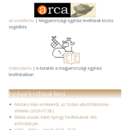
arca.melte.hu
| Magyarországi egyházi levéltárak közös
segédlete
matricula.hu
| e-kutatás a magyarországi egyházi
levéltárakban
Egyházi levéltárak hírei
Mohács képi emlékeiről, az Ordasi alkotótáborban -
előadás (2026.07.28.)
Bibliai utazás Káldi György fordításának 400.
évfordulóján
Káldi – Biblia – képek 1626–2026