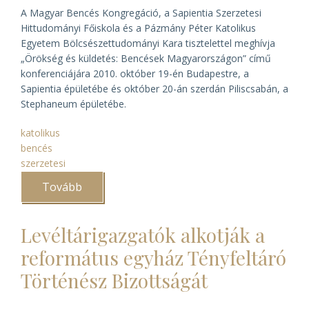
A Magyar Bencés Kongregáció, a Sapientia Szerzetesi
Hittudományi Főiskola és a Pázmány Péter Katolikus
Egyetem Bölcsészettudományi Kara tisztelettel meghívja
„Örökség és küldetés: Bencések Magyarországon” című
konferenciájára 2010. október 19-én Budapestre, a
Sapientia épületébe és október 20-án szerdán Piliscsabán, a
Stephaneum épületébe.
katolikus
bencés
szerzetesi
Tovább
(Bencés
rendtörténeti
konferencia
Budapesten
Levéltárigazgatók alkotják a
és
Piliscsabán)
református egyház Tényfeltáró
Történész Bizottságát