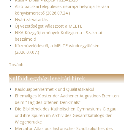
Alsó-bácskai települések néprajzi-helyrajzi leírása -
könyvismertető (2026.07.24.)
Nyári zárvatartás
Új vezetőséget választott a MELTE
NKA Közgyűjtemények Kollégiuma - Szakmai
beszámoló
Közművelődésről, a MELTE vándorgyűlésén
(2026.07.07.)
Tovább ...
Külföldi egyházi levéltári hírek
Kaulquappenhermetik und Qualitätskalkül
Ehemaliges Kloster der Aachener Augustiner-Eremiten
beim “Tag des offenen Denkmals”
Die Bibliothek des Katholischen Gymnasiums Glogau
und ihre Spuren im Archiv des Gesamtkatalogs der
Wiegendrucke
Mercator-Atlas aus historischer Schulbibliothek des