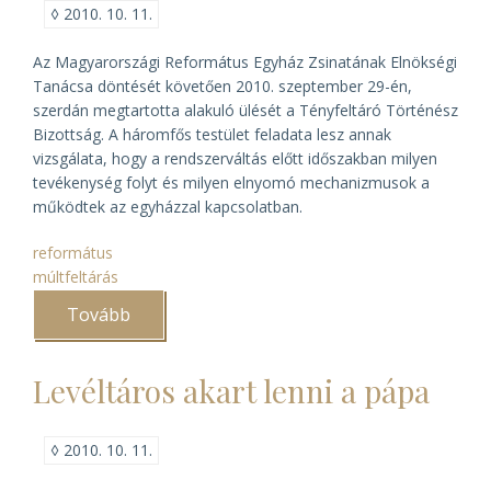
◊
2010. 10. 11.
Az Magyarországi Református Egyház Zsinatának Elnökségi
Tanácsa döntését követően 2010. szeptember 29-én,
szerdán megtartotta alakuló ülését a Tényfeltáró Történész
Bizottság. A háromfős testület feladata lesz annak
vizsgálata, hogy a rendszerváltás előtt időszakban milyen
tevékenység folyt és milyen elnyomó mechanizmusok a
működtek az egyházzal kapcsolatban.
református
múltfeltárás
Tovább
(Levéltárigazgatók
alkotják
a
református
Levéltáros akart lenni a pápa
egyház
Tényfeltáró
Történész
Bizottságát)
◊
2010. 10. 11.