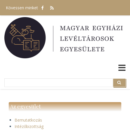
Ugrás
Kövessen minket
a
tartalomra
Search
Search
Az egyesület
Bemutatkozás
Intézőbizottság