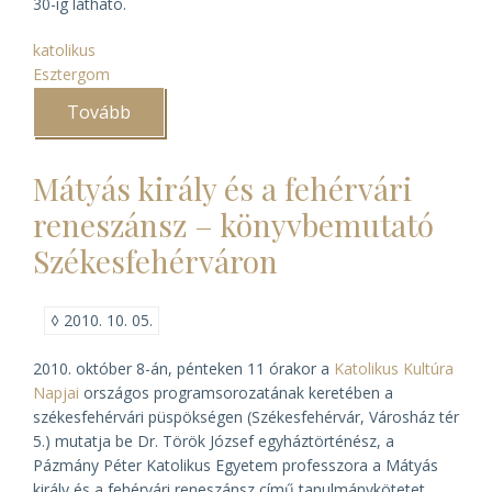
30-ig látható.
katolikus
Esztergom
Tovább
(Kép
a
pajzson
–
Mátyás király és a fehérvári
kiállítás
az
reneszánsz – könyvbemutató
esztergomi
főegyházmegyei
Székesfehérváron
gyűjtemények
címeres
emlékeiből)
◊
2010. 10. 05.
2010. október 8-án, pénteken 11 órakor a
Katolikus Kultúra
Napjai
országos programsorozatának keretében a
székesfehérvári püspökségen (Székesfehérvár, Városház tér
5.) mutatja be Dr. Török József egyháztörténész, a
Pázmány Péter Katolikus Egyetem professzora a
Mátyás
király és a fehérvári reneszánsz
című tanulmánykötetet.