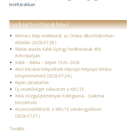
levéltárakban
Egyházi levéltárak hírei
Mohács képi emlékeiről, az Ordasi alkotótáborban -
előadás (2026.07.28.)
Bibliai utazás Káldi György fordításának 400.
évfordulóján
Káldi – Biblia – képek 1626–2026
Alsó-bácskai települések néprajzi-helyrajzi leírása -
könyvismertető (2026.07.24.)
Nyári zárvatartás
Új vezetőséget választott a MELTE
NKA Közgyűjtemények Kollégiuma - Szakmai
beszámoló
Közművelődésről, a MELTE vándorgyűlésén
(2026.07.07.)
Tovább ...