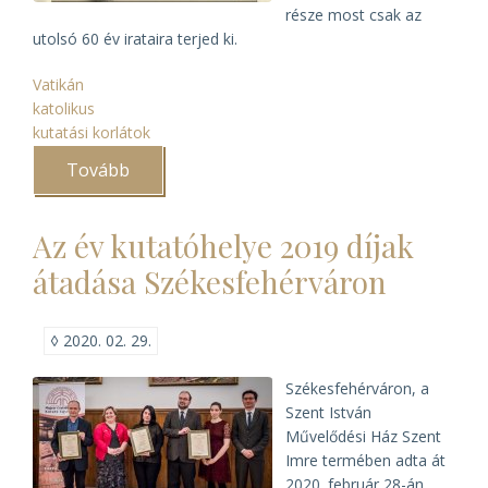
része most csak az
utolsó 60 év irataira terjed ki.
Vatikán
katolikus
kutatási korlátok
Tovább
(Kutathatók
a
Vatikáni
Apostoli
Az év kutatóhelye 2019 díjak
Levéltár
1939
átadása Székesfehérváron
és
1958
közötti
iratai)
◊
2020. 02. 29.
Székesfehérváron, a
Szent István
Művelődési Ház Szent
Imre termében adta át
2020. február 28-án,