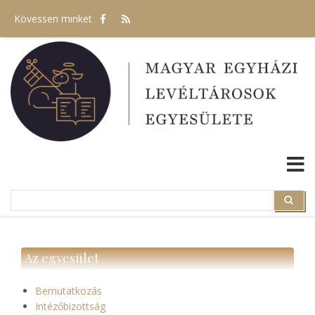
Ugrás
Kövessen minket
a
tartalomra
Search
Search
Az egyesület
Bemutatkozás
Intézőbizottság