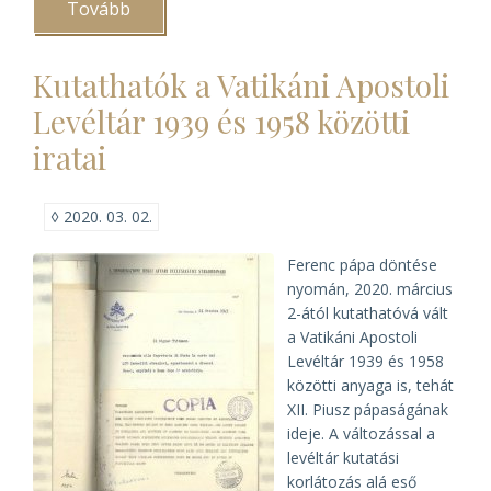
Tovább
(„Az
év
levéltári
kiadványa"
Kutathatók a Vatikáni Apostoli
2019.
évi
Levéltár 1939 és 1958 közötti
egyházi
díjazottjai)
iratai
◊
2020. 03. 02.
Ferenc pápa döntése
nyomán, 2020. március
2-ától kutathatóvá vált
a Vatikáni Apostoli
Levéltár 1939 és 1958
közötti anyaga is, tehát
XII. Piusz pápaságának
ideje. A változással a
levéltár kutatási
korlátozás alá eső