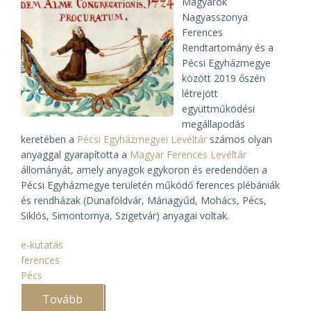
Magyarok
Nagyasszonya
Ferences
Rendtartomány és a
Pécsi Egyházmegye
között 2019 őszén
létrejött
együttműködési
megállapodás
keretében a
Pécsi Egyházmegyei Levéltár
számos olyan
anyaggal gyarapította a
Magyar Ferences Levéltár
állományát, amely anyagok egykoron és eredendően a
Pécsi Egyházmegye területén működő ferences plébániák
és rendházak (Dunaföldvár, Máriagyűd, Mohács, Pécs,
Siklós, Simontornya, Szigetvár) anyagai voltak.
e-kutatás
ferences
Pécs
Tovább
(Együttműködés
a