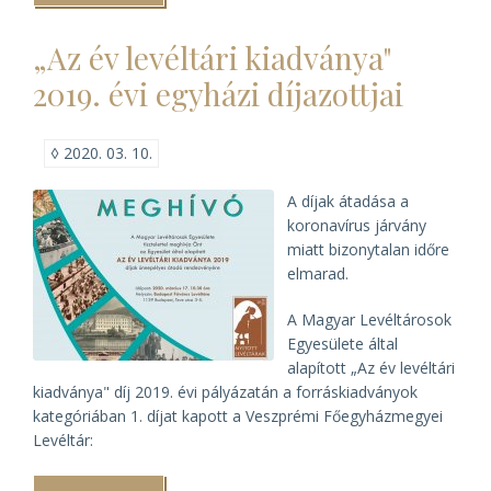
Magyar
Ferences
„Az év levéltári kiadványa"
Levéltár
és
2019. évi egyházi díjazottjai
a
Pécsi
Egyházmegyei
Levéltár
◊
2020. 03. 10.
között)
A díjak átadása a
koronavírus járvány
miatt bizonytalan időre
elmarad.
A Magyar Levéltárosok
Egyesülete által
alapított „Az év levéltári
kiadványa" díj 2019. évi pályázatán a forráskiadványok
kategóriában 1. díjat kapott a Veszprémi Főegyházmegyei
Levéltár: