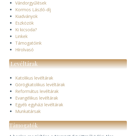
Vándorgyűlések
Kormos László-díj
Kiadványok
Eszközök
Ki kicsoda?
Linkek
Támogatóink
Hírolvasó
Levéltárak
Katolikus levéltárak
Görögkatolikus levéltárak
Református levéltárak
Evangélikus levéltárak
Egyéb egyházi levéltárak
Munkatársak
Támogatók