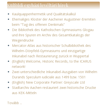
Külföldi egyházi levéltári hírek
Kaulquappenhermetik und Qualitätskalkül
Ehemaliges Kloster der Aachener Augustiner-Eremiten
beim “Tag des offenen Denkmals”
Die Bibliothek des Katholischen Gymnasiums Glogau
und ihre Spuren im Archiv des Gesamtkatalogs der
Wiegendrucke
Mercator-Atlas aus historischer Schulbibliothek des
Wilhelm-Dörpfeld-Gymnasiums und einzigartige
Inkunabel nach Restaurierung zurück in Wuppertal
(English) Welcome, Historic Records, to the ICARUS
network!
Zwei unterschiedliche Inkunabel-Ausgaben von Wilhelm
Durands Speculum iudiciale aus 1499 bzw. 1501
(English) New Corporate Partner: Greyscale Ltd
Stadtarchiv Aachen restauriert zwei historische Drucke
aus KEK-Mitteln
Tovább ...