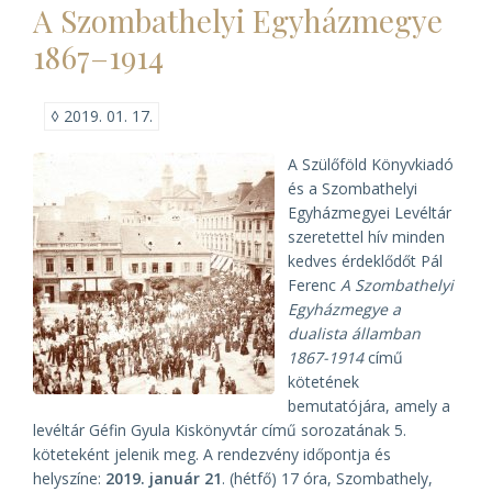
A Szombathelyi Egyházmegye
a
Szent
1867–1914
István
Társulat
könyvbemutatója)
◊
2019. 01. 17.
A Szülőföld Könyvkiadó
és a Szombathelyi
Egyházmegyei Levéltár
szeretettel hív minden
kedves érdeklődőt Pál
Ferenc
A Szombathelyi
Egyházmegye a
dualista államban
1867-1914
című
kötetének
bemutatójára, amely a
levéltár Géfin Gyula Kiskönyvtár című sorozatának 5.
köteteként jelenik meg. A rendezvény időpontja és
helyszíne:
2019. január 21
. (hétfő) 17 óra, Szombathely,