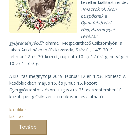
Levéltár kiállítást rendez
„
Imacsokrok Áron
püspöknek a
Gyulafehérvári
Főegyházmegyei
Levéltár
gyűjteményéből
" címmel. Megtekinthető Csíksomlyón, a
Jakab Antal házban (Csíkszereda, Szék út, 147) 2019.
február 12. és 20. között, naponta 10-től 17 óráig, hétvégén
10-től 14 óráig.
A kiállítás megnyitója 2019. február 12-én 12:30-kor lesz. A
későbbiekben május 15. és június 15. között
Gyergyószentmiklóson, augusztus 25. és szeptember 10.
között pedig Csíkszentdomokoson lesz látható.
katolikus
kiállítás
Tovább
(Imacsokrok
Áron
püspöknek)