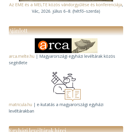
Az EME és a MELTE közös vándorgyűlése és konferenciája
,
Vác, 2026. július 6–8. (hétfő–szerda)
Ajánlott
arca.melte.hu
| Magyarországi egyházi levéltárak közös
segédlete
matricula.hu
| e-kutatás a magyarországi egyházi
levéltárakban
Egyházi levéltárak hírei