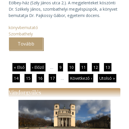
Eölbey-ház (Szily János utca 2.). A megjelenteket köszönti
Dr. Székely János, szombathelyi megyéspüspök, a könyvet
bemutatja Dr. Pajkossy Gábor, egyetemi docens.
könyvbemutató
Szombathely
Tovább
(A
Szombathelyi
Egyházmegye
1867–
1914)
Oldalszámozás
Első
« Első
Előző
‹ Előző
…
Page
9
Page
10
Page
11
Page
12
Jelenlegi
13
oldal
oldal
oldal
Page
14
Page
15
Page
16
Page
17
…
Következő
Következő ›
Utolsó
Utolsó »
oldal
oldal
Vándorgyűlés