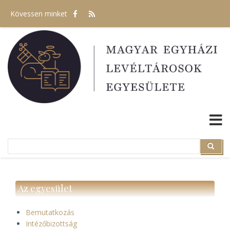
Ugrás
Kövessen minket
a
tartalomra
Search
Search
Az egyesület
Bemutatkozás
Intézőbizottság