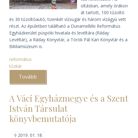
oltásban, amely órákon
át tartott, 100 tűzoltó
és 30 tűzoltóautó, tizenkét vízsugár és három vízágyú vett
részt. Az épületben található a Dunamelléki Református
Egyházkerület püspöki hivatala és levéltára (Ráday
Levéltár), a Ráday Könyvtár, a Török Pál Kari Könyvtár és a
Bibliamúzeum is.
református
tűzkár
Tovább
(Tűz
a
Ráday
Kollégiumban)
A Váci Egyházmegye és a Szent
István Társulat
könyvbemutatója
◊
2019. 01. 18.