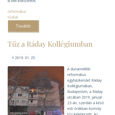
ki kell költöztetni.
református
tűzkár
Tovább
(A
Ráday
Levéltár
sorsa
Tűz a Ráday Kollégiumban
a
tűz
után)
◊
2019. 01. 25.
A dunamelléki
református
egyházkerület Ráday
Kollégiumában,
Budapesten, a Ráday
utcában 2019. január
23-án, szerdán a késő
esti órákban komoly
tűz keletkezett. Az