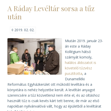
A Ráday Levéltár sorsa a tűz
után
◊
2019. 02. 02.
Miután 2019. január 23-
án este a Ráday
Kollégium hátsó
szárnyát komoly,
halálos áldozatot is
követelő tűzvész
pusztította
, a
Dunamelléki
Református Egyházkerület ott működő levéltára és a
könyvtára is nehéz helyzetbe került. A levéltári anyagot
szerencsére a tűz közvetlenül nem érte el, és az oltáshoz
használt tűz is csak kevés kárt tett benne, de már az első
napokban nyilvánvalóvá vált, hogy az épületből a levéltárat