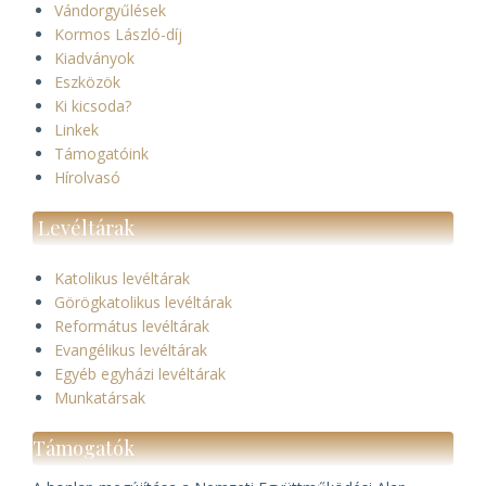
Vándorgyűlések
Kormos László-díj
Kiadványok
Eszközök
Ki kicsoda?
Linkek
Támogatóink
Hírolvasó
Levéltárak
Katolikus levéltárak
Görögkatolikus levéltárak
Református levéltárak
Evangélikus levéltárak
Egyéb egyházi levéltárak
Munkatársak
Támogatók