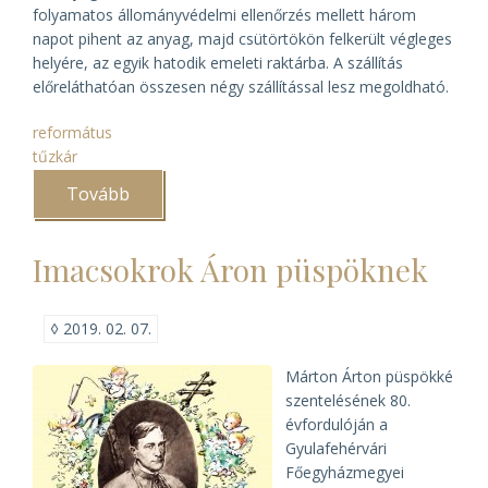
folyamatos állományvédelmi ellenőrzés mellett három
napot pihent az anyag, majd csütörtökön felkerült végleges
helyére, az egyik hatodik emeleti raktárba. A szállítás
előreláthatóan összesen négy szállítással lesz megoldható.
református
tűzkár
Tovább
(Megkezdődött
a
Ráday
Levéltár
Imacsokrok Áron püspöknek
átszállítása
)
◊
2019. 02. 07.
Márton Árton püspökké
szentelésének 80.
évfordulóján a
Gyulafehérvári
Főegyházmegyei