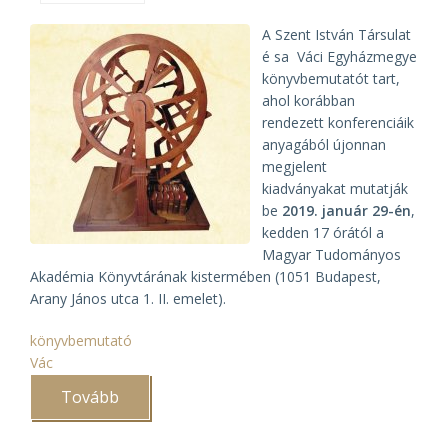
A Szent István Társulat
é sa Váci Egyházmegye
könyvbemutatót tart,
ahol korábban
rendezett konferenciáik
anyagából újonnan
megjelent
kiadványakat mutatják
be
2019. január 29-én
,
kedden 17 órától a
Magyar Tudományos
Akadémia Könyvtárának kistermében (1051 Budapest,
Arany János utca 1. II. emelet).
könyvbemutató
Vác
Tovább
(A
Váci
Egyházmegye
és