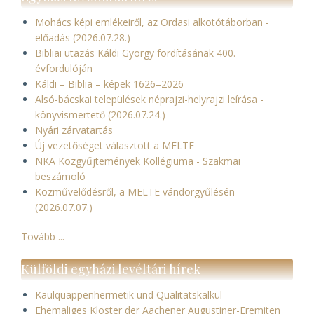
Mohács képi emlékeiről, az Ordasi alkotótáborban -
előadás (2026.07.28.)
Bibliai utazás Káldi György fordításának 400.
évfordulóján
Káldi – Biblia – képek 1626–2026
Alsó-bácskai települések néprajzi-helyrajzi leírása -
könyvismertető (2026.07.24.)
Nyári zárvatartás
Új vezetőséget választott a MELTE
NKA Közgyűjtemények Kollégiuma - Szakmai
beszámoló
Közművelődésről, a MELTE vándorgyűlésén
(2026.07.07.)
Tovább ...
Külföldi egyházi levéltári hírek
Kaulquappenhermetik und Qualitätskalkül
Ehemaliges Kloster der Aachener Augustiner-Eremiten