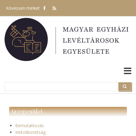
Ugrás
Kövessen minket
a
tartalomra
Search
Search
Az egyesület
Bemutatkozás
Intézőbizottság