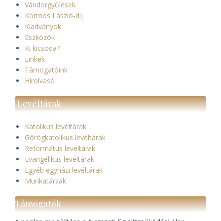
Vándorgyűlések
Kormos László-díj
Kiadványok
Eszközök
Ki kicsoda?
Linkek
Támogatóink
Hírolvasó
Levéltárak
Katolikus levéltárak
Görögkatolikus levéltárak
Református levéltárak
Evangélikus levéltárak
Egyéb egyházi levéltárak
Munkatársak
Támogatók