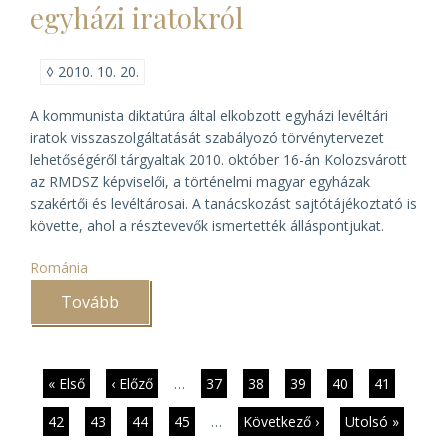
egyházi iratokról
◊
2010. 10. 20.
A kommunista diktatúra által elkobzott egyházi levéltári
iratok visszaszolgáltatását szabályozó törvénytervezet
lehetőségéről tárgyaltak 2010. október 16-án Kolozsvárott
az RMDSZ képviselői, a történelmi magyar egyházak
szakértői és levéltárosai. A tanácskozást sajtótájékoztató is
követte, ahol a résztevevők ismertették álláspontjukat.
Románia
Tovább
(Törvény
születhet
Romániában
az
elkobzott
egyházi
Oldalszámozás
Első
« Első
Előző
‹ Előző
…
Page
37
Page
38
Page
39
Page
40
Jelenlegi
41
iratokról)
oldal
oldal
oldal
Page
42
Page
43
Page
44
Page
45
…
Következő
Következő ›
Utolsó
Utolsó »
oldal
oldal