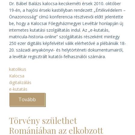
Dr. Bábel Balázs kalocsa-kecskeméti érsek 2010. október
19-én, a hajósi érseki kastélyban rendezett „Értékvédelem –
Önazonosság” című konferencia résztvevői előtt jelentette
be, hogy a Kalocsai Főegyházmegyei Levéltár honlapján új
internetes kutatási szolgáltatás indul. Az „e-kutatás,
matricula-historia-online” szolgáltatás részeként mintegy
250 ezer digitális képfelvétel válik elérhetővé a plébániák 18-
20. századi anyakönyvi- és helytörténeti dokumentumairól,
a levéltár regisztrált kutatói-felhasználói számára.
katolikus
Kalocsa
digitalizálás
e-kutatás
Tovább
(Érseki
bejelentés
a
kalocsai
Törvény születhet
„e-
kutatásról”)
Romániában az elkobzott