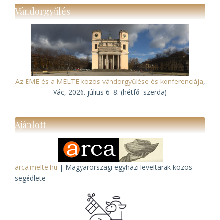
Vándorgyűlés
Az EME és a MELTE közös vándorgyűlése és konferenciája
,
Vác, 2026. július 6–8. (hétfő–szerda)
Ajánlott
arca.melte.hu
| Magyarországi egyházi levéltárak közös
segédlete