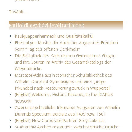
Tovább ...
Külföldi egyházi levéltári hírek
Kaulquappenhermetik und Qualitätskalkül
Ehemaliges Kloster der Aachener Augustiner-Eremiten
beim “Tag des offenen Denkmals”
Die Bibliothek des Katholischen Gymnasiums Glogau
und ihre Spuren im Archiv des Gesamtkatalogs der
Wiegendrucke
Mercator-Atlas aus historischer Schulbibliothek des
Wilhelm-Dörpfeld-Gymnasiums und einzigartige
Inkunabel nach Restaurierung zurück in Wuppertal
(English) Welcome, Historic Records, to the ICARUS
network!
Zwei unterschiedliche Inkunabel-Ausgaben von Wilhelm
Durands Speculum iudiciale aus 1499 bzw. 1501
(English) New Corporate Partner: Greyscale Ltd
Stadtarchiv Aachen restauriert zwei historische Drucke