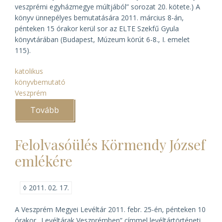
veszprémi egyházmegye múltjából” sorozat 20. kötete.) A
könyv ünnepélyes bemutatására 2011. március 8-án,
pénteken 15 órakor kerül sor az ELTE Szekfű Gyula
könyvtárában (Budapest, Múzeum körút 6-8., I. emelet
115).
katolikus
könyvbemutató
Veszprém
Tovább
(Veszprém
város
okmánytára
pótkötetének
Felolvasóülés Körmendy József
bemutatója)
emlékére
◊
2011. 02. 17.
A Veszprém Megyei Levéltár 2011. febr. 25-én, pénteken 10
órakor „Levéltárak Veszprémben” címmel levéltártörténeti