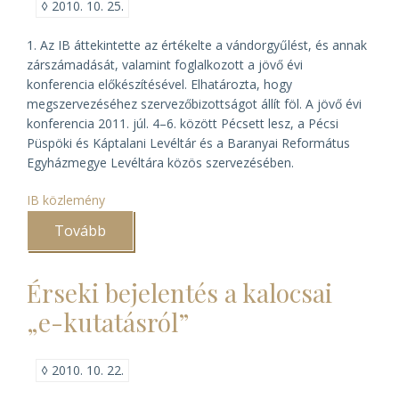
◊
2010. 10. 25.
1. Az IB áttekintette az értékelte a vándorgyűlést, és annak
zárszámadását, valamint foglalkozott a jövő évi
konferencia előkészítésével. Elhatározta, hogy
megszervezéséhez szervezőbizottságot állít föl. A jövő évi
konferencia 2011. júl. 4–6. között Pécsett lesz, a Pécsi
Püspöki és Káptalani Levéltár és a Baranyai Református
Egyházmegye Levéltára közös szervezésében.
IB közlemény
Tovább
(Közlemény
az
IB
2010.
Érseki bejelentés a kalocsai
okt.
14-
„e-kutatásról”
i
üléséről)
◊
2010. 10. 22.