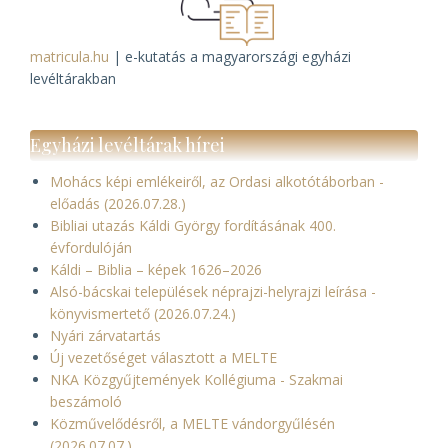
matricula.hu
| e-kutatás a magyarországi egyházi
levéltárakban
Egyházi levéltárak hírei
Mohács képi emlékeiről, az Ordasi alkotótáborban -
előadás (2026.07.28.)
Bibliai utazás Káldi György fordításának 400.
évfordulóján
Káldi – Biblia – képek 1626–2026
Alsó-bácskai települések néprajzi-helyrajzi leírása -
könyvismertető (2026.07.24.)
Nyári zárvatartás
Új vezetőséget választott a MELTE
NKA Közgyűjtemények Kollégiuma - Szakmai
beszámoló
Közművelődésről, a MELTE vándorgyűlésén
(2026.07.07.)