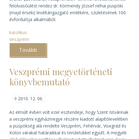
felolvasóülést rendez dr. Körmendy József néhai püspöki
(majd érseki) levéltárigazgató emlékére, születésének 100.
évfordulója alkalmából.
katolikus
Veszprém
Tovább
(Felolvasóülés
Körmendy
József
emlékére)
Veszprémi megyetörténeti
könyvbemutató
◊
2010. 12. 06.
Az elmúlt évben volt ezer esztendeje, hogy Szent Istvánnak
a veszprémi egyházmegye részére kiadott alapítólevelében
a püspökség alá rendelte Veszprém, Fehérvár, Visegrád és
Kolon várakat határaikkal és területükkel együtt. A megyék