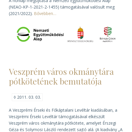
A honlap megújítása a Nemzeti Együttműködési Alap
(NEAO-KP-1-2021-2-1455) támogatásával valósult meg
(2021/2022).
Bővebben…
Veszprém város okmánytára
pótkötetének bemutatója
◊
2011. 03. 03.
A Veszprémi Érseki és Főkáptalani Levéltár kiadásában, a
Veszprémi Érseki Levéltár támogatásával elkészült
Veszprém város okmánytára
pótkötete, amelyet Érszegi
Géza és Solymosi László rendezett sajtó alá. (A kiadvány „A