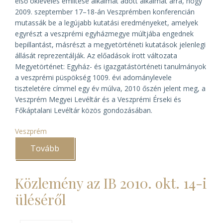
első okleveles említése alkalmat adott alkalmat arra, hogy
2009. szeptember 17–18-án Veszprémben konferencián
mutassák be a legújabb kutatási eredményeket, amelyek
egyrészt a veszprémi egyházmegye múltjába engednek
bepillantást, másrészt a megyetörténeti kutatások jelenlegi
állását reprezentálják. Az előadások írott változata
Megyetörténet: Egyház- és igazgatástörténeti tanulmányok
a veszprémi püspökség 1009. évi adománylevele
tiszteletére
címmel egy év múlva, 2010 őszén jelent meg, a
Veszprém Megyei Levéltár és a Veszprémi Érseki és
Főkáptalani Levéltár közös gondozásában.
Veszprém
Tovább
(Veszprémi
megyetörténeti
könyvbemutató)
Közlemény az IB 2010. okt. 14-i
üléséről