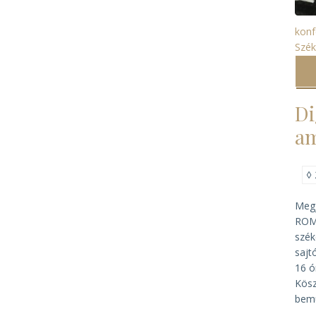
konf
Szék
Di
am
◊
Megj
ROM 
szék
sajt
16 ó
Kösz
bemu