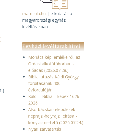
matricula.hu
| e-kutatás a
magyarországi egyházi
levéltárakban
k
Egyházi levéltárak hírei
Mohács képi emlékeiről, az
Ordasi alkotótáborban -
előadás (2026.07.28.)
Bibliai utazás Káldi György
fordításának 400.
z
évfordulóján
1.)
Káldi – Biblia – képek 1626–
2026
Alsó-bácskai települések
néprajzi-helyrajzi leírása -
könyvismertető (2026.07.24.)
Nyári zárvatartás