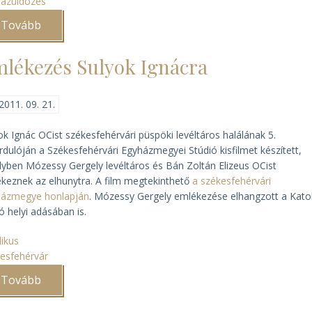
ázüldözés
Tovább
(Papok
„szolgálaton
kívül”
)
lékezés Sulyok Ignácra
2011. 09. 21.
ok Ignác OCist székesfehérvári püspöki levéltáros halálának 5.
rdulóján a Székesfehérvári Egyházmegyei Stúdió kisfilmet készített,
yben Mózessy Gergely levéltáros és Bán Zoltán Elizeus OCist
keznek az elhunytra. A film megtekinthető
a székesfehérvári
házmegye honlapján
. Mózessy Gergely emlékezése elhangzott a Katol
ó helyi adásában is.
likus
esfehérvár
Tovább
(Emlékezés
Sulyok
Ignácra)