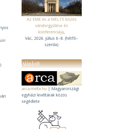
Az EME és a MELTE közös
vándorgyűlése és
ányos
konferenciája
,
Vác, 2026. július 6–8. (hétfő–
mün
szerda)
Ajánlott
0
arca.melte.hu
| Magyarországi
egyházi levéltárak közös
ári
segédlete