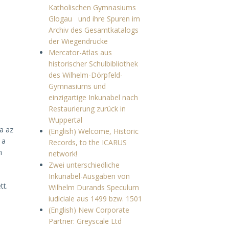
Katholischen Gymnasiums
Glogau und ihre Spuren im
Archiv des Gesamtkatalogs
der Wiegendrucke
Mercator-Atlas aus
historischer Schulbibliothek
des Wilhelm-Dörpfeld-
Gymnasiums und
einzigartige Inkunabel nach
Restaurierung zurück in
Wuppertal
a az
(English) Welcome, Historic
 a
Records, to the ICARUS
n
network!
Zwei unterschiedliche
n
Inkunabel-Ausgaben von
tt.
Wilhelm Durands Speculum
iudiciale aus 1499 bzw. 1501
(English) New Corporate
Partner: Greyscale Ltd