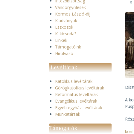
Intézőbizottság
◊
Vándorgyűlések
Kormos László-díj
Kiadványok
Eszközök
Ki kicsoda?
Linkek
Támogatóink
Hírolvasó
Levéltárak
Katolikus levéltárak
Dísz
Görögkatolikus levéltárak
Református levéltárak
A ko
Evangélikus levéltárak
Püsp
Egyéb egyházi levéltárak
Munkatársak
Rész
Támogatók
konf