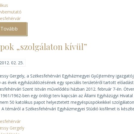
likus
yvbemutató
esfehérvár
Tovább
(Digitális
forráskiadvány
Shvoy
Lajos
pok „szolgálaton kívül”
amerikai
útjáról)
2012. 02. 25.
ssy Gergely, a Székesfehérvári Egyházmegyei Gyűjtemény igazgatój
-as évek egyházüldözésének egy speciális területéről tartott előadást
esfehérvári Szent István művelődési házban 2012. február 7-én. Ötve
 1961/1962-ben egy ördögi terv kapcsán az Állami Egyházügyi Hivatal
nem 50 katolikus papot helyeztetett megyéspüspökeikkel szolgálato
l. A témáról a Székesfehérvári Egyházmegyei Stúdió kisfilmet is készíte
esfehérvár
ssy Gergely