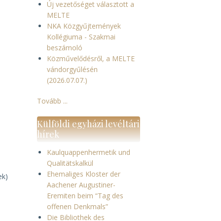
Új vezetőséget választott a
MELTE
NKA Közgyűjtemények
Kollégiuma - Szakmai
beszámoló
Közművelődésről, a MELTE
vándorgyűlésén
(2026.07.07.)
Tovább ...
Külföldi egyházi levéltári
hírek
-
Kaulquappenhermetik und
Qualitätskalkül
Ehemaliges Kloster der
ek)
Aachener Augustiner-
Eremiten beim “Tag des
offenen Denkmals”
Die Bibliothek des