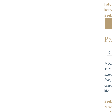
kato
kön
Szék
Pa
◊
Móze
1960
szék
éve,
csak
kívü
Szék
Móze