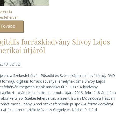
erencia
esfehérvár
Tovább
(Emlékkonferencia
Shvoy
Lajos
püspök
gitális forráskiadvány Shvoy Lajos
halálának
50.
erikai útjáról
évfordulója
alkalmából)
2013. 02. 02.
elent a Székesfehérvári Püspöki és Székeskáptalani Levéltár új, DVD
formájú digitális forráskiadványa, amelynek címe
Shvoy Lajos
esfehérvári megyéspüspök amerikai útja, 1937
. A kiadvány
ótájékoztatójára és a szakmai bemutatójára 2013. február 8-án (pént
rakor kerül sor Székesfehérváron, a Szent István Művelődési Házban.
öntőt mond Spányi Antal székesfehérvári püspök. A forráskiadványt
tatják a szerkesztők: Mózessy Gergely és Nádasi Richárd.