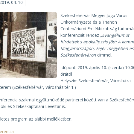
2019. 04. 10.
Székesfehérvár Megyei Jogú Város
Önkormányzata és a Trianon
Centenáriumi Emlékbizottság tudom
konferenciát rendez
„Evangéliumot
hirdettek s apokalipszis jött: A kom
Magyarországon, Fejér megyében és
Székesfehérváron
címmel.
Időpont: 2019. április 10. (szerda) 10.0
órától
Helyszín: Székesfehérvár, Városháza
terem (Székesfehérvár, Városház tér 1.)
nferencia szakmai együttműködő partnerei között van a Székesfehérv
öki és Székeskáptalani Levéltár is.
letes program az alábbi mellékletben.
erencia