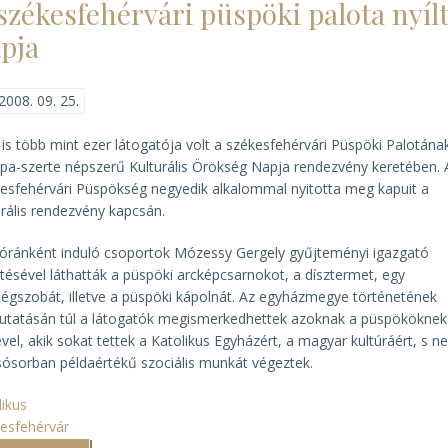
székesfehérvári püspöki palota nyíl
pja
2008. 09. 25.
 is több mint ezer látogatója volt a székesfehérvári Püspöki Palotána
pa-szerte népszerű Kulturális Örökség Napja rendezvény keretében. 
esfehérvári Püspökség negyedik alkalommal nyitotta meg kapuit a
urális rendezvény kapcsán.
lóránként induló csoportok Mózessy Gergely gyűjteményi igazgató
tésével láthatták a püspöki arcképcsarnokot, a dísztermet, egy
égszobát, illetve a püspöki kápolnát. Az egyházmegye történetének
tatásán túl a látogatók megismerkedhettek azoknak a püspököknek
ével, akik sokat tettek a Katolikus Egyházért, a magyar kultúráért, s 
sósorban példaértékű szociális munkát végeztek.
likus
esfehérvár