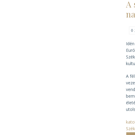
A 
na
◊
Idén
Euró
Szék
kult
A fé
veze
vend
bemu
élet
utol
kato
Szék