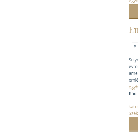
egyh
Em
◊
Suly
évfo
amel
emlé
egy
Rádi
kato
Szék