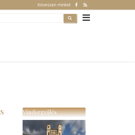
Kövessen minket
rch
is
Vándorgyűlés