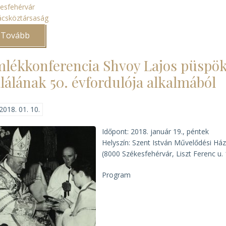
esfehérvár
csköztársaság
Tovább
(„Evangéliumot
hirdettek
s
apokalipszis
lékkonferencia Shvoy Lajos püspö
jött”)
lálának 50. évfordulója alkalmából
2018. 01. 10.
Időpont: 2018. január 19., péntek
Helyszín: Szent István Művelődési Há
(8000 Székesfehérvár, Liszt Ferenc u. 
Program