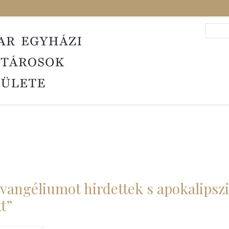
Search
Sea
vangéliumot hirdettek s apokalipsz
tt”