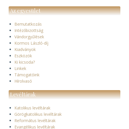
Az egyesület
Bemutatkozás
Intézőbizottság
Vándorgyűlések
Kormos László-díj
Kiadványok
Eszközök
Ki kicsoda?
Linkek
Támogatóink
Hírolvasó
Levéltárak
Katolikus levéltárak
Görögkatolikus levéltárak
Református levéltárak
Evangélikus levéltárak