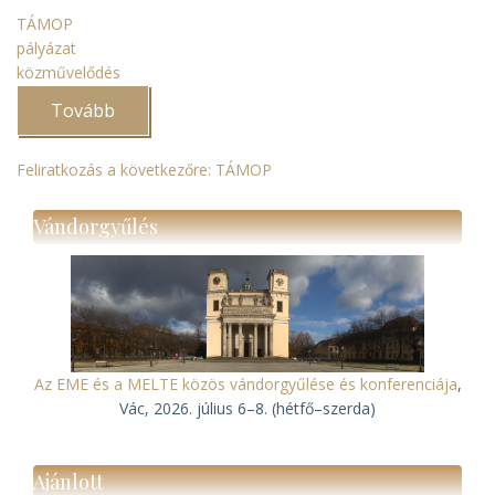
TÁMOP
pályázat
közművelődés
Tovább
(Egyházi
levéltárak
TÁMOP-
programjai)
Feliratkozás a következőre: TÁMOP
Vándorgyűlés
Az EME és a MELTE közös vándorgyűlése és konferenciája
,
Vác, 2026. július 6–8. (hétfő–szerda)
Ajánlott