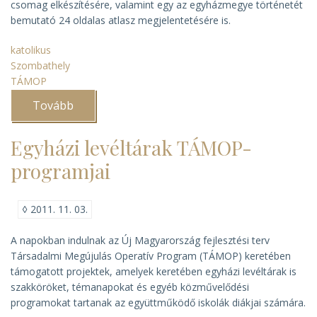
csomag elkészítésére, valamint egy az egyházmegye történetét
bemutató 24 oldalas atlasz megjelentetésére is.
katolikus
Szombathely
TÁMOP
Tovább
(A
Szombathelyi
Egyházmegyei
Levéltár
Egyházi levéltárak TÁMOP-
örökségpedagógiai
programja)
programjai
◊
2011. 11. 03.
A napokban indulnak az Új Magyarország fejlesztési terv
Társadalmi Megújulás Operatív Program (TÁMOP) keretében
támogatott projektek, amelyek keretében egyházi levéltárak is
szakköröket, témanapokat és egyéb közművelődési
programokat tartanak az együttműködő iskolák diákjai számára.