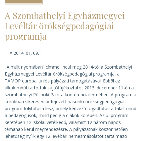
és
térképészeti
műhelykonferencia
A Szombathelyi Egyházmegyei
Szombathelyen
)
Levéltár örökségpedagógiai
programja
◊
2014. 01. 09.
„
A múlt nyomában
” címmel indul meg 2014-től a Szombathelyi
Egyházmegyei Levéltár örökségpedagógiai programja, a
TÁMOP európai uniós pályázati támogatásával. Ebből az
alkalomból tartottak sajtótájékoztatót 2013. december 11-én a
szombathelyi Püspöki Palota konferenciatermében. A program a
korábban sikeresen befejezett hasonló örökségpedagógiai
program folytatása lesz, amely kedvező fogadtatásra talált mind
a pedagógusok, mind pedig a diákok körében. Az új program
keretében 12 iskolai vetélkedő, valamint 12 három napos
témanap kerül megrendezésre. A pályázatnak köszönhetően
lehetőség nyílik egy 12 levéltári nemesmásolatot tartalmazó