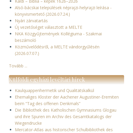
Káldi – Biblia – képek 1626–2026
Alsó-bácskai települések néprajzi-helyrajzi leírása -
könyvismertető (2026.07.24.)
Nyári zárvatartás
Új vezetőséget választott a MELTE
NKA Közgyűjtemények Kollégiuma - Szakmai
beszámoló
Közművelődésről, a MELTE vándorgyűlésén
(2026.07.07.)
Tovább ...
Külföldi egyházi levéltári hírek
Kaulquappenhermetik und Qualitätskalkül
Ehemaliges Kloster der Aachener Augustiner-Eremiten
beim “Tag des offenen Denkmals”
Die Bibliothek des Katholischen Gymnasiums Glogau
und ihre Spuren im Archiv des Gesamtkatalogs der
Wiegendrucke
Mercator-Atlas aus historischer Schulbibliothek des