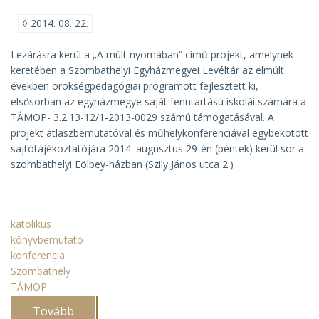
◊
2014. 08. 22.
Lezárásra kerül a „A múlt nyomában” című projekt, amelynek
keretében a Szombathelyi Egyházmegyei Levéltár az elmúlt
években örökségpedagógiai programott fejlesztett ki,
elsősorban az egyházmegye saját fenntartású iskolái számára a
TÁMOP- 3.2.13-12/1-2013-0029 számú támogatásával. A
projekt atlaszbemutatóval és műhelykonferenciával egybekötött
sajtótájékoztatójára 2014. augusztus 29-én (péntek) kerül sor a
szombathelyi Eölbey-házban (Szily János utca 2.)
katolikus
könyvbemutató
konferencia
Szombathely
TÁMOP
Tovább
(Atlaszbemutató