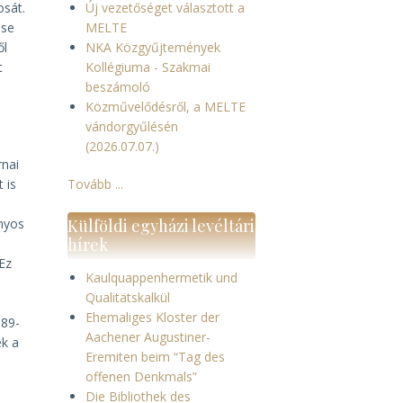
osát.
Új vezetőséget választott a
ése
MELTE
ől
NKA Közgyűjtemények
t
Kollégiuma - Szakmai
beszámoló
Közművelődésről, a MELTE
vándorgyűlésén
(2026.07.07.)
rnai
 is
Tovább ...
ányos
Külföldi egyházi levéltári
hírek
Ez
Kaulquappenhermetik und
Qualitätskalkül
Ehemaliges Kloster der
989-
Aachener Augustiner-
ék a
Eremiten beim “Tag des
offenen Denkmals”
Die Bibliothek des