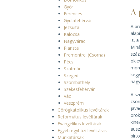
Győr
A 
Ferences
Gyulafehérvár
A pr
Jezsuita
alap
Kalocsa
is, 
Nagyvárad
Mihá
Piarista
száz
Premontrei (Csorna)
okle
Pécs
mono
Szatmár
kegy
Szeged
nagy
Szombathely
Székesfehérvár
A sz
Vác
csor
Veszprém
java
Görögkatolikus levéltárak
örök
Református levéltárak
kine
Evangélikus levéltárak
ausz
Egyéb egyházi levéltárak
birt
Munkatársak