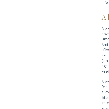
fel
A 
A pr
hozo
isme
Amik
súly
azon
(ami
egés
kezd
A pr
felé
a le
ikta
irat
közö