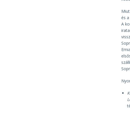
Miut
és a
A ko
irat
viss
Sopr
Emia
első
szál
Sopr
Nyom
K
L
t