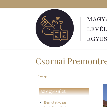
Ugrás
a
tartalomra
Csornai Premontre
Címlap
Morzsa
Az egyesület
Bemutatkozás