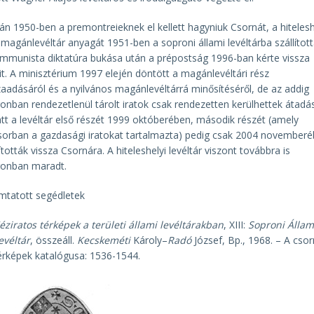
án 1950-ben a premontreieknek el kellett hagyniuk Csornát, a hitelesh
 magánlevéltár anyagát 1951-ben a soproni állami levéltárba szállított
mmunista diktatúra bukása után a prépostság 1996-ban kérte vissza
ait. A minisztérium 1997 elején döntött a magánlevéltári rész
zaadásáról és a nyilvános magánlevéltárrá minősítéséről, de az addig
onban rendezetlenül tárolt iratok csak rendezetten kerülhettek átadás
tt a levéltár első részét 1999 októberében, második részét (amely
sorban a gazdasági iratokat tartalmazta) pedig csak 2004 november
lították vissza Csornára. A hiteleshelyi levéltár viszont továbbra is
onban maradt.
tatott segédletek
éziratos térképek a területi állami levéltárakban
, XIII:
Soproni Állam
evéltár
, összeáll.
Kecskeméti
Károly–
Radó
József, Bp., 1968. – A csor
érképek katalógusa: 1536-1544.