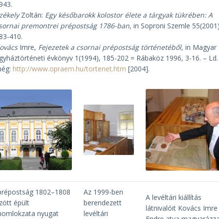
943.
zékely
Zoltán:
Egy későbarokk kolostor élete a tárgyak tükrében: A
sornai premontrei prépostság 1786-ban
, in Soproni Szemle 55(2001)
83-410.
ovács
Imre,
Fejezetek a csornai prépostság történetéből
, in Magyar
gyháztörténeti évkönyv 1(1994), 185-202 = Rábaköz 1996, 3-16. – Ld.
ég:
http://www.opraem.hu/tortenet.htm
[2004].
prépostság 1802–1808
Az 1999-ben
A levéltári kiállítás
zött épült
berendezett
látnivalóit Kovács Imre
homlokzata nyugat
levéltári
Endre atya magyarázz