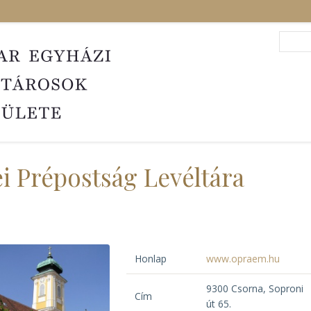
Search
Sea
i Prépostság Levéltára
Honlap
www.opraem.hu
9300 Csorna, Soproni
Cím
út 65.