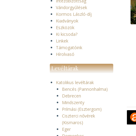
Intézőbizottság
Vándorgyűlések
Kormos László-díj
Kiadványok
Eszközök
Ki kicsoda?
Linkek
Támogatóink
Hírolvasó
Levéltárak
Katolikus levéltárak
Bencés (Pannonhalma)
Debrecen
Mindszenty
Prímási (Esztergom)
Ciszterci nővérek
(Kismaros)
Eger
Domonkos