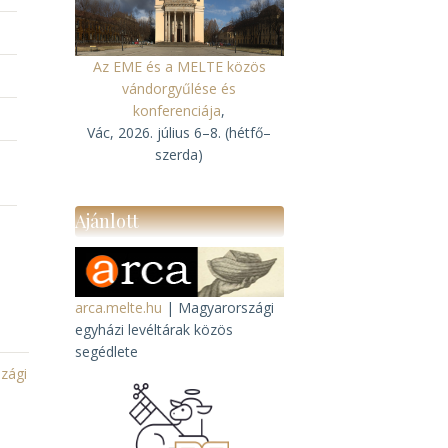
Az EME és a MELTE közös
vándorgyűlése és
konferenciája
,
Vác, 2026. július 6–8. (hétfő–
szerda)
Ajánlott
arca.melte.hu
| Magyarországi
egyházi levéltárak közös
segédlete
zági