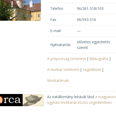
Telefon
96/261-518/103
Fax
96/593-516
E-mail
—
előzetes egyeztetés
Nyitvatartás
szerint
A prépostság története
[
Bibliográfia
]
A levéltár története
[
Segédletek
]
Munkatársak
Az iratállomány leírását lásd
a magyarors
egyházi levéltárak közös segédletében