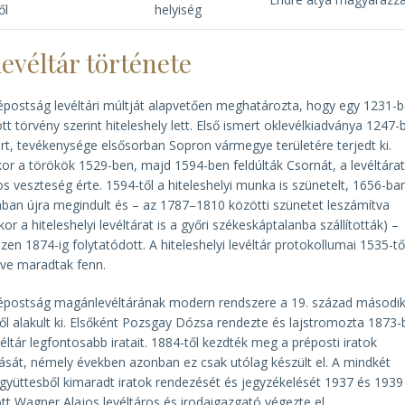
ől
helyiség
levéltár története
épostság levéltári múltját alapvetően meghatározta, hogy egy 1231-
tt törvény szerint hiteleshely lett. Első ismert oklevélkiadványa 1247-
rt, tevékenysége elsősorban Sopron vármegye területére terjedt ki.
or a törökök 1529-ben, majd 1594-ben feldúlták Csornát, a levéltárat
os veszteség érte. 1594-től a hiteleshelyi munka is szünetelt, 1656-ba
ban újra megindult és – az 1787–1810 közötti szünetet leszámítva
kor a hiteleshelyi levéltárat is a győri székeskáptalanba szállították) –
zen 1874-ig folytatódott. A hiteleshelyi levéltár protokollumai 1535-tő
ve maradtak fenn.
épostság magánlevéltárának modern rendszere a 19. század másodi
től alakult ki. Elsőként Pozsgay Dózsa rendezte és lajstromozta 1873
véltár legfontosabb iratait. 1884-től kezdték meg a préposti iratok
tását, némely években azonban ez csak utólag készült el. A mindkét
együttesből kimaradt iratok rendezését és jegyzékelését 1937 és 1939
tt Wagner Alajos levéltáros és irodaigazgató végezte el.