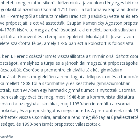
énhetett meg, miután sikerült kifizetniük a javadalom tényleges birtok
gi okokból azonban Csornát 1711-ben – a tartományi káptalan dönt
ján – Perneggtől az Olmütz melleti Hradisch (Hradisko) vette át és ett
ve prépostjait is ott választották. Csupán Kamenicky Ágoston prépos
4–1786) kísérelte meg az önállósodást, aki emellett barokk stílusban
jíttatta a konvent és a templom épületeit. Munkáját II. József azon
elete szakította félbe, amely 1786-ban ezt a kolostort is föloszlatta.
-ben I. Ferenc császár ismét visszaállította az immár önállósított cso
ostságot, amelyhez a türjei és a jánoshidai megszűnt prépostságokat
ácsatolták. Cserébe a premontreiek elvállalták két gimnázium
tartását. Ennek megfelelően a rend tagjai a lelkipásztori és a tudom
a mellett 1808-tól a szombathelyi és keszthelyi gimnáziumokban
tottak, sőt 1947-ben egy harmadik gimnáziumot is nyitottak Csornán. 
ban csak egy évet ért meg, mert 1948-ban a kommunista diktatúra
mosította az egyházi iskolákat, majd 1950-ben internálta a csornai
nokokat, és a prépostságot is megszüntette. A premontreiek csak 1
térhettek vissza Csornára, amikor a rend még élő tagjai újraélesztett
sséget, és 1990-ben ismét prépostot választottak.
iográfia