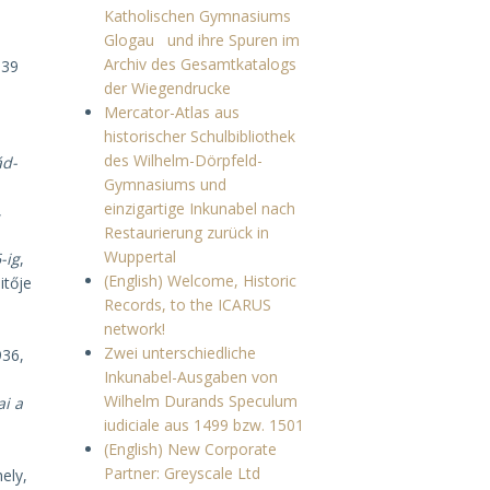
Katholischen Gymnasiums
Glogau und ihre Spuren im
Archiv des Gesamtkatalogs
939
der Wiegendrucke
Mercator-Atlas aus
historischer Schulbibliothek
des Wilhelm-Dörpfeld-
ád-
Gymnasiums und
einzigartige Inkunabel nach
,
Restaurierung zurück in
Wuppertal
-ig
,
(English) Welcome, Historic
itője
Records, to the ICARUS
network!
Zwei unterschiedliche
936,
Inkunabel-Ausgaben von
Wilhelm Durands Speculum
i a
iudiciale aus 1499 bzw. 1501
(English) New Corporate
Partner: Greyscale Ltd
hely,