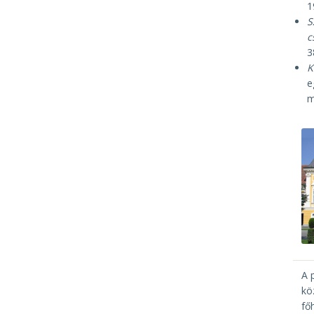
1
S
c
3
K
e
m
A 
kö
fő