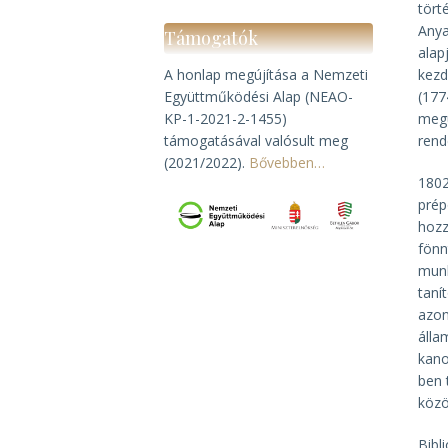
tört
Anya
Támogatók
alap
A honlap megújítása a Nemzeti
kezd
Együttműködési Alap (NEAO-
(177
KP-1-2021-2-1455)
megú
támogatásával valósult meg
rend
(2021/2022).
Bővebben…
1802
prép
hozz
fönn
munk
taní
azon
álla
kano
ben 
közö
Bibl