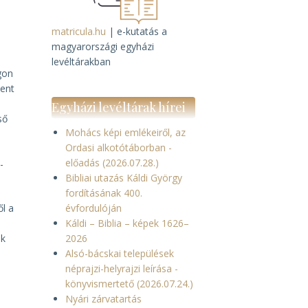
matricula.hu
| e-kutatás a
magyarországi egyházi
levéltárakban
gon
zent
Egyházi levéltárak hírei
ső
Mohács képi emlékeiről, az
Ordasi alkotótáborban -
előadás (2026.07.28.)
-
Bibliai utazás Káldi György
fordításának 400.
ől a
évfordulóján
A
Káldi – Biblia – képek 1626–
ak
2026
Alsó-bácskai települések
néprajzi-helyrajzi leírása -
könyvismertető (2026.07.24.)
Nyári zárvatartás