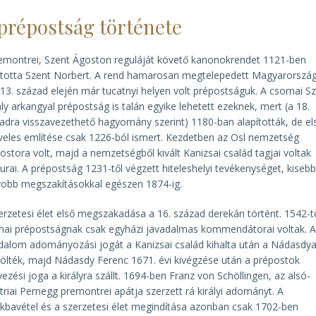
prépostság története
emontrei, Szent Ágoston reguláját követő kanonokrendet 1121-ben
ította Szent Norbert. A rend hamarosan megtelepedett Magyarorszá
a 13. század elején már tucatnyi helyen volt prépostságuk. A csornai S
ly arkangyal prépostság is talán egyike lehetett ezeknek, mert (a 18.
adra visszavezethető hagyomány szerint) 1180-ban alapították, de el
veles említése csak 1226-ból ismert. Kezdetben az Osl nemzetség
stora volt, majd a nemzetségből kivált Kanizsai család tagjai voltak
urai. A prépostság 1231-től végzett hiteleshelyi tevékenységet, kisebb
obb megszakításokkal egészen 1874-ig.
erzetesi élet első megszakadása a 16. század derekán történt. 1542-t
nai prépostságnak csak egyházi javadalmas kommendátorai voltak. 
dalom adományozási jogát a Kanizsai család kihalta után a Nádasdy
ölték, majd Nádasdy Ferenc 1671. évi kivégzése után a prépostok
vezési joga a királyra szállt. 1694-ben Franz von Schöllingen, az alsó-
triai Pernegg premontrei apátja szerzett rá királyi adományt. A
okbavétel és a szerzetesi élet megindítása azonban csak 1702-ben