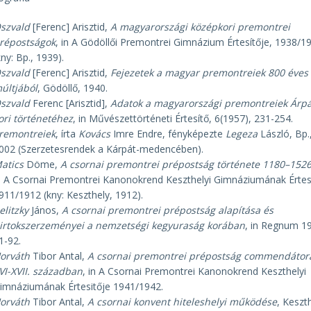
szvald
[Ferenc] Arisztid,
A magyarországi középkori premontrei
répostságok
, in A Gödöllői Premontrei Gimnázium Értesítője, 1938/1
kny: Bp., 1939).
szvald
[Ferenc] Arisztid,
Fejezetek a magyar premontreiek 800 éves
últjából
, Gödöllő, 1940.
szvald
Ferenc [Arisztid],
Adatok a magyarországi premontreiek Árp
ori történetéhez
, in Művészettörténeti Értesítő, 6(1957), 231-254.
remontreiek
, írta
Kovács
Imre Endre, fényképezte
Legeza
László, Bp.
002 (Szerzetesrendek a Kárpát-medencében).
atics
Döme,
A csornai premontrei prépostság története 1180–1526
n A Csornai Premontrei Kanonokrend Keszthelyi Gimnáziumának Értes
911/1912 (kny: Keszthely, 1912).
elitzky
János,
A csornai premontrei prépostság alapítása és
irtokszerzeményei a nemzetségi kegyuraság korában
, in Regnum 1
1-92.
orváth
Tibor Antal,
A csornai premontrei prépostság commendátora
VI-XVII. században
, in A Csornai Premontrei Kanonokrend Keszthelyi
imnáziumának Értesitője 1941/1942.
orváth
Tibor Antal,
A csornai konvent hiteleshelyi működése
, Keszt