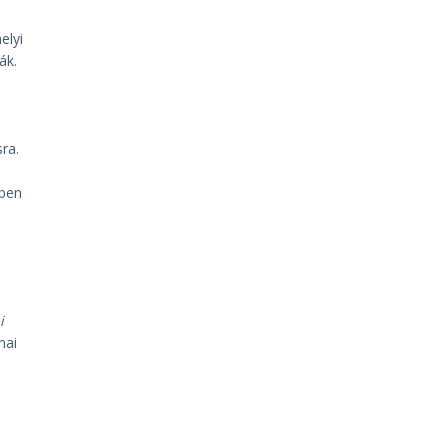
elyi
ák.
ra.
ében
i
nai