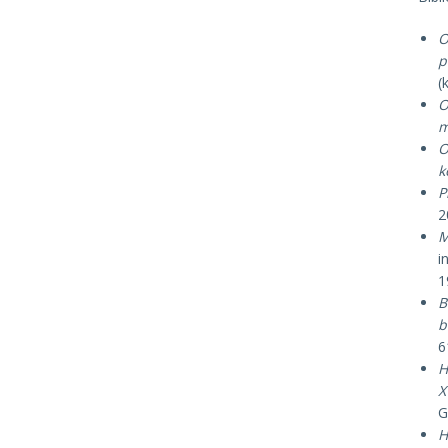
O
p
(
O
m
O
k
P
2
M
i
1
B
b
6
H
X
G
H