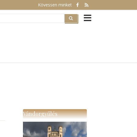
Kövessen minket
rch
Vándorgyűlés