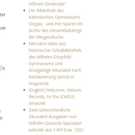
offenen Denkmals”
Die Bibliothek des
ter
Katholischen Gymnasiums
Glogau und ihre Spuren im
sek
Archiv des Gesamtkatalogs
der Wiegendrucke
Mercator-Atlas aus
historischer Schulbibliothek
des Wilhelm-Dörpfeld-
Gymnasiums und
és
einzigartige Inkunabel nach
Restaurierung zurück in
Wuppertal
(English) Welcome, Historic
Records, to the ICARUS
network!
Zwei unterschiedliche
e
Inkunabel-Ausgaben von
a)
Wilhelm Durands Speculum
iudiciale aus 1499 bzw. 1501