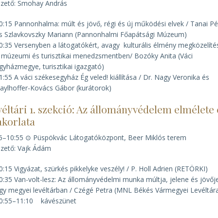
zető: Smohay András
0:15 Pannonhalma: múlt és jövő, régi és új működési elvek / Tanai Pé
s Szlavkovszky Mariann (Pannonhalmi Főapátsági Múzeum)
0:35 Versenyben a látogatókért, avagy kulturális élmény megközelíté
 múzeumi és turisztikai menedzsmentben/ Bozóky Anita (Váci
gyházmegye, turisztikai igazgató)
1:55 A váci székesegyház Ég veled! kiállítása / Dr. Nagy Veronika és
aylhoffer-Kovács Gábor (kurátorok)
éltári 1. szekció: Az állományvédelem elmélete 
akorlata
5–10:55 ⊙ Püspökvác Látogatóközpont, Beer Miklós terem
zető: Vajk Ádám
0:15 Vigyázat, szürkés pikkelyke veszély! / P. Holl Adrien (RETÖRKI)
0:35 Van-volt-lesz: Az állományvédelmi munka múltja, jelene és jövőj
gy megyei levéltárban / Czégé Petra (MNL Békés Vármegyei Levéltár
0:55–11:10 kávészünet