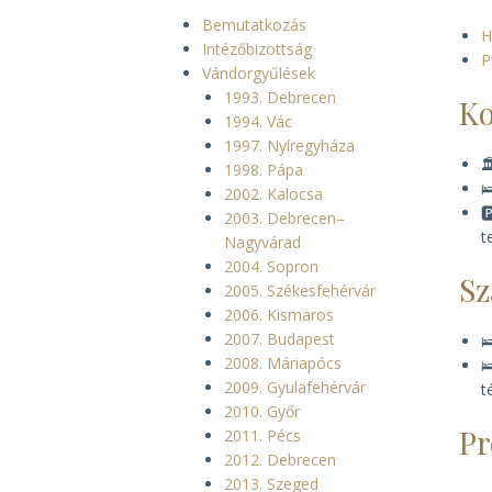
Bemutatkozás
H
Intézőbizottság
P
Vándorgyűlések
1993. Debrecen
Ko
1994. Vác
1997. Nyíregyháza

1998. Pápa

2002. Kalocsa
️
2003. Debrecen–
t
Nagyvárad
2004. Sopron
Sz
2005. Székesfehérvár
2006. Kismaros
2007. Budapest

2008. Máriapócs

2009. Gyulafehérvár
t
2010. Győr
P
2011. Pécs
2012. Debrecen
2013. Szeged