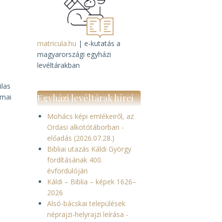
matricula.hu
| e-kutatás a
magyarországi egyházi
levéltárakban
ilas
ómai
Egyházi levéltárak hírei
Mohács képi emlékeiről, az
Ordasi alkotótáborban -
előadás (2026.07.28.)
Bibliai utazás Káldi György
fordításának 400.
évfordulóján
Káldi – Biblia – képek 1626–
2026
Alsó-bácskai települések
néprajzi-helyrajzi leírása -