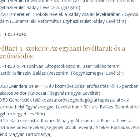
gyházkerületi levéltárban / Szatmári Judit (Dunamelléki Református
gyházkerület Ráday Levéltára, igazgató)
2:20 Ismeretlen Thököly levelek a Ráday család levéltárában / Gyócsi
dám (Dunamelléki Református Egyházkerület Ráday Levéltára)
0–13:30 ebéd
éltári 3. szekció: Az egyházi levéltárak és a
zművelődés
0–14:30 ⊙ Püspökvác Látogatóközpont, Beer Miklós terem
zető: Karlinszky Balázs (Veszprémi Főegyházmegyei Levéltár)
3:30 „Mindent bele!?” 15 év közművelődési erőfeszítésiről 15 percben 
akatos Andor (Kalocsai Főegyházmegyei Levéltár)
3:50 Generációk találkozása: örökségpedagógiai tapasztalatok a
zombathelyi Egyházmegyei Levéltárban / Rétfalvi Balázs (Szombathel
gyházmegyei Levéltár)
4:10 Kalazanciustól Kovács Mihályig: Áttekintés a Piarista Levéltár
özművelődési tevékenységének utóbbi éveiről / Szekér Barnabás (Piar
end Magyar Tartománya)