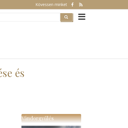
Kövessen minket
rch
ése és
Vándorgyűlés