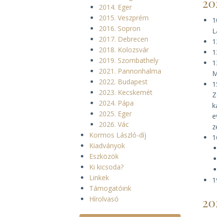
20
2014. Eger
2015. Veszprém
1
2016. Sopron
L
2017. Debrecen
1
2018. Kolozsvár
1
2019. Szombathely
1
2021. Pannonhalma
M
2022. Budapest
1
2023. Kecskemét
Z
2024. Pápa
k
2025. Eger
e
2026. Vác
z
Kormos László-díj
1
Kiadványok
Eszközök
Ki kicsoda?
Linkek
1
Támogatóink
Hírolvasó
20