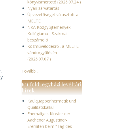
könyvismertető (2026.07.24.)
Nyári zárvatartás
Új vezetőséget választott a
MELTE
NKA Közgyűjtemények
Kollégiuma - Szakmai
beszámoló
Közművelődésről, a MELTE
vándorgyűlésén
(2026.07.07.)
e,
Tovább ...
yi
Külföldi egyházi levéltári
hírek
Kaulquappenhermetik und
Qualitätskalkül
Ehemaliges Kloster der
Aachener Augustiner-
Eremiten beim “Tag des