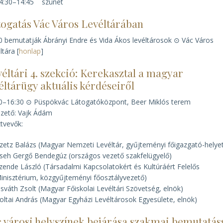
4:30–14:45 szünet
togatás Vác Város Levéltárában
0 bemutatják Ábrányi Endre és Vida Ákos levéltárosok ⊙ Vác Város
ltára [
honlap
]
éltári 4. szekció: Kerekasztal a magyar
éltárügy aktuális kérdéseiről
0–16:30 ⊙ Püspökvác Látogatóközpont, Beer Miklós terem
zető: Vajk Ádám
tvevők:
zetz Balázs (Magyar Nemzeti Levéltár, gyűjteményi főigazgató-helye
seh Gergő Bendegúz (országos vezető szakfelügyelő)
zende László (Társadalmi Kapcsolatokért és Kultúráért Felelős
inisztérium, közgyűjteményi főosztályvezető)
sváth Zsolt (Magyar Főiskolai Levéltári Szövetség, elnök)
oltai András (Magyar Egyházi Levéltárosok Egyesülete, elnök)
 városi helyszínek bejárása szakmai bemutatás