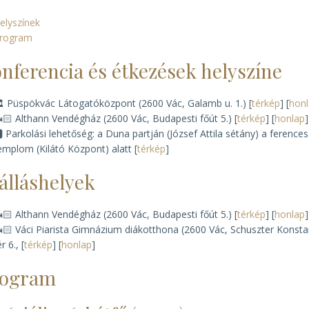
elyszínek
rogram
nferencia és étkezések helyszíne
️ Püspökvác
Látogatóközpont (
2600 Vác, Galamb u. 1.) [
térkép
] [
hon
🏻 Althann Vendégház (2600 Vác, Budapesti főút 5.) [
térkép
] [
honlap
]
🅿️ Parkolási lehetőség: a Duna partján (József Attila sétány) a ferences
emplom (Kilátó Központ) alatt [
térkép
]
álláshelyek
🏻 Althann Vendégház (2600 Vác, Budapesti főút 5.) [
térkép
] [
honlap
]
🏻 Váci Piarista Gimnázium diákotthona (2600 Vác, Schuszter Konsta
ér 6., [
térkép
] [
honlap
]
rogram