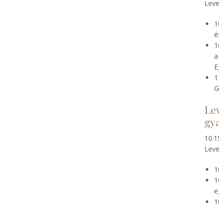
Leve
1
é
1
a
E
1
G
Lev
gy
10:1
Leve
1
1
e
1