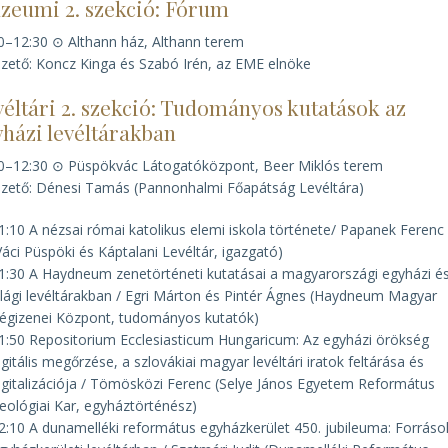
zeumi 2. szekció: Fórum
0–12:30 ⊙ Althann ház, Althann terem
zető: Koncz Kinga és Szabó Irén, az EME elnöke
éltári 2. szekció: Tudományos kutatások az
házi levéltárakban
0–12:30 ⊙ Püspökvác Látogatóközpont, Beer Miklós terem
zető: Dénesi Tamás (Pannonhalmi Főapátság Levéltára)
1:10 A nézsai római katolikus elemi iskola története/ Papanek Feren
Váci Püspöki és Káptalani Levéltár, igazgató)
1:30 A Haydneum zenetörténeti kutatásai a magyarországi egyházi é
ilági levéltárakban / Egri Márton és Pintér Ágnes (Haydneum Magyar
égizenei Központ, tudományos kutatók)
1:50 Repositorium Ecclesiasticum Hungaricum: Az egyházi örökség
igitális megőrzése, a szlovákiai magyar levéltári iratok feltárása és
igitalizációja / Tömösközi Ferenc (Selye János Egyetem Református
eológiai Kar, egyháztörténész)
2:10 A dunamelléki református egyházkerület 450. jubileuma: Forráso