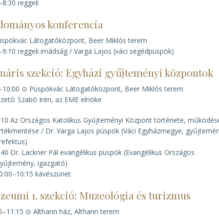
–8:30 reggeli
dományos konferencia
spökvác Látogatóközpont, Beer Miklós terem
–9:10 reggeli imádság / Varga Lajos (váci segédpüspök)
enáris szekció: Egyházi gyűjteményi központok
–10:00 ⊙ Püspökvác Látogatóközpont, Beer Miklós terem
zető: Szabó Irén, az EME elnöke
:10 Az Országos Katolikus Gyűjteményi Központ története, működés
rtékmentése / Dr. Varga Lajos püspök (Váci Egyházmegye, gyűjtemén
refektus)
:40 Dr. Lackner Pál evangélikus püspök (Evangélikus Országos
yűjtemény, igazgató)
0:00–10:15 kávészünet
zeumi 1. szekció: Muzeológia és turizmus
5–11:15 ⊙ Althann ház, Althann terem