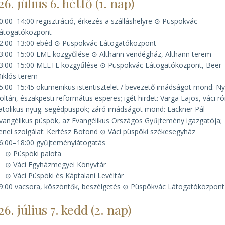
26. július 6. hétfő (1. nap)
0:00–14:00 regisztráció, érkezés a szálláshelyre ⊙ Püspökvác
átogatóközpont
2:00–13:00 ebéd ⊙ Püspökvác Látogatóközpont
3:00–15:00 EME közgyűlése ⊙ Althann vendégház, Althann terem
3:00–15:00 MELTE közgyűlése ⊙ Püspökvác Látogatóközpont, Beer
iklós terem
5:00–15:45 ökumenikus istentisztelet / bevezető imádságot mond: Ny
oltán, északpesti református esperes; igét hirdet: Varga Lajos, váci r
atolikus nyug. segédpüspök; záró imádságot mond: Lackner Pál
vangélikus püspök, az Evangélikus Országos Gyűjtemény igazgatója;
enei szolgálat: Kertész Botond ⊙ Váci püspöki székesegyház
6:00–18:00 gyűjteménylátogatás
⊙ Püspöki palota
⊙ Váci Egyházmegyei Könyvtár
⊙ Váci Püspöki és Káptalani Levéltár
9:00 vacsora, köszöntők, beszélgetés ⊙ Püspökvác Látogatóközpont
26. július 7. kedd (2. nap)