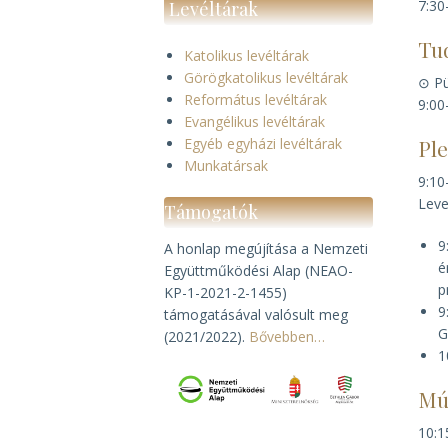
7:30
Levéltárak
Tu
Katolikus levéltárak
Görögkatolikus levéltárak
⊙ Pü
Református levéltárak
9:00
Evangélikus levéltárak
Egyéb egyházi levéltárak
Pl
Munkatársak
9:10
Leve
Támogatók
9
A honlap megújítása a Nemzeti
é
Együttműködési Alap (NEAO-
p
KP-1-2021-2-1455)
9
támogatásával valósult meg
G
(2021/2022).
Bővebben…
1
Mú
10:1