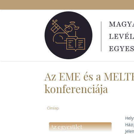
Ugrás
a
tartalomra
Az EME és a MELTE
konferenciája
Címlap
Morzsa
Hely
Házi
Az egyesület
Jele