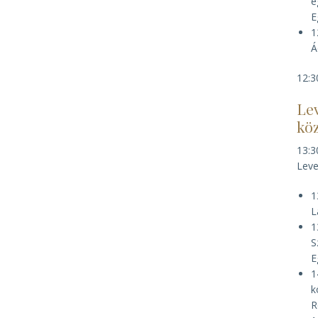
e
E
1
Á
12:3
Lev
kö
13:3
Leve
1
L
1
S
E
1
k
R