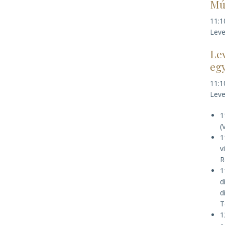
Mú
11:1
Leve
Lev
egy
11:1
Leve
1
(
1
v
R
1
d
d
T
1