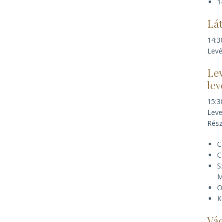
1
Lá
14:3
Levé
Lev
lev
15:3
Leve
Rész
C
C
S
M
O
K
Vác