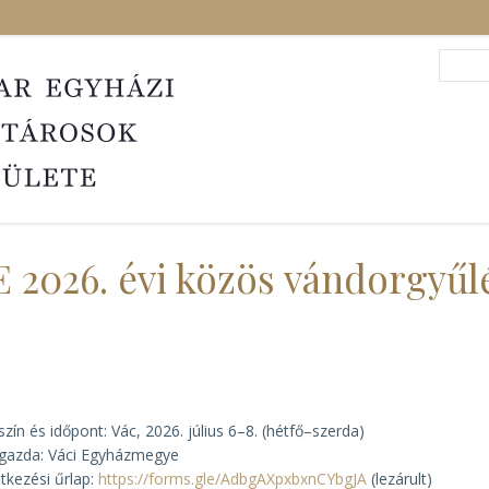
Search
Sea
 2026. évi közös vándorgyűl
szín és időpont: Vác, 2026. július 6–8. (hétfő–szerda)
gazda: Váci Egyházmegye
ntkezési űrlap:
https://forms.gle/AdbgAXpxbxnCYbgJA
(lezárult)