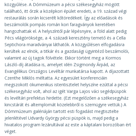
közgyűlése. A Dómmúzeum a pécsi székesegyház mögött
található, itt őrzik a középkori épület eredeti, a 19. század végi
restaurálás során kicserélt kőtöredékeit. Így az előadások és
beszámolók pompás román kori faragványok keretében
hangozhattak el. A helyszíntől pár lépésnyire, a föld alatt pedig
Pécs világöröksége, a 4. századi keresztény temető és a Cella
Septichora maradványai láthatók. A közgyűlésen elfogadásra
kerültek az elnök, a titkár és a gazdasági ügyintéző beszámolói,
valamint az új tagok fölvétele. Ekkor történt meg a Kormos
László-díj átadása is, amelyet idén Zsigmondy Árpád, az
Evangélikus Országos Levéltár munkatársa kapott. A díjazottatt
Czenthe Miklós méltatta. Az egyesület konferenciáin
megszokott ökumenikus istentisztelet helyszíne ezúttal a pécsi
székesegyház volt, ahol az igét Varga Lajos váci segédpüspök
és levéltári prefektus hirdette. (Ezt megelőzően a székesegyház
kincstárát és altemplomát közelebbről is szemügyre vettük.) A
Dómmúzeum galériáján tartott esti fogadást megtisztelte
jelenlétével Udvardy György pécsi püspök is, majd pedig a
hivatalos program lezárultával az este a káptalani borozóban ért
véget.