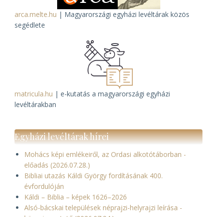
arca.melte.hu
| Magyarországi egyházi levéltárak közös
segédlete
matricula.hu
| e-kutatás a magyarországi egyházi
levéltárakban
Egyházi levéltárak hírei
Mohács képi emlékeiről, az Ordasi alkotótáborban -
előadás (2026.07.28.)
Bibliai utazás Káldi György fordításának 400.
évfordulóján
Káldi – Biblia – képek 1626–2026
Alsó-bácskai települések néprajzi-helyrajzi leírása -