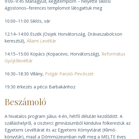
9:00–9:45 Máriagyüd, kegytemplom – helyette siklósi
ágostonos–ferences templomot látogattuk meg
10:00–11:00 Siklós, vár
12:14–14:00 Eszék (Osijek Horvátország, Drávaszabolcson
keresztül),
Állami Levéltár
14:15–15:00 Kopács (Kopacevo, Horvátország),
Református
Gyűjtőlevéltár
16:30–18:30 Villány,
Polgár Panzió-Pincészet
19:30 érkezés a pécsi Barbakánhoz
Beszámoló
A hivatalos program július 4-én, hétfő délután kezdődött. A
szálláshelyről, a ciszterci gimnáziumból kiindulva fölkerestük az
Egyetemi Levéltárat és az Egyetemi Kömyvtárat (Klimó-
könyvtár), majd a Dómmúzeumban nyílt meg a MELTE éves