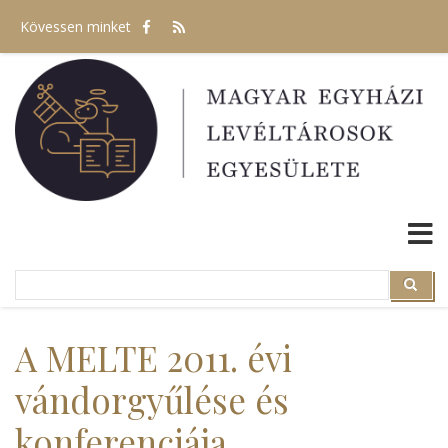
Ugrás
Kövessen minket
a
tartalomra
Search
Search
A MELTE 2011. évi
vándorgyűlése és
konferenciája