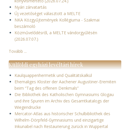
könyvismertető (2026.07.24.)
Nyári zárvatartás
Új vezetőséget választott a MELTE
NKA Közgyűjtemények Kollégiuma - Szakmai
beszámoló
Közművelődésről, a MELTE vándorgyűlésén
(2026.07.07.)
Tovább ...
Külföldi egyházi levéltári hírek
Kaulquappenhermetik und Qualitätskalkül
Ehemaliges Kloster der Aachener Augustiner-Eremiten
beim “Tag des offenen Denkmals”
Die Bibliothek des Katholischen Gymnasiums Glogau
und ihre Spuren im Archiv des Gesamtkatalogs der
Wiegendrucke
Mercator-Atlas aus historischer Schulbibliothek des
Wilhelm-Dörpfeld-Gymnasiums und einzigartige
Inkunabel nach Restaurierung zurück in Wuppertal