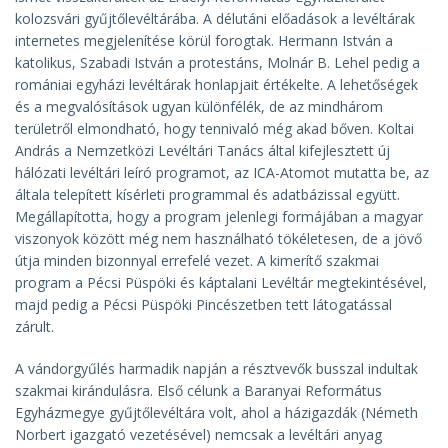
kolozsvári gyűjtőlevéltárába. A délutáni előadások a levéltárak
internetes megjelenítése körül forogtak. Hermann István a
katolikus, Szabadi István a protestáns, Molnár B. Lehel pedig a
romániai egyházi levéltárak honlapjait értékelte. A lehetőségek
és a megvalósítások ugyan különfélék, de az mindhárom
területről elmondható, hogy tennivaló még akad bőven. Koltai
András a Nemzetközi Levéltári Tanács által kifejlesztett új
hálózati levéltári leíró programot, az ICA-Atomot mutatta be, az
általa telepített kísérleti programmal és adatbázissal együtt.
Megállapította, hogy a program jelenlegi formájában a magyar
viszonyok között még nem használható tökéletesen, de a jövő
útja minden bizonnyal errefelé vezet. A kimerítő szakmai
program a Pécsi Püspöki és káptalani Levéltár megtekintésével,
majd pedig a Pécsi Püspöki Pincészetben tett látogatással
zárult.
A vándorgyűlés harmadik napján a résztvevők busszal indultak
szakmai kirándulásra. Első célunk a Baranyai Református
Egyházmegye gyűjtőlevéltára volt, ahol a házigazdák (Németh
Norbert igazgató vezetésével) nemcsak a levéltári anyag