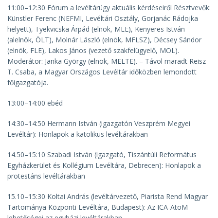
11:00–12:30 Fórum a levéltárügy aktuális kérdéseiről Résztvevők:
Künstler Ferenc (NEFMI, Levéltári Osztály, Gorjanác Rádojka
helyett), Tyekvicska Árpád (elnök, MLE), Kenyeres István
(alelnök, ÖLT), Molnár László (elnök, MFLSZ), Décsey Sándor
(elnök, FLE), Lakos János (vezető szakfelügyelő, MOL).
Moderátor: Janka György (elnök, MELTE). – Távol maradt Reisz
T. Csaba, a Magyar Országos Levéltár időközben lemondott
főigazgatója.
13:00–14:00 ebéd
14:30–14:50 Hermann István (igazgatón Veszprém Megyei
Levéltár):
Honlapok a katolikus levéltárakban
14.50–15:10 Szabadi István (igazgató, Tiszántúli Református
Egyházkerület és Kollégium Levéltára, Debrecen):
Honlapok a
protestáns levéltárakban
15.10–15:30 Koltai András (levéltárvezető, Piarista Rend Magyar
Tartománya Központi Levéltára, Budapest):
Az ICA-AtoM
lehetőségei az egyházi levéltárakban