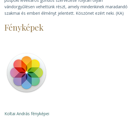
püspöki levéltáros gondos szervezése folytán olyan
vándorgyűlésen vehettünk részt, amely mindenkinek maradandó
szakmai és emberi élményt jelentett. Köszönet ezért neki. (KA)
Fényképek
Koltai András fényképei