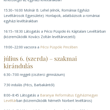
15:30–16:00 Molnár B. Lehel (elnök, Romániai Egyházi
Levéltárosok Egyesülete):
Honlapok, adatbázisok a romániai
egyházi levéltárakban
16:15–18:30 Látogatás a Pécsi Püspöki és Káptalani Levéltárban
(közreműködik Kovács Zoltán levéltárvezető)
19:00–22:00 vacsora a
Pécsi Püspöki Pincében
július 6. (szerda) – szakmai
kirándulás
6:30–7:00 reggeli (ciszterci gimnázium)
7:30 indulás (Pécs, Barbakántól)
8:00–8:45 Látogatás a
Baranyai Református Egyházmegyei
Levéltár
ban (közreműködik Németh Norbert levéltáros)