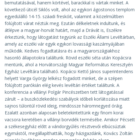
bemutatásával, hanem körtével, barackkal is vártak minket. A
következő úticél Siklós volt, ahol az egykori ágostonos templom
egyedülálló 14-15. száadi freskóit, valamint a közelmúltben
fölújított várat néztük meg. Ezután délkeletnek indultunk, és
átlépve a magyar-horvát határt, majd a Drávát is, Eszékre
érkeztünk, hogy látogatást tegyünk az Eszéki Állami Levéltárban,
amely az eszéki vár egyik egykori lovassági kaszárnyájában
működik. Kedves fogadtatásra és a magyarországiakhoz
hasonló állapotokra találtunk. Rövid eszéki séta után Kopácsra
mentünk, ahol a Horvátországi Magyar Református Keresztyén
Egyház Levéltára található. Kopácsi Kettő János superintendens
helyett Varga György lelkész fogadott minket, de a szépen
fölújított parókián elég kevés levéltári értéket találtunk. A
konferencia a villányi Polgár Pincészetben tett látogatással
zárult – a buszközlekedési szabályok időbeli korlátozása miatt
sajnos túlontúl rövid ideig, mindössze háromnegyed óráig.
Ezalatt azonban alaposan beletekintettünk egy finom korai
vacsora keretében a villányi borvidék termésébe. Amikor Pécsett
a székesegyház előtt a vándorgyűlés résztvevői elbúcsúztak
egymástól, megállapíthatták, hogy házigazdánk, Kovács Zoltán