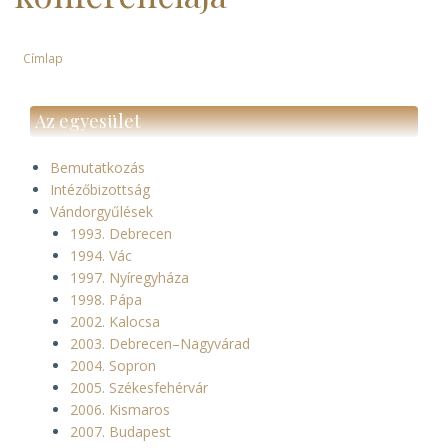
Címlap
Morzsa
Az egyesület
Bemutatkozás
Intézőbizottság
Vándorgyűlések
1993. Debrecen
1994. Vác
1997. Nyíregyháza
1998. Pápa
2002. Kalocsa
2003. Debrecen–Nagyvárad
2004. Sopron
2005. Székesfehérvár
2006. Kismaros
2007. Budapest