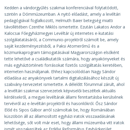
Kedden a vándorgyűlés szakmai konferenciával folytatódott,
szintén a Dómmúzeumban. A nyitó előadást, amely a levéltári
pedagógiával foglalkozott, Helmuth Baier betegség miatti
távollétében Czenthe Miklós ismertette. Ezután Lakatos Andor a
Kalocsai Főegyházmegyei Levéltár új internetes e-kutatási
szolgálatatásáról, a Communio-projektről számolt be, amely
saját kezdeményezésből, a Paksi Atomerőmű és a
közmunkaprogram támogatásával Magyarországon elsőként
tette lehetővé a családkutatók számára, hogy anyakönyveket és
más egyháztörténeti forrásokat fizetős szolgáltatás keretében,
interneten használjanak. Ehhez kapcsolódóan Nagy Sándor
előadása az anyakönyvek tartalmi digitalizálásához készült új
szabvány-tervezetet ismertette. A délelőtt fórummal zárult, ahol
a levéltári szakmai szervezetek képviselői beszéltek aktuális
kérdésekről, a megyei levéltárak állami fenntartásba kerülsének
tervévről az e-levéltári projektről és hasonlókról. Ősz Sándor
Előd és Sipos Gábor arról számoltak be, hogy Romániában
küszöbön áll az államosított egyházi iratok visszaadásának
lehetősége, sőt volt már eset, hogy állami múzeumba vitt iratok
ismét visszakerültek az Erdélyi Református Egyházkerület