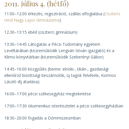
2011. július 4. (hétfő)
11:00–12:00 érkezés, regisztráció, szállás elfoglalása (
Ciszterci
rend Nagy Lajos Gimnáziuma
)
12.30–13:15 ebéd (ciszterci gimnázium)
13:30–14:45 Látogatás a Pécsi Tudomány egyetem
Levéltárában (közreműködik Lengvári István igazgató) és a
Klimo-könyvtárban (közreműködik Szeberényi Gábor)
14:45–16:00 közgyűlés (benne: elnöki-, tikári-, gazdasági
ellenőrző bizottsági beszámolók, új tagok felvétele, Kormos
László díj átadása)
16:00–17:00 pécsi székesegyház megtekintése
17:00–17:30 ökumenikus istentisztelet a pécsi székesegyházban
18:30–20:00 fogadás a Dómmúzeumban