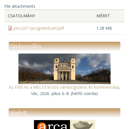
File attachments
CSATOLMÁNY
MÉRET
pecs2011programfuzet.pdf
1.28 MB
Vándorgyűlés
Az EME és a MELTE közös vándorgyűlése és konferenciája
,
Vác, 2026. július 6–8. (hétfő–szerda)
Ajánlott