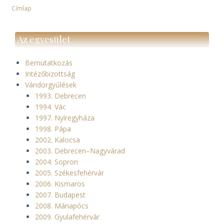
Címlap
Morzsa
Az egyesület
Bemutatkozás
Intézőbizottság
Vándorgyűlések
1993. Debrecen
1994. Vác
1997. Nyíregyháza
1998. Pápa
2002. Kalocsa
2003. Debrecen–Nagyvárad
2004. Sopron
2005. Székesfehérvár
2006. Kismaros
2007. Budapest
2008. Máriapócs
2009. Gyulafehérvár