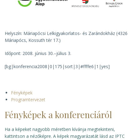
Helyszín: Máriapócsi Lelkigyakorlatos- és Zarándokház (4326
Máriapócs, Kossuth tér 17.)
Időpont: 2008. június 30.–július 3.
[bg|konferencia2008|0|175|sort|3|#ffffe6|1|yes]
Fényképek
Programtervezet
Fényképek a konferenciáról
Ha a képeket nagyobb méretben kívánja megtekinteni,
kattintson a nézőképre. A képek magyarázatát lásd az IPTC