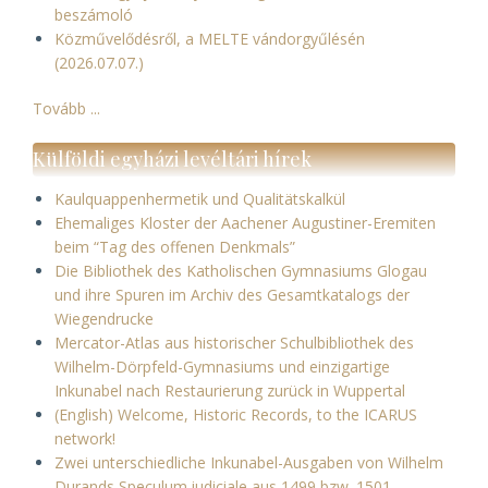
beszámoló
Közművelődésről, a MELTE vándorgyűlésén
(2026.07.07.)
Tovább ...
Külföldi egyházi levéltári hírek
Kaulquappenhermetik und Qualitätskalkül
Ehemaliges Kloster der Aachener Augustiner-Eremiten
beim “Tag des offenen Denkmals”
Die Bibliothek des Katholischen Gymnasiums Glogau
und ihre Spuren im Archiv des Gesamtkatalogs der
Wiegendrucke
Mercator-Atlas aus historischer Schulbibliothek des
Wilhelm-Dörpfeld-Gymnasiums und einzigartige
Inkunabel nach Restaurierung zurück in Wuppertal
(English) Welcome, Historic Records, to the ICARUS
network!
Zwei unterschiedliche Inkunabel-Ausgaben von Wilhelm
Durands Speculum iudiciale aus 1499 bzw. 1501