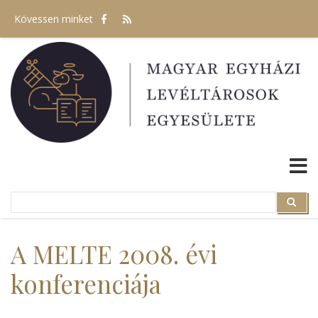
Ugrás
Kövessen minket
a
tartalomra
Search
Search
A MELTE 2008. évi
konferenciája