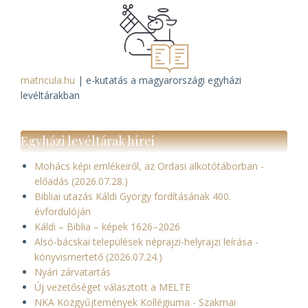
matricula.hu
| e-kutatás a magyarországi egyházi
levéltárakban
Egyházi levéltárak hírei
Mohács képi emlékeiről, az Ordasi alkotótáborban -
előadás (2026.07.28.)
Bibliai utazás Káldi György fordításának 400.
évfordulóján
Káldi – Biblia – képek 1626–2026
Alsó-bácskai települések néprajzi-helyrajzi leírása -
könyvismertető (2026.07.24.)
Nyári zárvatartás
Új vezetőséget választott a MELTE
NKA Közgyűjtemények Kollégiuma - Szakmai