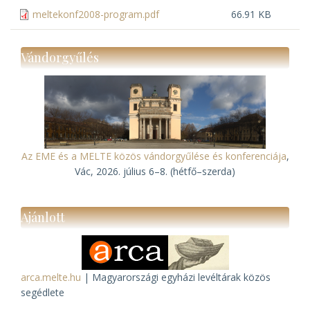
meltekonf2008-program.pdf
66.91 KB
Vándorgyűlés
Az EME és a MELTE közös vándorgyűlése és konferenciája
,
Vác, 2026. július 6–8. (hétfő–szerda)
Ajánlott
arca.melte.hu
| Magyarországi egyházi levéltárak közös
segédlete